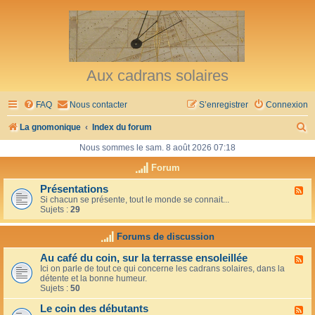
Aux cadrans solaires
FAQ
Nous contacter
S’enregistrer
Connexion
R
La gnomonique
Index du forum
e
Nous sommes le sam. 8 août 2026 07:18
c
Forum
h
Présentations
F
Si chacun se présente, tout le monde se connait...
l
e
Sujets :
29
u
r
x
-
Forums de discussion
c
P
r
h
Au café du coin, sur la terrasse ensoleillée
F
é
Ici on parle de tout ce qui concerne les cadrans solaires, dans la
l
s
e
détente et la bonne humeur.
u
e
Sujets :
50
x
n
r
-
t
Le coin des débutants
A
a
F