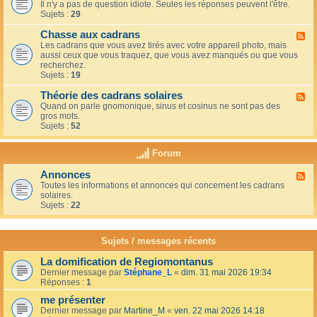
u
t
Il n'y a pas de question idiote. Seules les réponses peuvent l'être.
l
c
i
Sujets :
29
u
a
o
x
f
n
Chasse aux cadrans
-
F
é
s
L
Les cadrans que vous avez tirés avec votre appareil photo, mais
l
d
e
aussi ceux que vous traquez, que vous avez manqués ou que vous
u
u
c
recherchez.
x
c
o
Sujets :
19
-
o
i
C
i
n
Théorie des cadrans solaires
h
F
n
d
a
Quand on parle gnomonique, sinus et cosinus ne sont pas des
l
,
e
s
gros mots.
u
s
s
s
Sujets :
52
x
u
d
e
-
r
é
a
T
l
Forum
b
u
h
a
u
x
é
t
t
Annonces
c
F
o
e
a
a
Toutes les informations et annonces qui concernent les cadrans
l
r
r
n
d
solaires.
u
i
r
t
r
Sujets :
22
x
e
a
s
a
-
d
s
n
A
e
s
s
n
s
Sujets / messages récents
e
n
c
e
o
a
n
La domification de Regiomontanus
n
d
s
Dernier message par
Stéphane_L
«
dim. 31 mai 2026 19:34
c
r
o
Réponses :
1
e
a
l
s
n
me présenter
e
s
i
Dernier message par
Martine_M
«
ven. 22 mai 2026 14:18
s