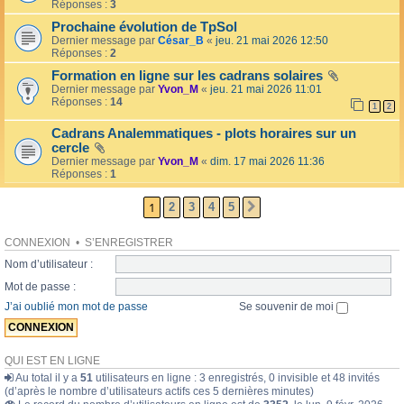
l
Réponses :
3
o
l
l
Prochaine évolution de TpSol
é
a
Dernier message par
César_B
«
jeu. 21 mai 2026 12:50
e
i
Réponses :
2
r
e
Formation en ligne sur les cadrans solaires
s
Dernier message par
Yvon_M
«
jeu. 21 mai 2026 11:01
Réponses :
14
1
2
Cadrans Analemmatiques - plots horaires sur un
cercle
Dernier message par
Yvon_M
«
dim. 17 mai 2026 11:36
Réponses :
1
1
2
3
4
5
SUIVANTE
CONNEXION
•
S’ENREGISTRER
Nom d’utilisateur :
Mot de passe :
J’ai oublié mon mot de passe
Se souvenir de moi
QUI EST EN LIGNE
Au total il y a
51
utilisateurs en ligne : 3 enregistrés, 0 invisible et 48 invités
(d’après le nombre d’utilisateurs actifs ces 5 dernières minutes)