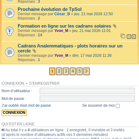
l
Réponses :
3
o
l
l
Prochaine évolution de TpSol
é
a
Dernier message par
César_B
«
jeu. 21 mai 2026 12:50
e
i
Réponses :
2
r
e
Formation en ligne sur les cadrans solaires
s
Dernier message par
Yvon_M
«
jeu. 21 mai 2026 11:01
Réponses :
14
1
2
Cadrans Analemmatiques - plots horaires sur un
cercle
Dernier message par
Yvon_M
«
dim. 17 mai 2026 11:36
Réponses :
1
1
2
3
4
5
SUIVANTE
CONNEXION
•
S’ENREGISTRER
Nom d’utilisateur :
Mot de passe :
J’ai oublié mon mot de passe
Se souvenir de moi
QUI EST EN LIGNE
Au total il y a
4
utilisateurs en ligne : 1 enregistré, 0 invisible et 3 invités
(d’après le nombre d’utilisateurs actifs ces 5 dernières minutes)