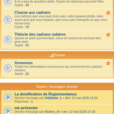
u
t
Il n'y a pas de question idiote. Seules les réponses peuvent l'être.
l
c
i
Sujets :
29
u
a
o
x
f
n
Chasse aux cadrans
-
F
é
s
L
Les cadrans que vous avez tirés avec votre appareil photo, mais
l
d
e
aussi ceux que vous traquez, que vous avez manqués ou que vous
u
u
c
recherchez.
x
c
o
Sujets :
19
-
o
i
C
i
n
Théorie des cadrans solaires
h
F
n
d
a
Quand on parle gnomonique, sinus et cosinus ne sont pas des
l
,
e
s
gros mots.
u
s
s
s
Sujets :
52
x
u
d
e
-
r
é
a
T
l
Forum
b
u
h
a
u
x
é
t
t
Annonces
c
F
o
e
a
a
Toutes les informations et annonces qui concernent les cadrans
l
r
r
n
d
solaires.
u
i
r
t
r
Sujets :
22
x
e
a
s
a
-
d
s
n
A
e
s
s
n
s
Sujets / messages récents
e
n
c
e
o
a
n
La domification de Regiomontanus
n
d
s
Dernier message par
Stéphane_L
«
dim. 31 mai 2026 19:34
c
r
o
Réponses :
1
e
a
l
s
n
me présenter
e
s
i
Dernier message par
Martine_M
«
ven. 22 mai 2026 14:18
s