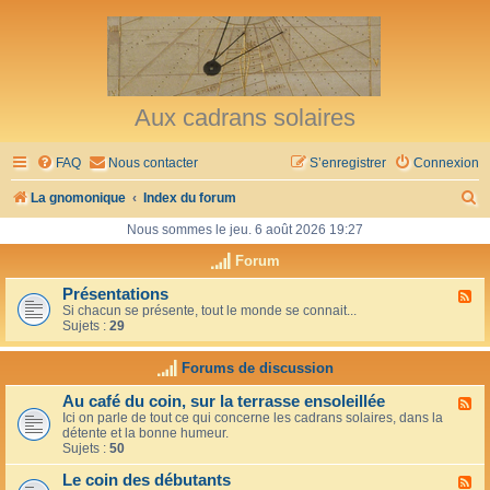
Aux cadrans solaires
FAQ
Nous contacter
S’enregistrer
Connexion
R
La gnomonique
Index du forum
e
Nous sommes le jeu. 6 août 2026 19:27
c
Forum
h
Présentations
F
Si chacun se présente, tout le monde se connait...
l
e
Sujets :
29
u
r
x
-
Forums de discussion
c
P
r
h
Au café du coin, sur la terrasse ensoleillée
F
é
Ici on parle de tout ce qui concerne les cadrans solaires, dans la
l
s
e
détente et la bonne humeur.
u
e
Sujets :
50
x
n
r
-
t
Le coin des débutants
A
a
F