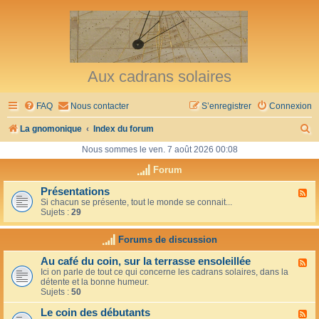
Aux cadrans solaires
FAQ
Nous contacter
S’enregistrer
Connexion
R
La gnomonique
Index du forum
e
Nous sommes le ven. 7 août 2026 00:08
c
Forum
h
Présentations
F
Si chacun se présente, tout le monde se connait...
l
e
Sujets :
29
u
r
x
-
Forums de discussion
c
P
r
h
Au café du coin, sur la terrasse ensoleillée
F
é
Ici on parle de tout ce qui concerne les cadrans solaires, dans la
l
s
e
détente et la bonne humeur.
u
e
Sujets :
50
x
n
r
-
t
Le coin des débutants
A
a
F