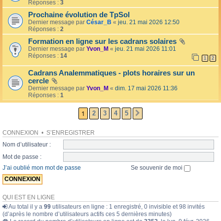
l
Réponses :
3
o
l
l
Prochaine évolution de TpSol
é
a
Dernier message par
César_B
«
jeu. 21 mai 2026 12:50
e
i
Réponses :
2
r
e
Formation en ligne sur les cadrans solaires
s
Dernier message par
Yvon_M
«
jeu. 21 mai 2026 11:01
Réponses :
14
1
2
Cadrans Analemmatiques - plots horaires sur un
cercle
Dernier message par
Yvon_M
«
dim. 17 mai 2026 11:36
Réponses :
1
1
2
3
4
5
SUIVANTE
CONNEXION
•
S’ENREGISTRER
Nom d’utilisateur :
Mot de passe :
J’ai oublié mon mot de passe
Se souvenir de moi
QUI EST EN LIGNE
Au total il y a
99
utilisateurs en ligne : 1 enregistré, 0 invisible et 98 invités
(d’après le nombre d’utilisateurs actifs ces 5 dernières minutes)