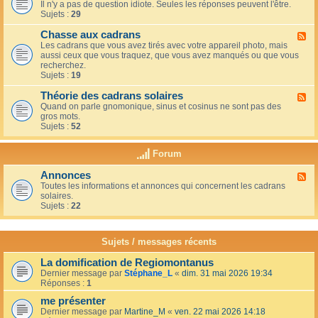
u
t
Il n'y a pas de question idiote. Seules les réponses peuvent l'être.
l
c
i
Sujets :
29
u
a
o
x
f
n
Chasse aux cadrans
-
F
é
s
L
Les cadrans que vous avez tirés avec votre appareil photo, mais
l
d
e
aussi ceux que vous traquez, que vous avez manqués ou que vous
u
u
c
recherchez.
x
c
o
Sujets :
19
-
o
i
C
i
n
Théorie des cadrans solaires
h
F
n
d
a
Quand on parle gnomonique, sinus et cosinus ne sont pas des
l
,
e
s
gros mots.
u
s
s
s
Sujets :
52
x
u
d
e
-
r
é
a
T
l
Forum
b
u
h
a
u
x
é
t
t
Annonces
c
F
o
e
a
a
Toutes les informations et annonces qui concernent les cadrans
l
r
r
n
d
solaires.
u
i
r
t
r
Sujets :
22
x
e
a
s
a
-
d
s
n
A
e
s
s
n
s
Sujets / messages récents
e
n
c
e
o
a
n
La domification de Regiomontanus
n
d
s
Dernier message par
Stéphane_L
«
dim. 31 mai 2026 19:34
c
r
o
Réponses :
1
e
a
l
s
n
me présenter
e
s
i
Dernier message par
Martine_M
«
ven. 22 mai 2026 14:18
s