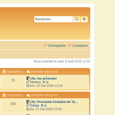
RECHERCHER
RECHERCHE AVA
S’enregistrer
Connexion
Nous sommes le sam. 8 août 2026 11:32
MESSAGES
DERNIER MESSAGE
Re: me présenter
70
V
Martine_M
o
ven. 22 mai 2026 14:18
i
r
MESSAGES
DERNIER MESSAGE
l
e
Re: Prochaine évolution de Tp…
d
235
V
César_B
e
o
jeu. 21 mai 2026 12:50
r
i
n