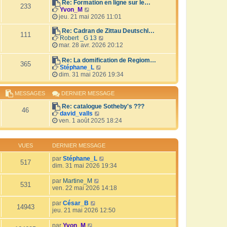
r
Re: Formation en ligne sur le…
i
233
V
l
Yvon_M
e
o
e
jeu. 21 mai 2026 11:01
r
i
d
m
r
e
Re: Cadran de Zittau Deutschl…
e
111
l
r
V
Robert _G 13
s
e
n
o
mar. 28 avr. 2026 20:12
s
d
i
i
a
e
e
r
Re: La domification de Regiom…
g
365
r
r
l
V
Stéphane_L
e
n
m
e
o
dim. 31 mai 2026 19:34
i
e
d
i
e
s
e
r
MESSAGES
DERNIER MESSAGE
r
s
r
l
m
a
n
e
Re: catalogue Sotheby's ???
e
g
i
d
46
V
david_valls
s
e
e
e
o
ven. 1 août 2025 18:24
s
r
r
i
a
m
n
r
g
e
i
l
e
s
e
VUES
DERNIER MESSAGE
e
s
r
d
a
par
Stéphane_L
m
517
e
g
dim. 31 mai 2026 19:34
e
r
e
s
n
s
par
Martine_M
i
531
a
ven. 22 mai 2026 14:18
e
g
r
e
par
César_B
m
14943
jeu. 21 mai 2026 12:50
e
s
par
Yvon_M
s