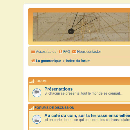
Accès rapide
FAQ
Nous contacter
La gnomonique
Index du forum
FORUM
Présentations
Si chacun se présente, tout le monde se connait...
FORUMS DE DISCUSSION
Au café du coin, sur la terrasse ensoleillée
Ici on parle de tout ce qui concerne les cadrans solair