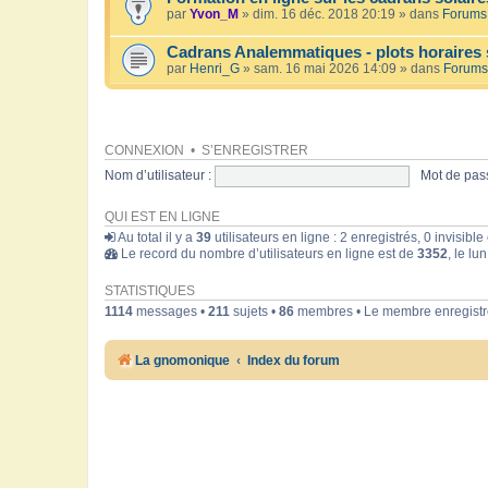
par
Yvon_M
» dim. 16 déc. 2018 20:19 » dans
Forums 
Cadrans Analemmatiques - plots horaires 
par
Henri_G
» sam. 16 mai 2026 14:09 » dans
Forums
CONNEXION
•
S’ENREGISTRER
Nom d’utilisateur :
Mot de pass
QUI EST EN LIGNE
Au total il y a
39
utilisateurs en ligne : 2 enregistrés, 0 invisibl
Le record du nombre d’utilisateurs en ligne est de
3352
, le lu
STATISTIQUES
1114
messages •
211
sujets •
86
membres • Le membre enregistré
La gnomonique
Index du forum