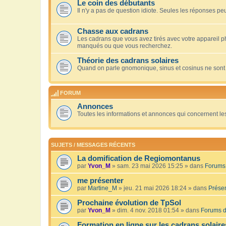
Le coin des débutants
Il n'y a pas de question idiote. Seules les réponses peu
Chasse aux cadrans
Les cadrans que vous avez tirés avec votre appareil 
manqués ou que vous recherchez.
Théorie des cadrans solaires
Quand on parle gnomonique, sinus et cosinus ne sont
FORUM
Annonces
Toutes les informations et annonces qui concernent le
SUJETS / MESSAGES RÉCENTS
La domification de Regiomontanus
par
Yvon_M
» sam. 23 mai 2026 15:25 » dans
Forums 
me présenter
par
Martine_M
» jeu. 21 mai 2026 18:24 » dans
Présen
Prochaine évolution de TpSol
par
Yvon_M
» dim. 4 nov. 2018 01:54 » dans
Forums d
Formation en ligne sur les cadrans solaire