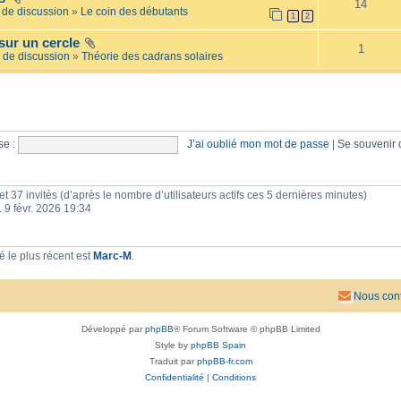
14
e
l
de discussion
»
Le coin des débutants
1
2
i
a
l
i
sur un cercle
l
r
1
é
 de discussion
»
Théorie des cadrans solaires
e
e
s
e :
J’ai oublié mon mot de passe
|
Se souvenir
e et 37 invités (d’après le nombre d’utilisateurs actifs ces 5 dernières minutes)
n. 9 févr. 2026 19:34
 le plus récent est
Marc-M
.
Nous cont
Développé par
phpBB
® Forum Software © phpBB Limited
Style by
phpBB Spain
Traduit par
phpBB-fr.com
Confidentialité
|
Conditions