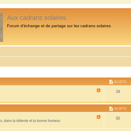
Aux cadrans solaires
Forum d'échange et de partage sur les cadrans solaires
SUJETS
F
29
l
u
x
-
SUJETS
P
r
F
50
é
es, dans la détente et la bonne humeur.
l
s
u
e
x
n