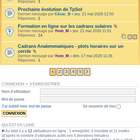
l
Réponses :
3
o
l
l
Prochaine évolution de TpSol
é
a
Dernier message par
César_B
«
jeu. 21 mai 2026 12:50
e
i
Réponses :
2
r
e
Formation en ligne sur les cadrans solaires
s
Dernier message par
Yvon_M
«
jeu. 21 mai 2026 11:01
Réponses :
14
1
2
Cadrans Analemmatiques - plots horaires sur un
cercle
Dernier message par
Yvon_M
«
dim. 17 mai 2026 11:36
Réponses :
1
1
2
3
4
5
SUIVANTE
CONNEXION
•
S’ENREGISTRER
Nom d’utilisateur :
Mot de passe :
J’ai oublié mon mot de passe
Se souvenir de moi
QUI EST EN LIGNE
Au total il y a
12
utilisateurs en ligne : 1 enregistré, 0 invisible et 11 invités
(d’après le nombre d’utilisateurs actifs ces 5 dernières minutes)