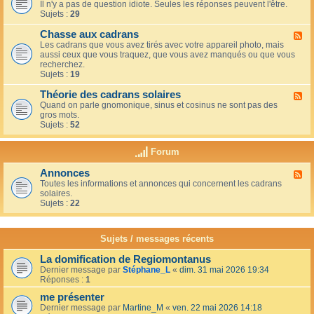
u
t
Il n'y a pas de question idiote. Seules les réponses peuvent l'être.
l
c
i
Sujets :
29
u
a
o
x
f
n
Chasse aux cadrans
-
F
é
s
L
Les cadrans que vous avez tirés avec votre appareil photo, mais
l
d
e
aussi ceux que vous traquez, que vous avez manqués ou que vous
u
u
c
recherchez.
x
c
o
Sujets :
19
-
o
i
C
i
n
Théorie des cadrans solaires
h
F
n
d
a
Quand on parle gnomonique, sinus et cosinus ne sont pas des
l
,
e
s
gros mots.
u
s
s
s
Sujets :
52
x
u
d
e
-
r
é
a
T
l
Forum
b
u
h
a
u
x
é
t
t
Annonces
c
F
o
e
a
a
Toutes les informations et annonces qui concernent les cadrans
l
r
r
n
d
solaires.
u
i
r
t
r
Sujets :
22
x
e
a
s
a
-
d
s
n
A
e
s
s
n
s
Sujets / messages récents
e
n
c
e
o
a
n
La domification de Regiomontanus
n
d
s
Dernier message par
Stéphane_L
«
dim. 31 mai 2026 19:34
c
r
o
Réponses :
1
e
a
l
s
n
me présenter
e
s
i
Dernier message par
Martine_M
«
ven. 22 mai 2026 14:18
s