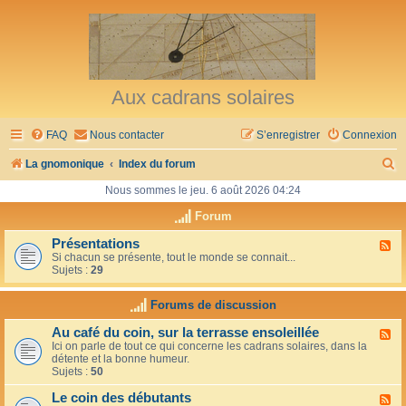
Aux cadrans solaires
FAQ
Nous contacter
S’enregistrer
Connexion
R
La gnomonique
Index du forum
e
Nous sommes le jeu. 6 août 2026 04:24
c
Forum
h
Présentations
F
Si chacun se présente, tout le monde se connait...
l
e
Sujets :
29
u
r
x
-
Forums de discussion
c
P
r
h
Au café du coin, sur la terrasse ensoleillée
F
é
Ici on parle de tout ce qui concerne les cadrans solaires, dans la
l
s
e
détente et la bonne humeur.
u
e
Sujets :
50
x
n
r
-
t
Le coin des débutants
A
a
F