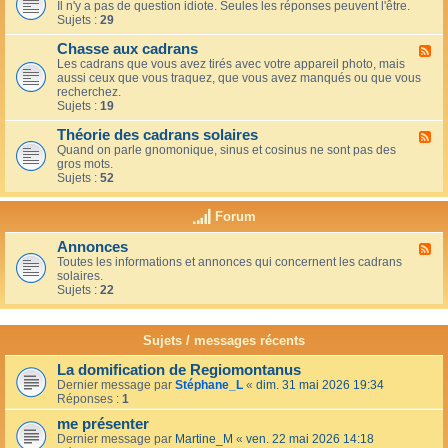
u
t
Il n'y a pas de question idiote. Seules les réponses peuvent l'être.
l
c
i
Sujets :
29
u
a
o
x
f
n
Chasse aux cadrans
-
F
é
s
L
Les cadrans que vous avez tirés avec votre appareil photo, mais
l
d
e
aussi ceux que vous traquez, que vous avez manqués ou que vous
u
u
c
recherchez.
x
c
o
Sujets :
19
-
o
i
C
i
n
Théorie des cadrans solaires
h
F
n
d
a
Quand on parle gnomonique, sinus et cosinus ne sont pas des
l
,
e
s
gros mots.
u
s
s
s
Sujets :
52
x
u
d
e
-
r
é
a
T
l
Forum
b
u
h
a
u
x
é
t
t
Annonces
c
F
o
e
a
a
Toutes les informations et annonces qui concernent les cadrans
l
r
r
n
d
solaires.
u
i
r
t
r
Sujets :
22
x
e
a
s
a
-
d
s
n
A
e
s
s
n
s
Sujets / messages récents
e
n
c
e
o
a
n
La domification de Regiomontanus
n
d
s
Dernier message par
Stéphane_L
«
dim. 31 mai 2026 19:34
c
r
o
Réponses :
1
e
a
l
s
n
me présenter
e
s
i
Dernier message par
Martine_M
«
ven. 22 mai 2026 14:18
s