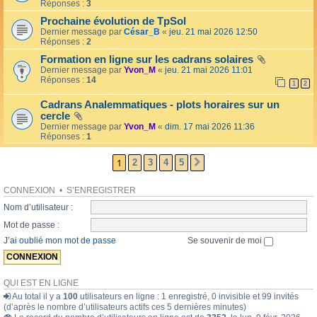
l
Réponses :
3
o
l
l
Prochaine évolution de TpSol
é
a
Dernier message par
César_B
«
jeu. 21 mai 2026 12:50
e
i
Réponses :
2
r
e
Formation en ligne sur les cadrans solaires
s
Dernier message par
Yvon_M
«
jeu. 21 mai 2026 11:01
Réponses :
14
1
2
Cadrans Analemmatiques - plots horaires sur un
cercle
Dernier message par
Yvon_M
«
dim. 17 mai 2026 11:36
Réponses :
1
1
2
3
4
5
SUIVANTE
CONNEXION
•
S’ENREGISTRER
Nom d’utilisateur :
Mot de passe :
J’ai oublié mon mot de passe
Se souvenir de moi
QUI EST EN LIGNE
Au total il y a
100
utilisateurs en ligne : 1 enregistré, 0 invisible et 99 invités
(d’après le nombre d’utilisateurs actifs ces 5 dernières minutes)