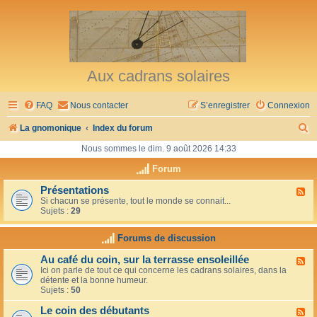
Aux cadrans solaires
FAQ
Nous contacter
S’enregistrer
Connexion
R
La gnomonique
Index du forum
e
Nous sommes le dim. 9 août 2026 14:33
c
Forum
h
Présentations
F
Si chacun se présente, tout le monde se connait...
l
e
Sujets :
29
u
r
x
-
Forums de discussion
c
P
r
h
Au café du coin, sur la terrasse ensoleillée
F
é
Ici on parle de tout ce qui concerne les cadrans solaires, dans la
l
s
e
détente et la bonne humeur.
u
e
Sujets :
50
x
n
r
-
t
Le coin des débutants
A
a
F