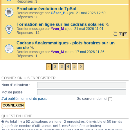
l
Réponses :
3
o
l
l
Prochaine évolution de TpSol
é
a
Dernier message par
César_B
«
jeu. 21 mai 2026 12:50
e
i
Réponses :
2
r
e
Formation en ligne sur les cadrans solaires
s
Dernier message par
Yvon_M
«
jeu. 21 mai 2026 11:01
Réponses :
14
1
2
Cadrans Analemmatiques - plots horaires sur un
cercle
Dernier message par
Yvon_M
«
dim. 17 mai 2026 11:36
Réponses :
1
1
2
3
4
5
SUIVANTE
CONNEXION
•
S’ENREGISTRER
Nom d’utilisateur :
Mot de passe :
J’ai oublié mon mot de passe
Se souvenir de moi
QUI EST EN LIGNE
Au total il y a
52
utilisateurs en ligne : 2 enregistrés, 0 invisible et 50 invités
(d’après le nombre d’utilisateurs actifs ces 5 dernières minutes)