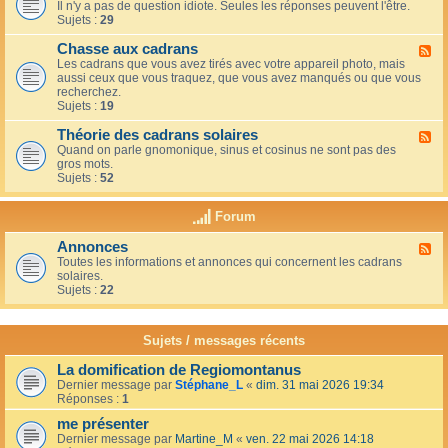
u
t
Il n'y a pas de question idiote. Seules les réponses peuvent l'être.
l
c
i
Sujets :
29
u
a
o
x
f
n
Chasse aux cadrans
-
F
é
s
L
Les cadrans que vous avez tirés avec votre appareil photo, mais
l
d
e
aussi ceux que vous traquez, que vous avez manqués ou que vous
u
u
c
recherchez.
x
c
o
Sujets :
19
-
o
i
C
i
n
Théorie des cadrans solaires
h
F
n
d
a
Quand on parle gnomonique, sinus et cosinus ne sont pas des
l
,
e
s
gros mots.
u
s
s
s
Sujets :
52
x
u
d
e
-
r
é
a
T
l
Forum
b
u
h
a
u
x
é
t
t
Annonces
c
F
o
e
a
a
Toutes les informations et annonces qui concernent les cadrans
l
r
r
n
d
solaires.
u
i
r
t
r
Sujets :
22
x
e
a
s
a
-
d
s
n
A
e
s
s
n
s
Sujets / messages récents
e
n
c
e
o
a
n
La domification de Regiomontanus
n
d
s
Dernier message par
Stéphane_L
«
dim. 31 mai 2026 19:34
c
r
o
Réponses :
1
e
a
l
s
n
me présenter
e
s
i
Dernier message par
Martine_M
«
ven. 22 mai 2026 14:18
s