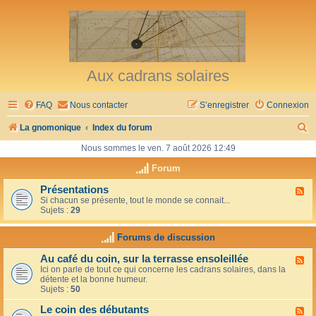
Aux cadrans solaires
FAQ
Nous contacter
S’enregistrer
Connexion
R
La gnomonique
Index du forum
e
Nous sommes le ven. 7 août 2026 12:49
c
Forum
h
Présentations
F
Si chacun se présente, tout le monde se connait...
l
e
Sujets :
29
u
r
x
-
Forums de discussion
c
P
r
h
Au café du coin, sur la terrasse ensoleillée
F
é
Ici on parle de tout ce qui concerne les cadrans solaires, dans la
l
s
e
détente et la bonne humeur.
u
e
Sujets :
50
x
n
r
-
t
Le coin des débutants
A
a
F