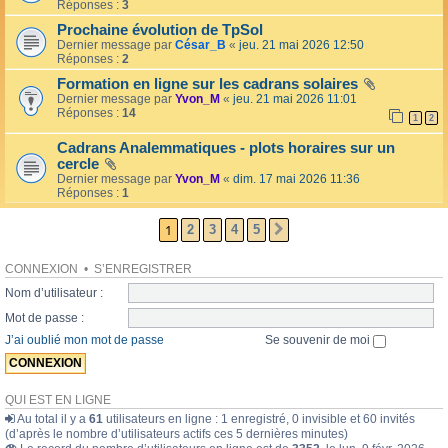
l
Réponses :
3
o
l
l
Prochaine évolution de TpSol
é
a
Dernier message par
César_B
«
jeu. 21 mai 2026 12:50
e
i
Réponses :
2
r
e
Formation en ligne sur les cadrans solaires
s
Dernier message par
Yvon_M
«
jeu. 21 mai 2026 11:01
Réponses :
14
1
2
Cadrans Analemmatiques - plots horaires sur un
cercle
Dernier message par
Yvon_M
«
dim. 17 mai 2026 11:36
Réponses :
1
1
2
3
4
5
SUIVANTE
CONNEXION
•
S’ENREGISTRER
Nom d’utilisateur :
Mot de passe :
J’ai oublié mon mot de passe
Se souvenir de moi
QUI EST EN LIGNE
Au total il y a
61
utilisateurs en ligne : 1 enregistré, 0 invisible et 60 invités
(d’après le nombre d’utilisateurs actifs ces 5 dernières minutes)