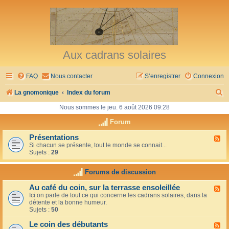
Aux cadrans solaires
FAQ
Nous contacter
S’enregistrer
Connexion
R
La gnomonique
Index du forum
e
Nous sommes le jeu. 6 août 2026 09:28
c
Forum
h
Présentations
F
Si chacun se présente, tout le monde se connait...
l
e
Sujets :
29
u
r
x
-
Forums de discussion
c
P
r
h
Au café du coin, sur la terrasse ensoleillée
F
é
Ici on parle de tout ce qui concerne les cadrans solaires, dans la
l
s
e
détente et la bonne humeur.
u
e
Sujets :
50
x
n
r
-
t
Le coin des débutants
A
a
F