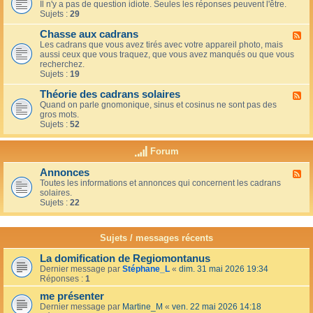
u
t
Il n'y a pas de question idiote. Seules les réponses peuvent l'être.
l
c
i
Sujets :
29
u
a
o
x
f
n
Chasse aux cadrans
-
F
é
s
L
Les cadrans que vous avez tirés avec votre appareil photo, mais
l
d
e
aussi ceux que vous traquez, que vous avez manqués ou que vous
u
u
c
recherchez.
x
c
o
Sujets :
19
-
o
i
C
i
n
Théorie des cadrans solaires
h
F
n
d
a
Quand on parle gnomonique, sinus et cosinus ne sont pas des
l
,
e
s
gros mots.
u
s
s
s
Sujets :
52
x
u
d
e
-
r
é
a
T
l
Forum
b
u
h
a
u
x
é
t
t
Annonces
c
F
o
e
a
a
Toutes les informations et annonces qui concernent les cadrans
l
r
r
n
d
solaires.
u
i
r
t
r
Sujets :
22
x
e
a
s
a
-
d
s
n
A
e
s
s
n
s
Sujets / messages récents
e
n
c
e
o
a
n
La domification de Regiomontanus
n
d
s
Dernier message par
Stéphane_L
«
dim. 31 mai 2026 19:34
c
r
o
Réponses :
1
e
a
l
s
n
me présenter
e
s
i
Dernier message par
Martine_M
«
ven. 22 mai 2026 14:18
s