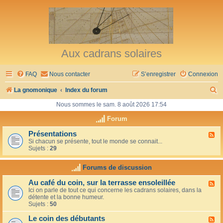
Aux cadrans solaires
FAQ
Nous contacter
S’enregistrer
Connexion
R
La gnomonique
Index du forum
e
Nous sommes le sam. 8 août 2026 17:54
c
Forum
h
Présentations
F
Si chacun se présente, tout le monde se connait...
l
e
Sujets :
29
u
r
x
-
Forums de discussion
c
P
r
h
Au café du coin, sur la terrasse ensoleillée
F
é
Ici on parle de tout ce qui concerne les cadrans solaires, dans la
l
s
e
détente et la bonne humeur.
u
e
Sujets :
50
x
n
r
-
t
Le coin des débutants
A
a
F