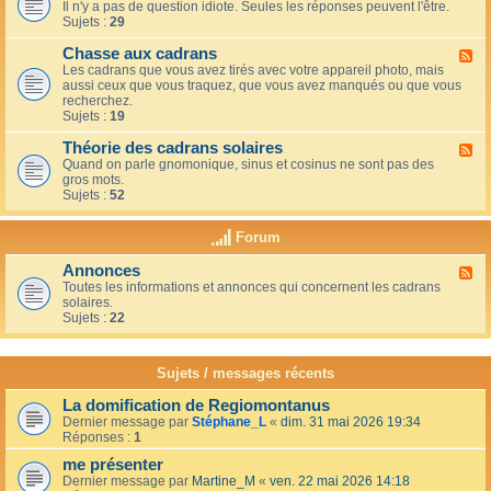
u
t
Il n'y a pas de question idiote. Seules les réponses peuvent l'être.
l
c
i
Sujets :
29
u
a
o
x
f
n
Chasse aux cadrans
-
F
é
s
L
Les cadrans que vous avez tirés avec votre appareil photo, mais
l
d
e
aussi ceux que vous traquez, que vous avez manqués ou que vous
u
u
c
recherchez.
x
c
o
Sujets :
19
-
o
i
C
i
n
Théorie des cadrans solaires
h
F
n
d
a
Quand on parle gnomonique, sinus et cosinus ne sont pas des
l
,
e
s
gros mots.
u
s
s
s
Sujets :
52
x
u
d
e
-
r
é
a
T
l
Forum
b
u
h
a
u
x
é
t
t
Annonces
c
F
o
e
a
a
Toutes les informations et annonces qui concernent les cadrans
l
r
r
n
d
solaires.
u
i
r
t
r
Sujets :
22
x
e
a
s
a
-
d
s
n
A
e
s
s
n
s
Sujets / messages récents
e
n
c
e
o
a
n
La domification de Regiomontanus
n
d
s
Dernier message par
Stéphane_L
«
dim. 31 mai 2026 19:34
c
r
o
Réponses :
1
e
a
l
s
n
me présenter
e
s
i
Dernier message par
Martine_M
«
ven. 22 mai 2026 14:18
s