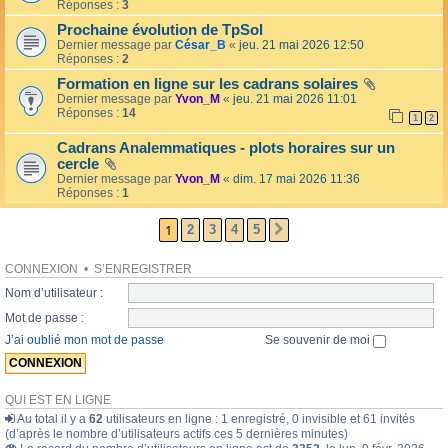
l
Réponses :
3
o
l
l
Prochaine évolution de TpSol
é
a
Dernier message par
César_B
«
jeu. 21 mai 2026 12:50
e
i
Réponses :
2
r
e
Formation en ligne sur les cadrans solaires
s
Dernier message par
Yvon_M
«
jeu. 21 mai 2026 11:01
Réponses :
14
1
2
Cadrans Analemmatiques - plots horaires sur un
cercle
Dernier message par
Yvon_M
«
dim. 17 mai 2026 11:36
Réponses :
1
1
2
3
4
5
SUIVANTE
CONNEXION
•
S’ENREGISTRER
Nom d’utilisateur :
Mot de passe :
J’ai oublié mon mot de passe
Se souvenir de moi
QUI EST EN LIGNE
Au total il y a
62
utilisateurs en ligne : 1 enregistré, 0 invisible et 61 invités
(d’après le nombre d’utilisateurs actifs ces 5 dernières minutes)