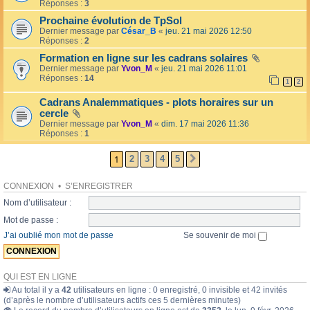
l
Réponses :
3
o
l
l
Prochaine évolution de TpSol
é
a
Dernier message par
César_B
«
jeu. 21 mai 2026 12:50
e
i
Réponses :
2
r
e
Formation en ligne sur les cadrans solaires
s
Dernier message par
Yvon_M
«
jeu. 21 mai 2026 11:01
Réponses :
14
1
2
Cadrans Analemmatiques - plots horaires sur un
cercle
Dernier message par
Yvon_M
«
dim. 17 mai 2026 11:36
Réponses :
1
1
2
3
4
5
SUIVANTE
CONNEXION
•
S’ENREGISTRER
Nom d’utilisateur :
Mot de passe :
J’ai oublié mon mot de passe
Se souvenir de moi
QUI EST EN LIGNE
Au total il y a
42
utilisateurs en ligne : 0 enregistré, 0 invisible et 42 invités
(d’après le nombre d’utilisateurs actifs ces 5 dernières minutes)