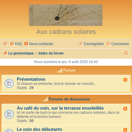
Aux cadrans solaires
FAQ
Nous contacter
S’enregistrer
Connexion
R
La gnomonique
Index du forum
e
Nous sommes le jeu. 6 août 2026 16:43
c
Forum
h
Présentations
F
Si chacun se présente, tout le monde se connait...
l
e
Sujets :
29
u
r
x
-
Forums de discussion
c
P
r
h
Au café du coin, sur la terrasse ensoleillée
F
é
Ici on parle de tout ce qui concerne les cadrans solaires, dans la
l
s
e
détente et la bonne humeur.
u
e
Sujets :
50
x
n
r
-
t
Le coin des débutants
A
a
F