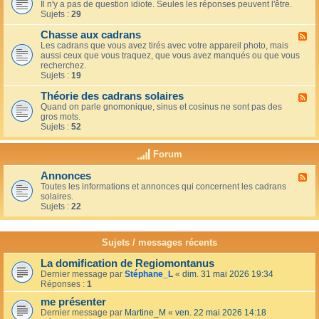
u
t
Il n'y a pas de question idiote. Seules les réponses peuvent l'être.
l
c
i
Sujets :
29
u
a
o
x
f
n
Chasse aux cadrans
-
F
é
s
L
Les cadrans que vous avez tirés avec votre appareil photo, mais
l
d
e
aussi ceux que vous traquez, que vous avez manqués ou que vous
u
u
c
recherchez.
x
c
o
Sujets :
19
-
o
i
C
i
n
Théorie des cadrans solaires
h
F
n
d
a
Quand on parle gnomonique, sinus et cosinus ne sont pas des
l
,
e
s
gros mots.
u
s
s
s
Sujets :
52
x
u
d
e
-
r
é
a
T
l
Forum
b
u
h
a
u
x
é
t
t
Annonces
c
F
o
e
a
a
Toutes les informations et annonces qui concernent les cadrans
l
r
r
n
d
solaires.
u
i
r
t
r
Sujets :
22
x
e
a
s
a
-
d
s
n
A
e
s
s
n
s
Sujets / messages récents
e
n
c
e
o
a
n
La domification de Regiomontanus
n
d
s
Dernier message par
Stéphane_L
«
dim. 31 mai 2026 19:34
c
r
o
Réponses :
1
e
a
l
s
n
me présenter
e
s
i
Dernier message par
Martine_M
«
ven. 22 mai 2026 14:18
s