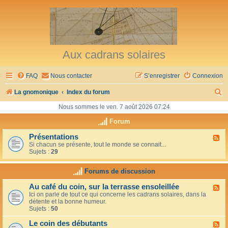
Aux cadrans solaires
FAQ
Nous contacter
S’enregistrer
Connexion
R
La gnomonique
Index du forum
e
Nous sommes le ven. 7 août 2026 07:24
c
Forum
h
Présentations
F
Si chacun se présente, tout le monde se connait...
l
e
Sujets :
29
u
r
x
-
Forums de discussion
c
P
r
h
Au café du coin, sur la terrasse ensoleillée
F
é
Ici on parle de tout ce qui concerne les cadrans solaires, dans la
l
s
e
détente et la bonne humeur.
u
e
Sujets :
50
x
n
r
-
t
Le coin des débutants
A
a
F