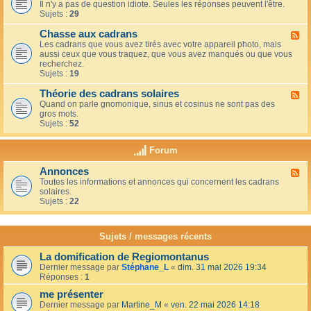
u
t
Il n'y a pas de question idiote. Seules les réponses peuvent l'être.
l
c
i
Sujets :
29
u
a
o
x
f
n
Chasse aux cadrans
-
F
é
s
L
Les cadrans que vous avez tirés avec votre appareil photo, mais
l
d
e
aussi ceux que vous traquez, que vous avez manqués ou que vous
u
u
c
recherchez.
x
c
o
Sujets :
19
-
o
i
C
i
n
Théorie des cadrans solaires
h
F
n
d
a
Quand on parle gnomonique, sinus et cosinus ne sont pas des
l
,
e
s
gros mots.
u
s
s
s
Sujets :
52
x
u
d
e
-
r
é
a
T
l
Forum
b
u
h
a
u
x
é
t
t
Annonces
c
F
o
e
a
a
Toutes les informations et annonces qui concernent les cadrans
l
r
r
n
d
solaires.
u
i
r
t
r
Sujets :
22
x
e
a
s
a
-
d
s
n
A
e
s
s
n
s
Sujets / messages récents
e
n
c
e
o
a
n
La domification de Regiomontanus
n
d
s
Dernier message par
Stéphane_L
«
dim. 31 mai 2026 19:34
c
r
o
Réponses :
1
e
a
l
s
n
me présenter
e
s
i
Dernier message par
Martine_M
«
ven. 22 mai 2026 14:18
s