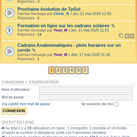
l
Réponses :
3
o
l
l
Prochaine évolution de TpSol
é
a
Dernier message par
César_B
«
jeu. 21 mai 2026 12:50
e
i
Réponses :
2
r
e
Formation en ligne sur les cadrans solaires
s
Dernier message par
Yvon_M
«
jeu. 21 mai 2026 11:01
Réponses :
14
1
2
Cadrans Analemmatiques - plots horaires sur un
cercle
Dernier message par
Yvon_M
«
dim. 17 mai 2026 11:36
Réponses :
1
1
2
3
4
5
SUIVANTE
CONNEXION
•
S’ENREGISTRER
Nom d’utilisateur :
Mot de passe :
J’ai oublié mon mot de passe
Se souvenir de moi
QUI EST EN LIGNE
Au total il y a
19
utilisateurs en ligne : 1 enregistré, 0 invisible et 18 invités
(d’après le nombre d’utilisateurs actifs ces 5 dernières minutes)