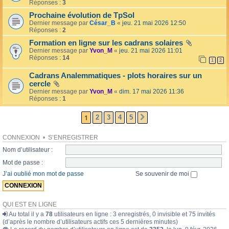
l
Réponses :
3
o
l
l
Prochaine évolution de TpSol
é
a
Dernier message par
César_B
«
jeu. 21 mai 2026 12:50
e
i
Réponses :
2
r
e
Formation en ligne sur les cadrans solaires
s
Dernier message par
Yvon_M
«
jeu. 21 mai 2026 11:01
Réponses :
14
1
2
Cadrans Analemmatiques - plots horaires sur un
cercle
Dernier message par
Yvon_M
«
dim. 17 mai 2026 11:36
Réponses :
1
1
2
3
4
5
SUIVANTE
CONNEXION
•
S’ENREGISTRER
Nom d’utilisateur :
Mot de passe :
J’ai oublié mon mot de passe
Se souvenir de moi
QUI EST EN LIGNE
Au total il y a
78
utilisateurs en ligne : 3 enregistrés, 0 invisible et 75 invités
(d’après le nombre d’utilisateurs actifs ces 5 dernières minutes)