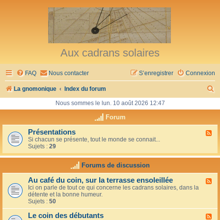
Aux cadrans solaires
FAQ
Nous contacter
S’enregistrer
Connexion
R
La gnomonique
Index du forum
e
Nous sommes le lun. 10 août 2026 12:47
c
Forum
h
Présentations
F
Si chacun se présente, tout le monde se connait...
l
e
Sujets :
29
u
r
x
-
Forums de discussion
c
P
r
h
Au café du coin, sur la terrasse ensoleillée
F
é
Ici on parle de tout ce qui concerne les cadrans solaires, dans la
l
s
e
détente et la bonne humeur.
u
e
Sujets :
50
x
n
r
-
t
Le coin des débutants
A
a
F