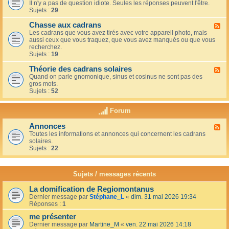
u
t
Il n'y a pas de question idiote. Seules les réponses peuvent l'être.
l
c
i
Sujets :
29
u
a
o
x
f
n
Chasse aux cadrans
-
F
é
s
L
Les cadrans que vous avez tirés avec votre appareil photo, mais
l
d
e
aussi ceux que vous traquez, que vous avez manqués ou que vous
u
u
c
recherchez.
x
c
o
Sujets :
19
-
o
i
C
i
n
Théorie des cadrans solaires
h
F
n
d
a
Quand on parle gnomonique, sinus et cosinus ne sont pas des
l
,
e
s
gros mots.
u
s
s
s
Sujets :
52
x
u
d
e
-
r
é
a
T
l
Forum
b
u
h
a
u
x
é
t
t
Annonces
c
F
o
e
a
a
Toutes les informations et annonces qui concernent les cadrans
l
r
r
n
d
solaires.
u
i
r
t
r
Sujets :
22
x
e
a
s
a
-
d
s
n
A
e
s
s
n
s
Sujets / messages récents
e
n
c
e
o
a
n
La domification de Regiomontanus
n
d
s
Dernier message par
Stéphane_L
«
dim. 31 mai 2026 19:34
c
r
o
Réponses :
1
e
a
l
s
n
me présenter
e
s
i
Dernier message par
Martine_M
«
ven. 22 mai 2026 14:18
s