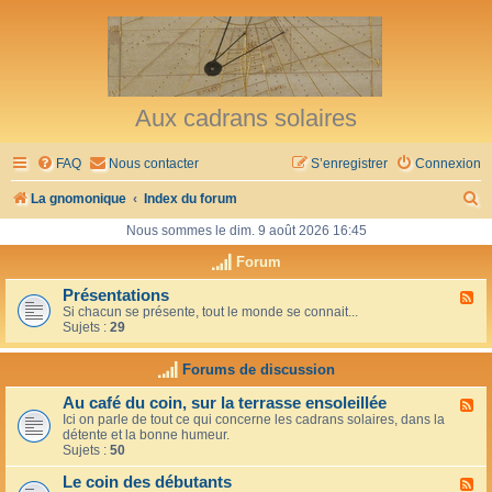
Aux cadrans solaires
FAQ
Nous contacter
S’enregistrer
Connexion
R
La gnomonique
Index du forum
e
Nous sommes le dim. 9 août 2026 16:45
c
Forum
h
Présentations
F
Si chacun se présente, tout le monde se connait...
l
e
Sujets :
29
u
r
x
-
Forums de discussion
c
P
r
h
Au café du coin, sur la terrasse ensoleillée
F
é
Ici on parle de tout ce qui concerne les cadrans solaires, dans la
l
s
e
détente et la bonne humeur.
u
e
Sujets :
50
x
n
r
-
t
Le coin des débutants
A
a
F