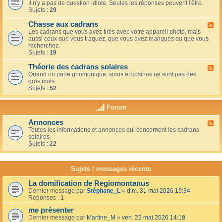
u
t
Il n'y a pas de question idiote. Seules les réponses peuvent l'être.
l
c
i
Sujets :
29
u
a
o
x
f
n
Chasse aux cadrans
-
F
é
s
L
Les cadrans que vous avez tirés avec votre appareil photo, mais
l
d
e
aussi ceux que vous traquez, que vous avez manqués ou que vous
u
u
c
recherchez.
x
c
o
Sujets :
19
-
o
i
C
i
n
Théorie des cadrans solaires
h
F
n
d
a
Quand on parle gnomonique, sinus et cosinus ne sont pas des
l
,
e
s
gros mots.
u
s
s
s
Sujets :
52
x
u
d
e
-
r
é
a
T
l
Forum
b
u
h
a
u
x
é
t
t
Annonces
c
F
o
e
a
a
Toutes les informations et annonces qui concernent les cadrans
l
r
r
n
d
solaires.
u
i
r
t
r
Sujets :
22
x
e
a
s
a
-
d
s
n
A
e
s
s
n
s
Sujets / messages récents
e
n
c
e
o
a
n
La domification de Regiomontanus
n
d
s
Dernier message par
Stéphane_L
«
dim. 31 mai 2026 19:34
c
r
o
Réponses :
1
e
a
l
s
n
me présenter
e
s
i
Dernier message par
Martine_M
«
ven. 22 mai 2026 14:18
s