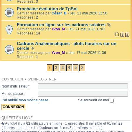
l
Réponses :
3
o
l
l
Prochaine évolution de TpSol
é
a
Dernier message par
César_B
«
jeu. 21 mai 2026 12:50
e
i
Réponses :
2
r
e
Formation en ligne sur les cadrans solaires
s
Dernier message par
Yvon_M
«
jeu. 21 mai 2026 11:01
Réponses :
14
1
2
Cadrans Analemmatiques - plots horaires sur un
cercle
Dernier message par
Yvon_M
«
dim. 17 mai 2026 11:36
Réponses :
1
1
2
3
4
5
SUIVANTE
CONNEXION
•
S’ENREGISTRER
Nom d’utilisateur :
Mot de passe :
J’ai oublié mon mot de passe
Se souvenir de moi
QUI EST EN LIGNE
Au total il y a
62
utilisateurs en ligne : 1 enregistré, 0 invisible et 61 invités
(d’après le nombre d’utilisateurs actifs ces 5 dernières minutes)