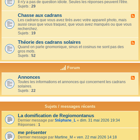
u
t
Il n'y a pas de question idiote. Seules les réponses peuvent l'être.
l
c
i
Sujets :
29
u
a
o
x
f
n
Chasse aux cadrans
-
F
é
s
L
Les cadrans que vous avez tirés avec votre appareil photo, mais
l
d
e
aussi ceux que vous traquez, que vous avez manqués ou que vous
u
u
c
recherchez.
x
c
o
Sujets :
19
-
o
i
C
i
n
Théorie des cadrans solaires
h
F
n
d
a
Quand on parle gnomonique, sinus et cosinus ne sont pas des
l
,
e
s
gros mots.
u
s
s
s
Sujets :
52
x
u
d
e
-
r
é
a
T
l
Forum
b
u
h
a
u
x
é
t
t
Annonces
c
F
o
e
a
a
Toutes les informations et annonces qui concernent les cadrans
l
r
r
n
d
solaires.
u
i
r
t
r
Sujets :
22
x
e
a
s
a
-
d
s
n
A
e
s
s
n
s
Sujets / messages récents
e
n
c
e
o
a
n
La domification de Regiomontanus
n
d
s
Dernier message par
Stéphane_L
«
dim. 31 mai 2026 19:34
c
r
o
Réponses :
1
e
a
l
s
n
me présenter
e
s
i
Dernier message par
Martine_M
«
ven. 22 mai 2026 14:18
s