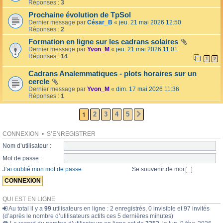
l
Réponses :
3
o
l
l
Prochaine évolution de TpSol
é
a
Dernier message par
César_B
«
jeu. 21 mai 2026 12:50
e
i
Réponses :
2
r
e
Formation en ligne sur les cadrans solaires
s
Dernier message par
Yvon_M
«
jeu. 21 mai 2026 11:01
Réponses :
14
1
2
Cadrans Analemmatiques - plots horaires sur un
cercle
Dernier message par
Yvon_M
«
dim. 17 mai 2026 11:36
Réponses :
1
1
2
3
4
5
SUIVANTE
CONNEXION
•
S’ENREGISTRER
Nom d’utilisateur :
Mot de passe :
J’ai oublié mon mot de passe
Se souvenir de moi
QUI EST EN LIGNE
Au total il y a
99
utilisateurs en ligne : 2 enregistrés, 0 invisible et 97 invités
(d’après le nombre d’utilisateurs actifs ces 5 dernières minutes)