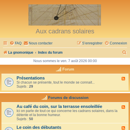
Aux cadrans solaires
FAQ
Nous contacter
S’enregistrer
Connexion
R
La gnomonique
Index du forum
e
Nous sommes le ven. 7 août 2026 00:00
c
Forum
h
Présentations
F
Si chacun se présente, tout le monde se connait...
l
e
Sujets :
29
u
r
x
-
Forums de discussion
c
P
r
h
Au café du coin, sur la terrasse ensoleillée
F
é
Ici on parle de tout ce qui concerne les cadrans solaires, dans la
l
s
e
détente et la bonne humeur.
u
e
Sujets :
50
x
n
r
-
t
Le coin des débutants
A
a
F