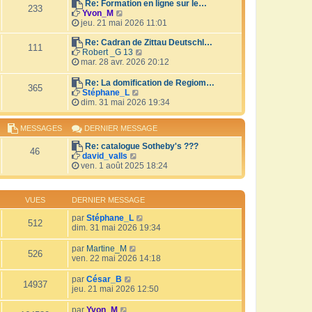
r
Re: Formation en ligne sur le…
i
233
V
l
Yvon_M
e
o
e
jeu. 21 mai 2026 11:01
r
i
d
m
r
e
Re: Cadran de Zittau Deutschl…
e
111
l
r
V
Robert _G 13
s
e
n
o
mar. 28 avr. 2026 20:12
s
d
i
i
a
e
e
r
Re: La domification de Regiom…
g
365
r
r
l
V
Stéphane_L
e
n
m
e
o
dim. 31 mai 2026 19:34
i
e
d
i
e
s
e
r
MESSAGES
DERNIER MESSAGE
r
s
r
l
m
a
n
e
Re: catalogue Sotheby's ???
e
g
i
d
46
V
david_valls
s
e
e
e
o
ven. 1 août 2025 18:24
s
r
r
i
a
m
n
r
g
e
i
l
e
s
e
VUES
DERNIER MESSAGE
e
s
r
d
a
par
Stéphane_L
m
512
e
g
dim. 31 mai 2026 19:34
e
r
e
s
n
s
par
Martine_M
i
526
a
ven. 22 mai 2026 14:18
e
g
r
e
par
César_B
m
14937
jeu. 21 mai 2026 12:50
e
s
par
Yvon_M
s