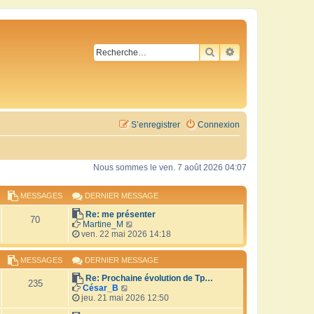
RECHERCHER
RECHERCHE AVA
S’enregistrer
Connexion
Nous sommes le ven. 7 août 2026 04:07
MESSAGES
DERNIER MESSAGE
Re: me présenter
70
V
Martine_M
o
ven. 22 mai 2026 14:18
i
r
MESSAGES
DERNIER MESSAGE
l
e
Re: Prochaine évolution de Tp…
d
235
V
César_B
e
o
jeu. 21 mai 2026 12:50
r
i
n