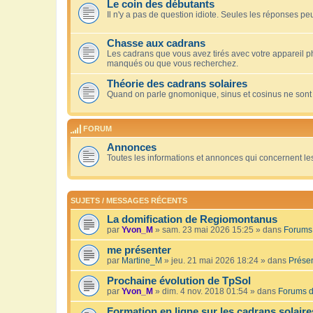
Le coin des débutants
Il n'y a pas de question idiote. Seules les réponses peu
Chasse aux cadrans
Les cadrans que vous avez tirés avec votre appareil 
manqués ou que vous recherchez.
Théorie des cadrans solaires
Quand on parle gnomonique, sinus et cosinus ne sont
FORUM
Annonces
Toutes les informations et annonces qui concernent le
SUJETS / MESSAGES RÉCENTS
La domification de Regiomontanus
par
Yvon_M
» sam. 23 mai 2026 15:25 » dans
Forums 
me présenter
par
Martine_M
» jeu. 21 mai 2026 18:24 » dans
Présen
Prochaine évolution de TpSol
par
Yvon_M
» dim. 4 nov. 2018 01:54 » dans
Forums d
Formation en ligne sur les cadrans solaire