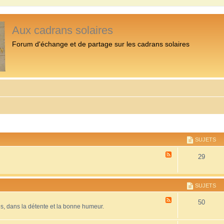
Aux cadrans solaires
Forum d'échange et de partage sur les cadrans solaires
SUJETS
F
29
l
u
x
-
SUJETS
P
r
F
50
é
es, dans la détente et la bonne humeur.
l
s
u
e
x
n