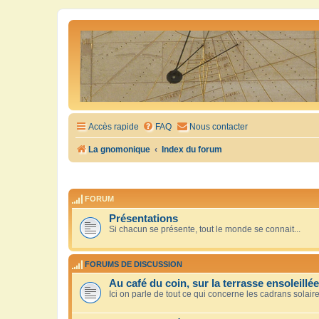
Accès rapide
FAQ
Nous contacter
La gnomonique
Index du forum
FORUM
Présentations
Si chacun se présente, tout le monde se connait...
FORUMS DE DISCUSSION
Au café du coin, sur la terrasse ensoleillée
Ici on parle de tout ce qui concerne les cadrans solair