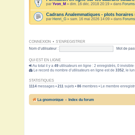
par
Yvon_M
» dim. 16 déc. 2018 20:19 » dans
Forums 
Cadrans Analemmatiques - plots horaires 
par
Henri_G
» sam. 16 mai 2026 14:09 » dans
Forums
CONNEXION
•
S’ENREGISTRER
Nom d’utilisateur :
Mot de pass
QUI EST EN LIGNE
Au total il y a
49
utilisateurs en ligne : 2 enregistrés, 0 invisibl
Le record du nombre d’utilisateurs en ligne est de
3352
, le lu
STATISTIQUES
1114
messages •
211
sujets •
86
membres • Le membre enregistré
La gnomonique
Index du forum