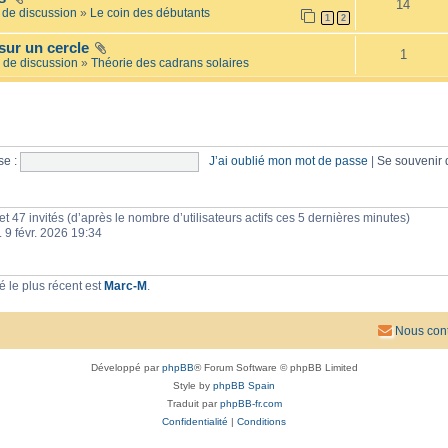
14
e
l
de discussion
»
Le coin des débutants
1
2
i
a
l
i
sur un cercle
l
r
1
é
 de discussion
»
Théorie des cadrans solaires
e
e
s
e :
J’ai oublié mon mot de passe
|
Se souvenir
e et 47 invités (d’après le nombre d’utilisateurs actifs ces 5 dernières minutes)
n. 9 févr. 2026 19:34
 le plus récent est
Marc-M
.
Nous cont
Développé par
phpBB
® Forum Software © phpBB Limited
Style by
phpBB Spain
Traduit par
phpBB-fr.com
Confidentialité
|
Conditions