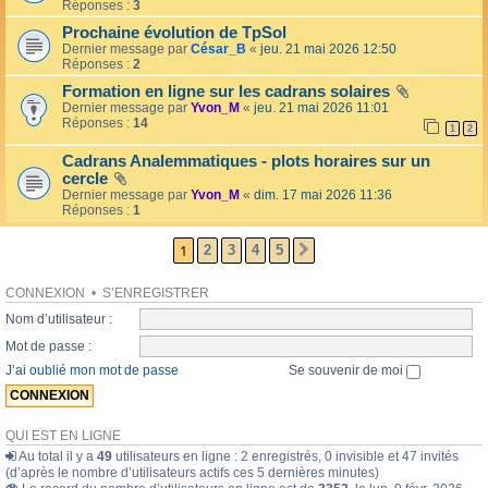
l
Réponses :
3
o
l
l
Prochaine évolution de TpSol
é
a
Dernier message par
César_B
«
jeu. 21 mai 2026 12:50
e
i
Réponses :
2
r
e
Formation en ligne sur les cadrans solaires
s
Dernier message par
Yvon_M
«
jeu. 21 mai 2026 11:01
Réponses :
14
1
2
Cadrans Analemmatiques - plots horaires sur un
cercle
Dernier message par
Yvon_M
«
dim. 17 mai 2026 11:36
Réponses :
1
1
2
3
4
5
SUIVANTE
CONNEXION
•
S’ENREGISTRER
Nom d’utilisateur :
Mot de passe :
J’ai oublié mon mot de passe
Se souvenir de moi
QUI EST EN LIGNE
Au total il y a
49
utilisateurs en ligne : 2 enregistrés, 0 invisible et 47 invités
(d’après le nombre d’utilisateurs actifs ces 5 dernières minutes)