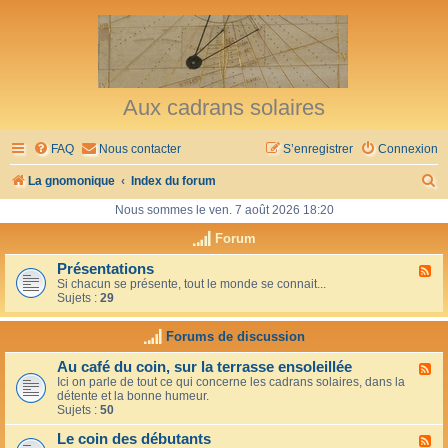
Aux cadrans solaires
FAQ
Nous contacter
S’enregistrer
Connexion
R
La gnomonique
Index du forum
e
Nous sommes le ven. 7 août 2026 18:20
c
Forum
h
Présentations
F
Si chacun se présente, tout le monde se connait...
l
e
Sujets :
29
u
r
x
-
Forums de discussion
c
P
r
h
Au café du coin, sur la terrasse ensoleillée
F
é
Ici on parle de tout ce qui concerne les cadrans solaires, dans la
l
s
e
détente et la bonne humeur.
u
e
Sujets :
50
x
n
r
-
t
Le coin des débutants
A
a
F