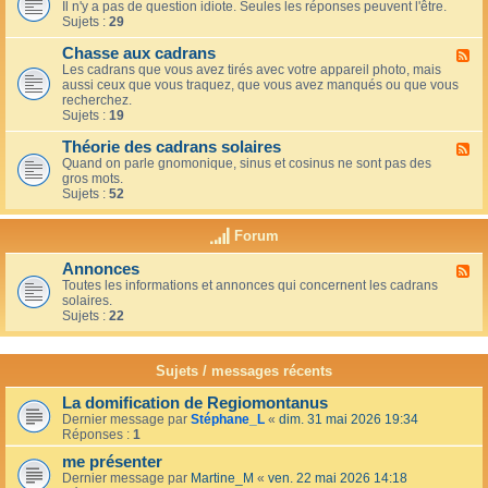
u
t
Il n'y a pas de question idiote. Seules les réponses peuvent l'être.
l
c
i
Sujets :
29
u
a
o
x
f
n
Chasse aux cadrans
-
F
é
s
L
Les cadrans que vous avez tirés avec votre appareil photo, mais
l
d
e
aussi ceux que vous traquez, que vous avez manqués ou que vous
u
u
c
recherchez.
x
c
o
Sujets :
19
-
o
i
C
i
n
Théorie des cadrans solaires
h
F
n
d
a
Quand on parle gnomonique, sinus et cosinus ne sont pas des
l
,
e
s
gros mots.
u
s
s
s
Sujets :
52
x
u
d
e
-
r
é
a
T
l
Forum
b
u
h
a
u
x
é
t
t
Annonces
c
F
o
e
a
a
Toutes les informations et annonces qui concernent les cadrans
l
r
r
n
d
solaires.
u
i
r
t
r
Sujets :
22
x
e
a
s
a
-
d
s
n
A
e
s
s
n
s
Sujets / messages récents
e
n
c
e
o
a
n
La domification de Regiomontanus
n
d
s
Dernier message par
Stéphane_L
«
dim. 31 mai 2026 19:34
c
r
o
Réponses :
1
e
a
l
s
n
me présenter
e
s
i
Dernier message par
Martine_M
«
ven. 22 mai 2026 14:18
s