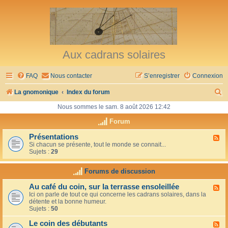
Aux cadrans solaires
FAQ
Nous contacter
S’enregistrer
Connexion
R
La gnomonique
Index du forum
e
Nous sommes le sam. 8 août 2026 12:42
c
Forum
h
Présentations
F
Si chacun se présente, tout le monde se connait...
l
e
Sujets :
29
u
r
x
-
Forums de discussion
c
P
r
h
Au café du coin, sur la terrasse ensoleillée
F
é
Ici on parle de tout ce qui concerne les cadrans solaires, dans la
l
s
e
détente et la bonne humeur.
u
e
Sujets :
50
x
n
r
-
t
Le coin des débutants
A
a
F