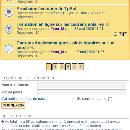
l
Réponses :
3
o
l
l
Prochaine évolution de TpSol
é
a
Dernier message par
César_B
«
jeu. 21 mai 2026 12:50
e
i
Réponses :
2
r
e
Formation en ligne sur les cadrans solaires
s
Dernier message par
Yvon_M
«
jeu. 21 mai 2026 11:01
Réponses :
14
1
2
Cadrans Analemmatiques - plots horaires sur un
cercle
Dernier message par
Yvon_M
«
dim. 17 mai 2026 11:36
Réponses :
1
1
2
3
4
5
SUIVANTE
CONNEXION
•
S’ENREGISTRER
Nom d’utilisateur :
Mot de passe :
J’ai oublié mon mot de passe
Se souvenir de moi
QUI EST EN LIGNE
Au total il y a
53
utilisateurs en ligne : 1 enregistré, 0 invisible et 52 invités
(d’après le nombre d’utilisateurs actifs ces 5 dernières minutes)