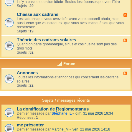
u
t
Il n'y a pas de question idiote. Seules les réponses peuvent l'être.
l
c
i
Sujets :
29
u
a
o
x
f
n
Chasse aux cadrans
-
F
é
s
L
Les cadrans que vous avez tirés avec votre appareil photo, mais
l
d
e
aussi ceux que vous traquez, que vous avez manqués ou que vous
u
u
c
recherchez.
x
c
o
Sujets :
19
-
o
i
C
i
n
Théorie des cadrans solaires
h
F
n
d
a
Quand on parle gnomonique, sinus et cosinus ne sont pas des
l
,
e
s
gros mots.
u
s
s
s
Sujets :
52
x
u
d
e
-
r
é
a
T
l
Forum
b
u
h
a
u
x
é
t
t
Annonces
c
F
o
e
a
a
Toutes les informations et annonces qui concernent les cadrans
l
r
r
n
d
solaires.
u
i
r
t
r
Sujets :
22
x
e
a
s
a
-
d
s
n
A
e
s
s
n
s
Sujets / messages récents
e
n
c
e
o
a
n
La domification de Regiomontanus
n
d
s
Dernier message par
Stéphane_L
«
dim. 31 mai 2026 19:34
c
r
o
Réponses :
1
e
a
l
s
n
me présenter
e
s
i
Dernier message par
Martine_M
«
ven. 22 mai 2026 14:18
s