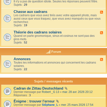
u
t
Il n'y a pas de question idiote. Seules les réponses peuvent l'être.
l
c
i
Sujets :
29
u
a
o
x
f
n
Chasse aux cadrans
-
F
é
s
L
Les cadrans que vous avez tirés avec votre appareil photo, mais
l
d
e
aussi ceux que vous traquez, que vous avez manqués ou que vous
u
u
c
recherchez.
x
c
o
Sujets :
19
-
o
i
C
i
n
Théorie des cadrans solaires
h
F
n
d
a
Quand on parle gnomonique, sinus et cosinus ne sont pas des
l
,
e
s
gros mots.
u
s
s
s
Sujets :
52
x
u
d
e
-
r
é
a
T
l
Forum
b
u
h
a
u
x
é
t
t
Annonces
c
F
o
e
a
a
Toutes les informations et annonces qui concernent les cadrans
l
r
r
n
d
solaires.
u
i
r
t
r
Sujets :
22
x
e
a
s
a
-
d
s
n
A
e
s
s
n
s
Sujets / messages récents
e
n
c
e
o
a
n
Cadran de Zittau Deutschland
n
d
s
Dernier message par
Robert _G 13
«
mar. 28 avr. 2026 20:12
c
r
o
Réponses :
3
e
a
l
s
n
Énigme : trouver l’erreur
e
s
i
Dernier message par
Stéphane_L
«
mer. 25 mars 2026 17:54
s