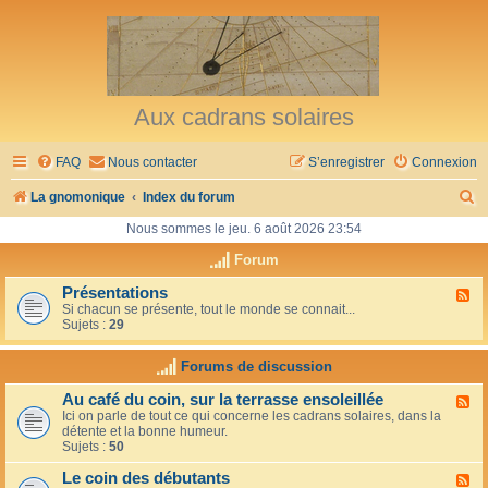
Aux cadrans solaires
FAQ
Nous contacter
S’enregistrer
Connexion
R
La gnomonique
Index du forum
e
Nous sommes le jeu. 6 août 2026 23:54
c
Forum
h
Présentations
F
Si chacun se présente, tout le monde se connait...
l
e
Sujets :
29
u
r
x
-
Forums de discussion
c
P
r
h
Au café du coin, sur la terrasse ensoleillée
F
é
Ici on parle de tout ce qui concerne les cadrans solaires, dans la
l
s
e
détente et la bonne humeur.
u
e
Sujets :
50
x
n
r
-
t
Le coin des débutants
A
a
F