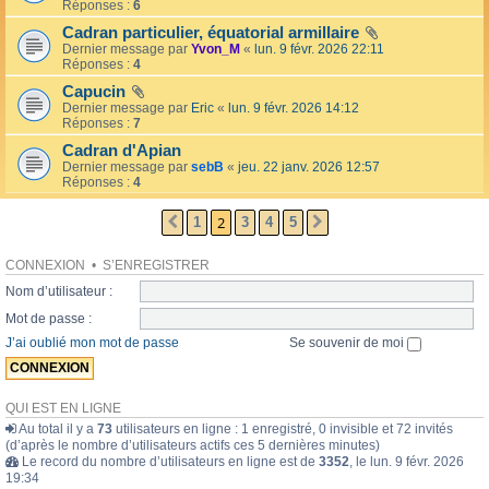
l
Réponses :
6
o
l
l
Cadran particulier, équatorial armillaire
é
a
Dernier message par
Yvon_M
«
lun. 9 févr. 2026 22:11
e
i
Réponses :
4
r
e
Capucin
s
Dernier message par
Eric
«
lun. 9 févr. 2026 14:12
Réponses :
7
Cadran d'Apian
Dernier message par
sebB
«
jeu. 22 janv. 2026 12:57
Réponses :
4
2
1
3
4
5
PRÉCÉDENTE
SUIVANTE
CONNEXION
•
S’ENREGISTRER
Nom d’utilisateur :
Mot de passe :
J’ai oublié mon mot de passe
Se souvenir de moi
QUI EST EN LIGNE
Au total il y a
73
utilisateurs en ligne : 1 enregistré, 0 invisible et 72 invités
(d’après le nombre d’utilisateurs actifs ces 5 dernières minutes)
Le record du nombre d’utilisateurs en ligne est de
3352
, le lun. 9 févr. 2026
19:34