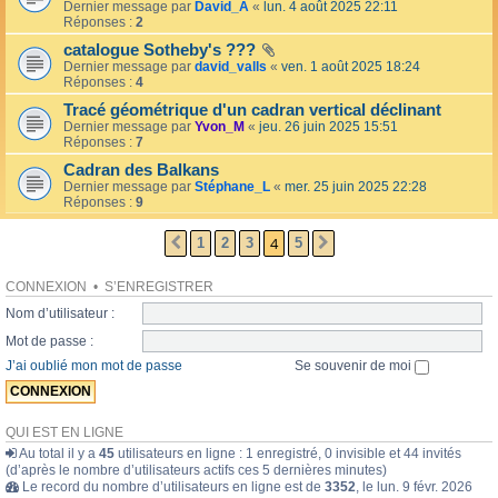
l
Dernier message par
David_A
«
lun. 4 août 2025 22:11
o
l
Réponses :
2
l
é
a
catalogue Sotheby's ???
e
i
Dernier message par
david_valls
«
ven. 1 août 2025 18:24
r
Réponses :
4
e
s
Tracé géométrique d'un cadran vertical déclinant
Dernier message par
Yvon_M
«
jeu. 26 juin 2025 15:51
Réponses :
7
Cadran des Balkans
Dernier message par
Stéphane_L
«
mer. 25 juin 2025 22:28
Réponses :
9
4
1
2
3
5
PRÉCÉDENTE
SUIVANTE
CONNEXION
•
S’ENREGISTRER
Nom d’utilisateur :
Mot de passe :
J’ai oublié mon mot de passe
Se souvenir de moi
QUI EST EN LIGNE
Au total il y a
45
utilisateurs en ligne : 1 enregistré, 0 invisible et 44 invités
(d’après le nombre d’utilisateurs actifs ces 5 dernières minutes)
Le record du nombre d’utilisateurs en ligne est de
3352
, le lun. 9 févr. 2026