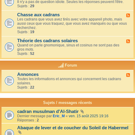
u
t
Il n'y a pas de question idiote. Seules les réponses peuvent l'être.
l
c
i
Sujets :
29
u
a
o
x
f
n
Chasse aux cadrans
-
F
é
s
L
Les cadrans que vous avez tirés avec votre appareil photo, mais
l
d
e
aussi ceux que vous traquez, que vous avez manqués ou que vous
u
u
c
recherchez.
x
c
o
Sujets :
19
-
o
i
C
i
n
Théorie des cadrans solaires
h
F
n
d
a
Quand on parle gnomonique, sinus et cosinus ne sont pas des
l
,
e
s
gros mots.
u
s
s
s
Sujets :
52
x
u
d
e
-
r
é
a
T
l
Forum
b
u
h
a
u
x
é
t
t
Annonces
c
F
o
e
a
a
Toutes les informations et annonces qui concernent les cadrans
l
r
r
n
d
solaires.
u
i
r
t
r
Sujets :
22
x
e
a
s
a
-
d
s
n
A
e
s
s
n
s
Sujets / messages récents
e
n
c
e
o
a
n
cadran musulman d'Al-Shatir
n
d
s
Dernier message par
Eric_M
«
ven. 15 août 2025 19:16
c
r
o
Réponses :
2
e
a
l
s
n
Abaque de lever et de coucher du Soleil de Habermel
e
s
i
s