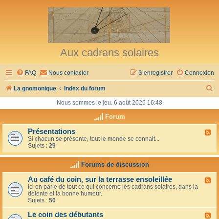
Aux cadrans solaires
FAQ
Nous contacter
S’enregistrer
Connexion
R
La gnomonique
Index du forum
e
Nous sommes le jeu. 6 août 2026 16:48
c
Forum
h
Présentations
F
Si chacun se présente, tout le monde se connait...
l
e
Sujets :
29
u
r
x
-
Forums de discussion
c
P
r
h
Au café du coin, sur la terrasse ensoleillée
F
é
Ici on parle de tout ce qui concerne les cadrans solaires, dans la
l
s
e
détente et la bonne humeur.
u
e
Sujets :
50
x
n
r
-
t
Le coin des débutants
A
a
F