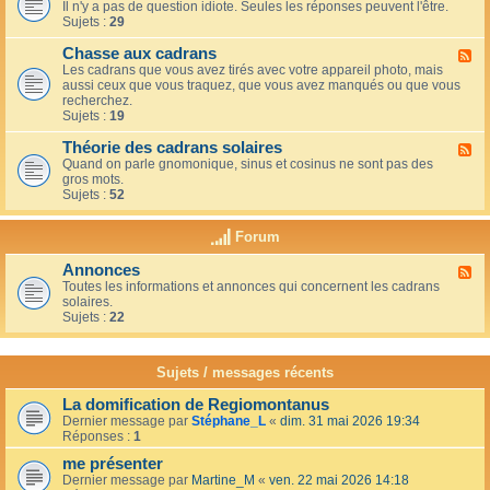
u
t
Il n'y a pas de question idiote. Seules les réponses peuvent l'être.
l
c
i
Sujets :
29
u
a
o
x
f
n
Chasse aux cadrans
-
F
é
s
L
Les cadrans que vous avez tirés avec votre appareil photo, mais
l
d
e
aussi ceux que vous traquez, que vous avez manqués ou que vous
u
u
c
recherchez.
x
c
o
Sujets :
19
-
o
i
C
i
n
Théorie des cadrans solaires
h
F
n
d
a
Quand on parle gnomonique, sinus et cosinus ne sont pas des
l
,
e
s
gros mots.
u
s
s
s
Sujets :
52
x
u
d
e
-
r
é
a
T
l
Forum
b
u
h
a
u
x
é
t
t
Annonces
c
F
o
e
a
a
Toutes les informations et annonces qui concernent les cadrans
l
r
r
n
d
solaires.
u
i
r
t
r
Sujets :
22
x
e
a
s
a
-
d
s
n
A
e
s
s
n
s
Sujets / messages récents
e
n
c
e
o
a
n
La domification de Regiomontanus
n
d
s
Dernier message par
Stéphane_L
«
dim. 31 mai 2026 19:34
c
r
o
Réponses :
1
e
a
l
s
n
me présenter
e
s
i
Dernier message par
Martine_M
«
ven. 22 mai 2026 14:18
s