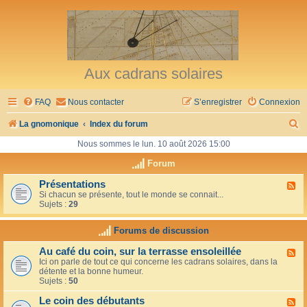
Aux cadrans solaires
FAQ
Nous contacter
S’enregistrer
Connexion
R
La gnomonique
Index du forum
e
Nous sommes le lun. 10 août 2026 15:00
c
Forum
h
Présentations
F
Si chacun se présente, tout le monde se connait...
l
e
Sujets :
29
u
r
x
-
Forums de discussion
c
P
r
h
Au café du coin, sur la terrasse ensoleillée
F
é
Ici on parle de tout ce qui concerne les cadrans solaires, dans la
l
s
e
détente et la bonne humeur.
u
e
Sujets :
50
x
n
r
-
t
Le coin des débutants
A
a
F