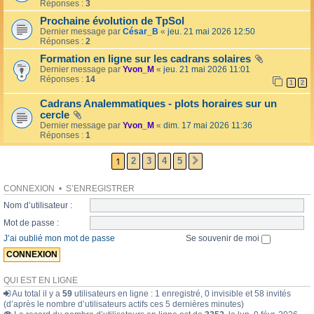
l
Réponses :
3
o
l
l
Prochaine évolution de TpSol
é
a
Dernier message par
César_B
«
jeu. 21 mai 2026 12:50
e
i
Réponses :
2
r
e
Formation en ligne sur les cadrans solaires
s
Dernier message par
Yvon_M
«
jeu. 21 mai 2026 11:01
Réponses :
14
1
2
Cadrans Analemmatiques - plots horaires sur un
cercle
Dernier message par
Yvon_M
«
dim. 17 mai 2026 11:36
Réponses :
1
1
2
3
4
5
SUIVANTE
CONNEXION
•
S’ENREGISTRER
Nom d’utilisateur :
Mot de passe :
J’ai oublié mon mot de passe
Se souvenir de moi
QUI EST EN LIGNE
Au total il y a
59
utilisateurs en ligne : 1 enregistré, 0 invisible et 58 invités
(d’après le nombre d’utilisateurs actifs ces 5 dernières minutes)