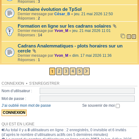
l
Réponses :
3
o
l
l
Prochaine évolution de TpSol
é
a
Dernier message par
César_B
«
jeu. 21 mai 2026 12:50
e
i
Réponses :
2
r
e
Formation en ligne sur les cadrans solaires
s
Dernier message par
Yvon_M
«
jeu. 21 mai 2026 11:01
Réponses :
14
1
2
Cadrans Analemmatiques - plots horaires sur un
cercle
Dernier message par
Yvon_M
«
dim. 17 mai 2026 11:36
Réponses :
1
1
2
3
4
5
SUIVANTE
CONNEXION
•
S’ENREGISTRER
Nom d’utilisateur :
Mot de passe :
J’ai oublié mon mot de passe
Se souvenir de moi
QUI EST EN LIGNE
Au total il y a
8
utilisateurs en ligne : 2 enregistrés, 0 invisible et 6 invités
(d’après le nombre d’utilisateurs actifs ces 5 dernières minutes)