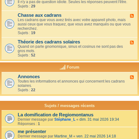
u
t
Il n'y a pas de question idiote. Seules les réponses peuvent l'être.
l
c
i
Sujets :
29
u
a
o
x
f
n
Chasse aux cadrans
-
F
é
s
L
Les cadrans que vous avez tirés avec votre appareil photo, mais
l
d
e
aussi ceux que vous traquez, que vous avez manqués ou que vous
u
u
c
recherchez.
x
c
o
Sujets :
19
-
o
i
C
i
n
Théorie des cadrans solaires
h
F
n
d
a
Quand on parle gnomonique, sinus et cosinus ne sont pas des
l
,
e
s
gros mots.
u
s
s
s
Sujets :
52
x
u
d
e
-
r
é
a
T
l
Forum
b
u
h
a
u
x
é
t
t
Annonces
c
F
o
e
a
a
Toutes les informations et annonces qui concernent les cadrans
l
r
r
n
d
solaires.
u
i
r
t
r
Sujets :
22
x
e
a
s
a
-
d
s
n
A
e
s
s
n
s
Sujets / messages récents
e
n
c
e
o
a
n
La domification de Regiomontanus
n
d
s
Dernier message par
Stéphane_L
«
dim. 31 mai 2026 19:34
c
r
o
Réponses :
1
e
a
l
s
n
me présenter
e
s
i
Dernier message par
Martine_M
«
ven. 22 mai 2026 14:18
s