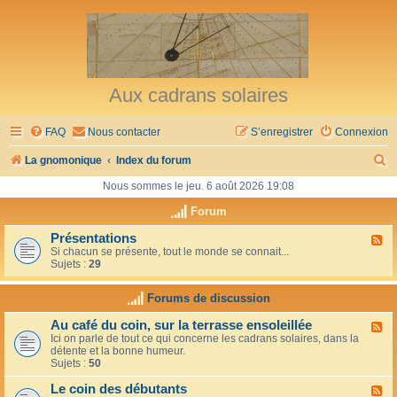
Aux cadrans solaires
FAQ
Nous contacter
S’enregistrer
Connexion
R
La gnomonique
Index du forum
e
Nous sommes le jeu. 6 août 2026 19:08
c
Forum
h
Présentations
F
Si chacun se présente, tout le monde se connait...
l
e
Sujets :
29
u
r
x
-
Forums de discussion
c
P
r
h
Au café du coin, sur la terrasse ensoleillée
F
é
Ici on parle de tout ce qui concerne les cadrans solaires, dans la
l
s
e
détente et la bonne humeur.
u
e
Sujets :
50
x
n
r
-
t
Le coin des débutants
A
a
F