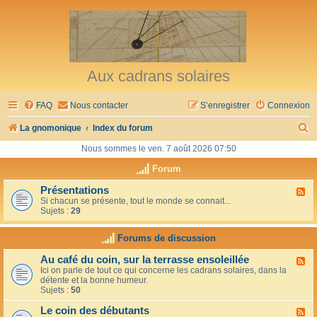
Aux cadrans solaires
FAQ
Nous contacter
S’enregistrer
Connexion
R
La gnomonique
Index du forum
e
Nous sommes le ven. 7 août 2026 07:50
c
Forum
h
Présentations
F
Si chacun se présente, tout le monde se connait...
l
e
Sujets :
29
u
r
x
-
Forums de discussion
c
P
r
h
Au café du coin, sur la terrasse ensoleillée
F
é
Ici on parle de tout ce qui concerne les cadrans solaires, dans la
l
s
e
détente et la bonne humeur.
u
e
Sujets :
50
x
n
r
-
t
Le coin des débutants
A
a
F