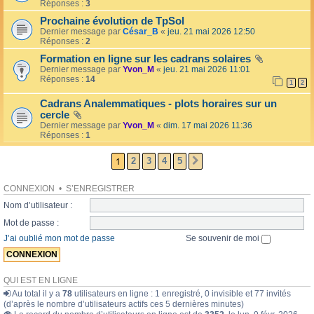
l
Réponses :
3
o
l
l
Prochaine évolution de TpSol
é
a
Dernier message par
César_B
«
jeu. 21 mai 2026 12:50
e
i
Réponses :
2
r
e
Formation en ligne sur les cadrans solaires
s
Dernier message par
Yvon_M
«
jeu. 21 mai 2026 11:01
Réponses :
14
1
2
Cadrans Analemmatiques - plots horaires sur un
cercle
Dernier message par
Yvon_M
«
dim. 17 mai 2026 11:36
Réponses :
1
1
2
3
4
5
SUIVANTE
CONNEXION
•
S’ENREGISTRER
Nom d’utilisateur :
Mot de passe :
J’ai oublié mon mot de passe
Se souvenir de moi
QUI EST EN LIGNE
Au total il y a
78
utilisateurs en ligne : 1 enregistré, 0 invisible et 77 invités
(d’après le nombre d’utilisateurs actifs ces 5 dernières minutes)