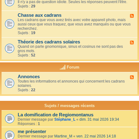
u
t
Il n'y a pas de question idiote. Seules les réponses peuvent l'être.
l
c
i
Sujets :
29
u
a
o
x
f
n
Chasse aux cadrans
-
F
é
s
L
Les cadrans que vous avez tirés avec votre appareil photo, mais
l
d
e
aussi ceux que vous traquez, que vous avez manqués ou que vous
u
u
c
recherchez.
x
c
o
Sujets :
19
-
o
i
C
i
n
Théorie des cadrans solaires
h
F
n
d
a
Quand on parle gnomonique, sinus et cosinus ne sont pas des
l
,
e
s
gros mots.
u
s
s
s
Sujets :
52
x
u
d
e
-
r
é
a
T
l
Forum
b
u
h
a
u
x
é
t
t
Annonces
c
F
o
e
a
a
Toutes les informations et annonces qui concernent les cadrans
l
r
r
n
d
solaires.
u
i
r
t
r
Sujets :
22
x
e
a
s
a
-
d
s
n
A
e
s
s
n
s
Sujets / messages récents
e
n
c
e
o
a
n
La domification de Regiomontanus
n
d
s
Dernier message par
Stéphane_L
«
dim. 31 mai 2026 19:34
c
r
o
Réponses :
1
e
a
l
s
n
me présenter
e
s
i
Dernier message par
Martine_M
«
ven. 22 mai 2026 14:18
s