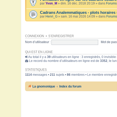
par
Yvon_M
» dim. 16 déc. 2018 20:19 » dans
Forums 
Cadrans Analemmatiques - plots horaires 
par
Henri_G
» sam. 16 mai 2026 14:09 » dans
Forums
CONNEXION
•
S’ENREGISTRER
Nom d’utilisateur :
Mot de pass
QUI EST EN LIGNE
Au total il y a
39
utilisateurs en ligne : 3 enregistrés, 0 invisibl
Le record du nombre d’utilisateurs en ligne est de
3352
, le lu
STATISTIQUES
1114
messages •
211
sujets •
86
membres • Le membre enregistré
La gnomonique
Index du forum