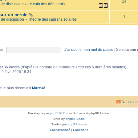
14
e
l
de discussion
»
Le coin des débutants
1
2
i
a
l
i
sur un cercle
l
r
1
é
 de discussion
»
Théorie des cadrans solaires
e
e
s
e :
J’ai oublié mon mot de passe
|
Se souvenir
e et 36 invités (d’après le nombre d’utilisateurs actifs ces 5 dernières minutes)
n. 9 févr. 2026 19:34
 le plus récent est
Marc-M
.
Nous cont
Développé par
phpBB
® Forum Software © phpBB Limited
Style by
phpBB Spain
Traduit par
phpBB-fr.com
Confidentialité
|
Conditions