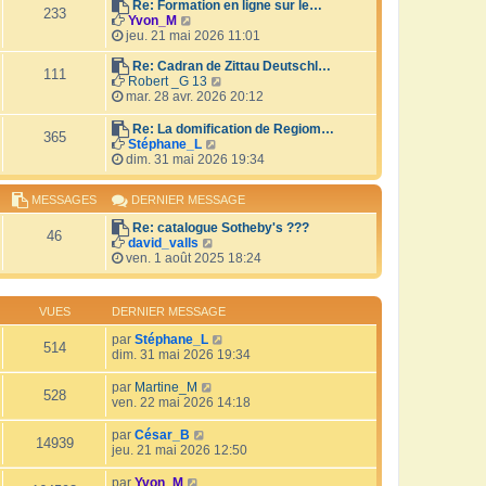
r
Re: Formation en ligne sur le…
i
233
V
l
Yvon_M
e
o
e
jeu. 21 mai 2026 11:01
r
i
d
m
r
e
Re: Cadran de Zittau Deutschl…
e
111
l
r
V
Robert _G 13
s
e
n
o
mar. 28 avr. 2026 20:12
s
d
i
i
a
e
e
r
Re: La domification de Regiom…
g
365
r
r
l
V
Stéphane_L
e
n
m
e
o
dim. 31 mai 2026 19:34
i
e
d
i
e
s
e
r
MESSAGES
DERNIER MESSAGE
r
s
r
l
m
a
n
e
Re: catalogue Sotheby's ???
e
g
i
d
46
V
david_valls
s
e
e
e
o
ven. 1 août 2025 18:24
s
r
r
i
a
m
n
r
g
e
i
l
e
s
e
VUES
DERNIER MESSAGE
e
s
r
d
a
par
Stéphane_L
m
514
e
g
dim. 31 mai 2026 19:34
e
r
e
s
n
s
par
Martine_M
i
528
a
ven. 22 mai 2026 14:18
e
g
r
e
par
César_B
m
14939
jeu. 21 mai 2026 12:50
e
s
par
Yvon_M
s