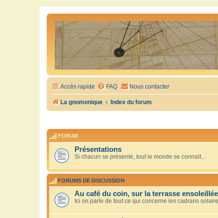
Accès rapide
FAQ
Nous contacter
La gnomonique
Index du forum
FORUM
Présentations
Si chacun se présente, tout le monde se connait...
FORUMS DE DISCUSSION
Au café du coin, sur la terrasse ensoleillée
Ici on parle de tout ce qui concerne les cadrans solair