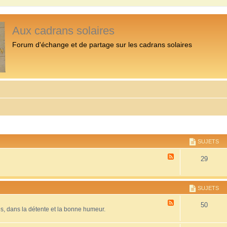
Aux cadrans solaires
Forum d'échange et de partage sur les cadrans solaires
SUJETS
F
29
l
u
x
-
SUJETS
P
r
F
50
é
es, dans la détente et la bonne humeur.
l
s
u
e
x
n