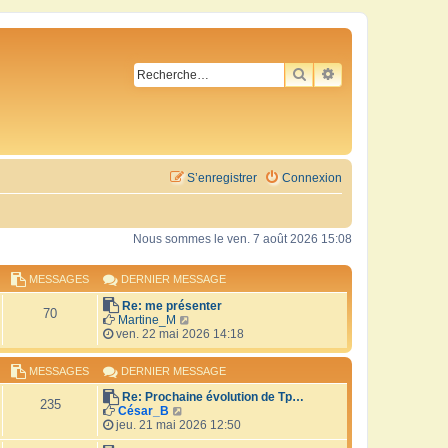
RECHERCHER
RECHERCHE AVA
S’enregistrer
Connexion
Nous sommes le ven. 7 août 2026 15:08
MESSAGES
DERNIER MESSAGE
Re: me présenter
70
V
Martine_M
o
ven. 22 mai 2026 14:18
i
r
MESSAGES
DERNIER MESSAGE
l
e
Re: Prochaine évolution de Tp…
d
235
V
César_B
e
o
jeu. 21 mai 2026 12:50
r
i
n