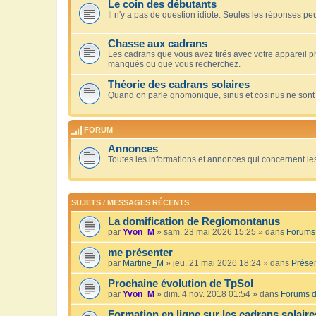
Le coin des débutants
Il n'y a pas de question idiote. Seules les réponses peu
Chasse aux cadrans
Les cadrans que vous avez tirés avec votre appareil 
manqués ou que vous recherchez.
Théorie des cadrans solaires
Quand on parle gnomonique, sinus et cosinus ne sont
FORUM
Annonces
Toutes les informations et annonces qui concernent le
SUJETS / MESSAGES RÉCENTS
La domification de Regiomontanus
par
Yvon_M
» sam. 23 mai 2026 15:25 » dans
Forums 
me présenter
par
Martine_M
» jeu. 21 mai 2026 18:24 » dans
Présen
Prochaine évolution de TpSol
par
Yvon_M
» dim. 4 nov. 2018 01:54 » dans
Forums d
Formation en ligne sur les cadrans solaire