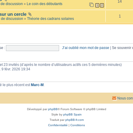
14
e
l
de discussion
»
Le coin des débutants
1
2
i
a
l
i
sur un cercle
l
r
1
é
 de discussion
»
Théorie des cadrans solaires
e
e
s
e :
J’ai oublié mon mot de passe
|
Se souvenir
e et 23 invités (d’après le nombre d’utilisateurs actifs ces 5 dernières minutes)
n. 9 févr. 2026 19:34
 le plus récent est
Marc-M
.
Nous cont
Développé par
phpBB
® Forum Software © phpBB Limited
Style by
phpBB Spain
Traduit par
phpBB-fr.com
Confidentialité
|
Conditions