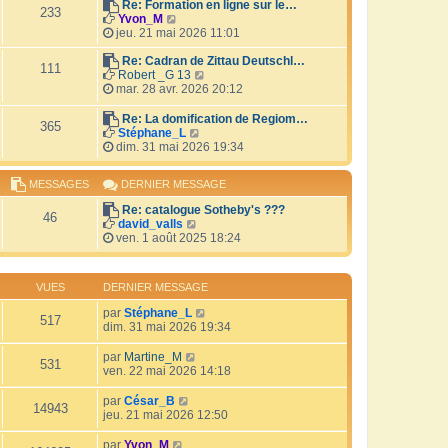
r
Re: Formation en ligne sur le…
i
233
V
l
Yvon_M
e
o
e
jeu. 21 mai 2026 11:01
r
i
d
m
r
e
Re: Cadran de Zittau Deutschl…
e
111
l
r
V
Robert _G 13
s
e
n
o
mar. 28 avr. 2026 20:12
s
d
i
i
a
e
e
r
Re: La domification de Regiom…
g
365
r
r
l
V
Stéphane_L
e
n
m
e
o
dim. 31 mai 2026 19:34
i
e
d
i
e
s
e
r
MESSAGES
DERNIER MESSAGE
r
s
r
l
m
a
n
e
Re: catalogue Sotheby's ???
e
g
i
d
46
V
david_valls
s
e
e
e
o
ven. 1 août 2025 18:24
s
r
r
i
a
m
n
r
g
e
i
l
e
s
e
VUES
DERNIER MESSAGE
e
s
r
d
a
par
Stéphane_L
m
517
e
g
dim. 31 mai 2026 19:34
e
r
e
s
n
s
par
Martine_M
i
531
a
ven. 22 mai 2026 14:18
e
g
r
e
par
César_B
m
14943
jeu. 21 mai 2026 12:50
e
s
par
Yvon_M
s