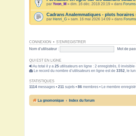
par
Yvon_M
» dim. 16 déc. 2018 20:19 » dans
Forums 
Cadrans Analemmatiques - plots horaires 
par
Henri_G
» sam. 16 mai 2026 14:09 » dans
Forums
CONNEXION
•
S’ENREGISTRER
Nom d’utilisateur :
Mot de pass
QUI EST EN LIGNE
Au total il y a
25
utilisateurs en ligne : 2 enregistrés, 0 invisibl
Le record du nombre d’utilisateurs en ligne est de
3352
, le lu
STATISTIQUES
1114
messages •
211
sujets •
86
membres • Le membre enregistré
La gnomonique
Index du forum