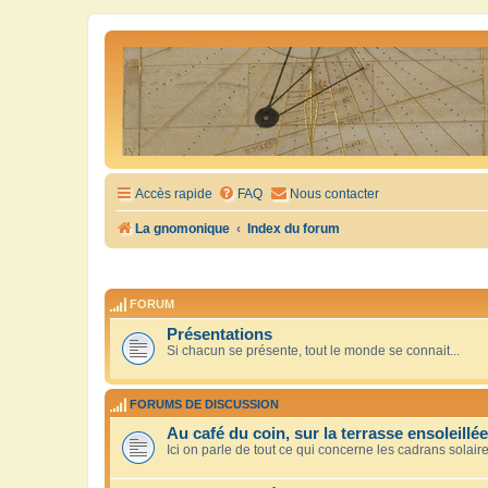
Accès rapide
FAQ
Nous contacter
La gnomonique
Index du forum
FORUM
Présentations
Si chacun se présente, tout le monde se connait...
FORUMS DE DISCUSSION
Au café du coin, sur la terrasse ensoleillée
Ici on parle de tout ce qui concerne les cadrans solair