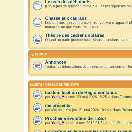
Le coin des débutants
Il n'y a pas de question idiote. Seules les réponses peu
Chasse aux cadrans
Les cadrans que vous avez tirés avec votre appareil 
manqués ou que vous recherchez.
Théorie des cadrans solaires
Quand on parle gnomonique, sinus et cosinus ne sont
FORUM
Annonces
Toutes les informations et annonces qui concernent le
SUJETS / MESSAGES RÉCENTS
La domification de Regiomontanus
par
Yvon_M
» sam. 23 mai 2026 15:25 » dans
Forums 
me présenter
par
Martine_M
» jeu. 21 mai 2026 18:24 » dans
Présen
Prochaine évolution de TpSol
par
Yvon_M
» dim. 4 nov. 2018 01:54 » dans
Forums d
Formation en ligne sur les cadrans solaire