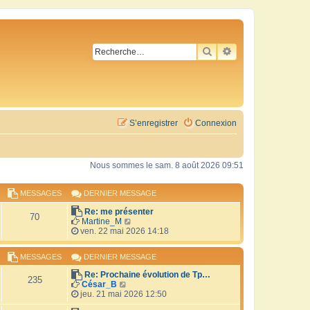
RECHERCHER
RECHERCHE AVA
S’enregistrer
Connexion
Nous sommes le sam. 8 août 2026 09:51
MESSAGES
DERNIER MESSAGE
Re: me présenter
70
V
Martine_M
o
ven. 22 mai 2026 14:18
i
r
MESSAGES
DERNIER MESSAGE
l
e
Re: Prochaine évolution de Tp…
d
235
V
César_B
e
o
jeu. 21 mai 2026 12:50
r
i
n