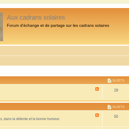
Aux cadrans solaires
Forum d'échange et de partage sur les cadrans solaires
SUJETS
F
29
l
u
x
-
SUJETS
P
r
F
50
é
es, dans la détente et la bonne humeur.
l
s
u
e
x
n