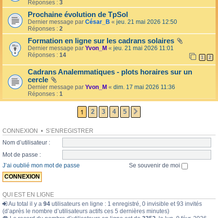
l
Réponses :
3
o
l
l
Prochaine évolution de TpSol
é
a
Dernier message par
César_B
«
jeu. 21 mai 2026 12:50
e
i
Réponses :
2
r
e
Formation en ligne sur les cadrans solaires
s
Dernier message par
Yvon_M
«
jeu. 21 mai 2026 11:01
Réponses :
14
1
2
Cadrans Analemmatiques - plots horaires sur un
cercle
Dernier message par
Yvon_M
«
dim. 17 mai 2026 11:36
Réponses :
1
1
2
3
4
5
SUIVANTE
CONNEXION
•
S’ENREGISTRER
Nom d’utilisateur :
Mot de passe :
J’ai oublié mon mot de passe
Se souvenir de moi
QUI EST EN LIGNE
Au total il y a
94
utilisateurs en ligne : 1 enregistré, 0 invisible et 93 invités
(d’après le nombre d’utilisateurs actifs ces 5 dernières minutes)