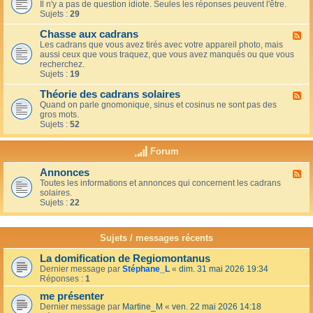
u
t
Il n'y a pas de question idiote. Seules les réponses peuvent l'être.
l
c
i
Sujets :
29
u
a
o
x
f
n
Chasse aux cadrans
-
F
é
s
L
Les cadrans que vous avez tirés avec votre appareil photo, mais
l
d
e
aussi ceux que vous traquez, que vous avez manqués ou que vous
u
u
c
recherchez.
x
c
o
Sujets :
19
-
o
i
C
i
n
Théorie des cadrans solaires
h
F
n
d
a
Quand on parle gnomonique, sinus et cosinus ne sont pas des
l
,
e
s
gros mots.
u
s
s
s
Sujets :
52
x
u
d
e
-
r
é
a
T
l
Forum
b
u
h
a
u
x
é
t
t
Annonces
c
F
o
e
a
a
Toutes les informations et annonces qui concernent les cadrans
l
r
r
n
d
solaires.
u
i
r
t
r
Sujets :
22
x
e
a
s
a
-
d
s
n
A
e
s
s
n
s
Sujets / messages récents
e
n
c
e
o
a
n
La domification de Regiomontanus
n
d
s
Dernier message par
Stéphane_L
«
dim. 31 mai 2026 19:34
c
r
o
Réponses :
1
e
a
l
s
n
me présenter
e
s
i
Dernier message par
Martine_M
«
ven. 22 mai 2026 14:18
s