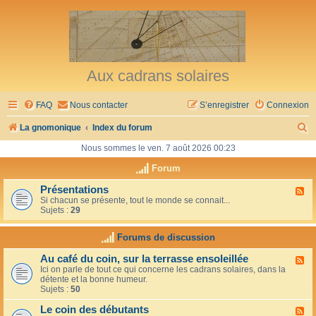
Aux cadrans solaires
FAQ
Nous contacter
S’enregistrer
Connexion
R
La gnomonique
Index du forum
e
Nous sommes le ven. 7 août 2026 00:23
c
Forum
h
Présentations
F
Si chacun se présente, tout le monde se connait...
l
e
Sujets :
29
u
r
x
-
Forums de discussion
c
P
r
h
Au café du coin, sur la terrasse ensoleillée
F
é
Ici on parle de tout ce qui concerne les cadrans solaires, dans la
l
s
e
détente et la bonne humeur.
u
e
Sujets :
50
x
n
r
-
t
Le coin des débutants
A
a
F