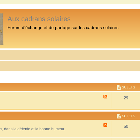
Aux cadrans solaires
Forum d'échange et de partage sur les cadrans solaires
SUJETS
F
29
l
u
x
-
SUJETS
P
r
F
50
é
es, dans la détente et la bonne humeur.
l
s
u
e
x
n