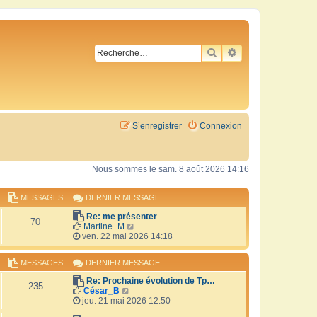
RECHERCHER
RECHERCHE AVA
S’enregistrer
Connexion
Nous sommes le sam. 8 août 2026 14:16
MESSAGES
DERNIER MESSAGE
Re: me présenter
70
V
Martine_M
o
ven. 22 mai 2026 14:18
i
r
MESSAGES
DERNIER MESSAGE
l
e
Re: Prochaine évolution de Tp…
d
235
V
César_B
e
o
jeu. 21 mai 2026 12:50
r
i
n