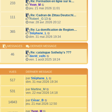
r
Re: Formation en ligne sur le…
i
233
V
l
Yvon_M
e
o
e
jeu. 21 mai 2026 11:01
r
i
d
m
r
e
Re: Cadran de Zittau Deutschl…
e
111
l
r
V
Robert _G 13
s
e
n
o
mar. 28 avr. 2026 20:12
s
d
i
i
a
e
e
r
Re: La domification de Regiom…
g
365
r
r
l
V
Stéphane_L
e
n
m
e
o
dim. 31 mai 2026 19:34
i
e
d
i
e
s
e
r
MESSAGES
DERNIER MESSAGE
r
s
r
l
m
a
n
e
Re: catalogue Sotheby's ???
e
g
i
d
46
V
david_valls
s
e
e
e
o
ven. 1 août 2025 18:24
s
r
r
i
a
m
n
r
g
e
i
l
e
s
e
VUES
DERNIER MESSAGE
e
s
r
d
a
par
Stéphane_L
m
517
e
g
dim. 31 mai 2026 19:34
e
r
e
s
n
s
par
Martine_M
i
531
a
ven. 22 mai 2026 14:18
e
g
r
e
par
César_B
m
14943
jeu. 21 mai 2026 12:50
e
s
par
Yvon_M
s