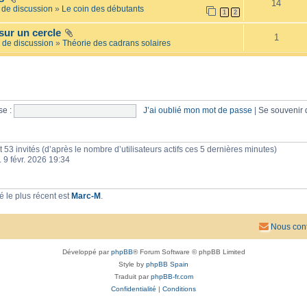
14
e
l
de discussion
»
Le coin des débutants
1
2
i
a
l
i
sur un cercle
l
r
1
é
 de discussion
»
Théorie des cadrans solaires
e
e
s
e :
J’ai oublié mon mot de passe
|
Se souvenir
 et 53 invités (d’après le nombre d’utilisateurs actifs ces 5 dernières minutes)
n. 9 févr. 2026 19:34
 le plus récent est
Marc-M
.
Nous cont
Développé par
phpBB
® Forum Software © phpBB Limited
Style by
phpBB Spain
Traduit par
phpBB-fr.com
Confidentialité
|
Conditions