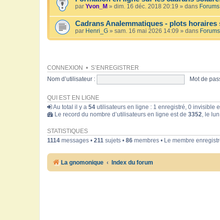
par
Yvon_M
» dim. 16 déc. 2018 20:19 » dans
Forums 
Cadrans Analemmatiques - plots horaires 
par
Henri_G
» sam. 16 mai 2026 14:09 » dans
Forums
CONNEXION
•
S’ENREGISTRER
Nom d’utilisateur :
Mot de pass
QUI EST EN LIGNE
Au total il y a
54
utilisateurs en ligne : 1 enregistré, 0 invisible
Le record du nombre d’utilisateurs en ligne est de
3352
, le lu
STATISTIQUES
1114
messages •
211
sujets •
86
membres • Le membre enregistré
La gnomonique
Index du forum