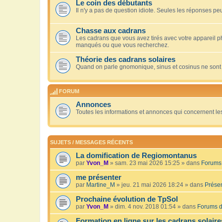
Le coin des débutants
Il n'y a pas de question idiote. Seules les réponses peu
Chasse aux cadrans
Les cadrans que vous avez tirés avec votre appareil 
manqués ou que vous recherchez.
Théorie des cadrans solaires
Quand on parle gnomonique, sinus et cosinus ne sont
FORUM
Annonces
Toutes les informations et annonces qui concernent le
SUJETS / MESSAGES RÉCENTS
La domification de Regiomontanus
par
Yvon_M
» sam. 23 mai 2026 15:25 » dans
Forums 
me présenter
par
Martine_M
» jeu. 21 mai 2026 18:24 » dans
Présen
Prochaine évolution de TpSol
par
Yvon_M
» dim. 4 nov. 2018 01:54 » dans
Forums d
Formation en ligne sur les cadrans solaire