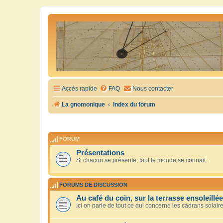
Accès rapide
FAQ
Nous contacter
La gnomonique
Index du forum
FORUM
Présentations
Si chacun se présente, tout le monde se connait...
FORUMS DE DISCUSSION
Au café du coin, sur la terrasse ensoleillée
Ici on parle de tout ce qui concerne les cadrans solair