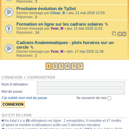
l
Réponses :
3
o
l
l
Prochaine évolution de TpSol
é
a
Dernier message par
César_B
«
jeu. 21 mai 2026 12:50
e
i
Réponses :
2
r
e
Formation en ligne sur les cadrans solaires
s
Dernier message par
Yvon_M
«
jeu. 21 mai 2026 11:01
Réponses :
14
1
2
Cadrans Analemmatiques - plots horaires sur un
cercle
Dernier message par
Yvon_M
«
dim. 17 mai 2026 11:36
Réponses :
1
1
2
3
4
5
SUIVANTE
CONNEXION
•
S’ENREGISTRER
Nom d’utilisateur :
Mot de passe :
J’ai oublié mon mot de passe
Se souvenir de moi
QUI EST EN LIGNE
Au total il y a
49
utilisateurs en ligne : 2 enregistrés, 0 invisible et 47 invités
(d’après le nombre d’utilisateurs actifs ces 5 dernières minutes)