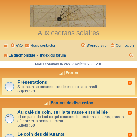
Aux cadrans solaires
FAQ
Nous contacter
S’enregistrer
Connexion
R
La gnomonique
Index du forum
e
Nous sommes le ven. 7 août 2026 15:06
c
Forum
h
Présentations
F
Si chacun se présente, tout le monde se connait...
l
e
Sujets :
29
u
r
x
-
Forums de discussion
c
P
r
h
Au café du coin, sur la terrasse ensoleillée
F
é
Ici on parle de tout ce qui concerne les cadrans solaires, dans la
l
s
e
détente et la bonne humeur.
u
e
Sujets :
50
x
n
r
-
t
Le coin des débutants
A
a
F