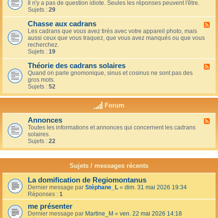
u
t
Il n'y a pas de question idiote. Seules les réponses peuvent l'être.
l
c
i
Sujets :
29
u
a
o
x
f
n
Chasse aux cadrans
-
F
é
s
L
Les cadrans que vous avez tirés avec votre appareil photo, mais
l
d
e
aussi ceux que vous traquez, que vous avez manqués ou que vous
u
u
c
recherchez.
x
c
o
Sujets :
19
-
o
i
C
i
n
Théorie des cadrans solaires
h
F
n
d
a
Quand on parle gnomonique, sinus et cosinus ne sont pas des
l
,
e
s
gros mots.
u
s
s
s
Sujets :
52
x
u
d
e
-
r
é
a
T
l
Forum
b
u
h
a
u
x
é
t
t
Annonces
c
F
o
e
a
a
Toutes les informations et annonces qui concernent les cadrans
l
r
r
n
d
solaires.
u
i
r
t
r
Sujets :
22
x
e
a
s
a
-
d
s
n
A
e
s
s
n
s
Sujets / messages récents
e
n
c
e
o
a
n
La domification de Regiomontanus
n
d
s
Dernier message par
Stéphane_L
«
dim. 31 mai 2026 19:34
c
r
o
Réponses :
1
e
a
l
s
n
me présenter
e
s
i
Dernier message par
Martine_M
«
ven. 22 mai 2026 14:18
s