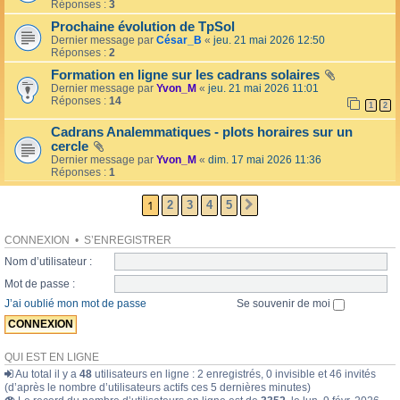
l
Réponses :
3
o
l
l
Prochaine évolution de TpSol
é
a
Dernier message par
César_B
«
jeu. 21 mai 2026 12:50
e
i
Réponses :
2
r
e
Formation en ligne sur les cadrans solaires
s
Dernier message par
Yvon_M
«
jeu. 21 mai 2026 11:01
Réponses :
14
1
2
Cadrans Analemmatiques - plots horaires sur un
cercle
Dernier message par
Yvon_M
«
dim. 17 mai 2026 11:36
Réponses :
1
1
2
3
4
5
SUIVANTE
CONNEXION
•
S’ENREGISTRER
Nom d’utilisateur :
Mot de passe :
J’ai oublié mon mot de passe
Se souvenir de moi
QUI EST EN LIGNE
Au total il y a
48
utilisateurs en ligne : 2 enregistrés, 0 invisible et 46 invités
(d’après le nombre d’utilisateurs actifs ces 5 dernières minutes)