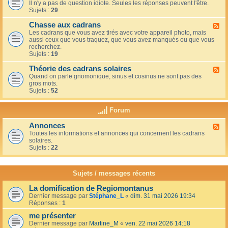
u
t
Il n'y a pas de question idiote. Seules les réponses peuvent l'être.
l
c
i
Sujets :
29
u
a
o
x
f
n
Chasse aux cadrans
-
F
é
s
L
Les cadrans que vous avez tirés avec votre appareil photo, mais
l
d
e
aussi ceux que vous traquez, que vous avez manqués ou que vous
u
u
c
recherchez.
x
c
o
Sujets :
19
-
o
i
C
i
n
Théorie des cadrans solaires
h
F
n
d
a
Quand on parle gnomonique, sinus et cosinus ne sont pas des
l
,
e
s
gros mots.
u
s
s
s
Sujets :
52
x
u
d
e
-
r
é
a
T
l
Forum
b
u
h
a
u
x
é
t
t
Annonces
c
F
o
e
a
a
Toutes les informations et annonces qui concernent les cadrans
l
r
r
n
d
solaires.
u
i
r
t
r
Sujets :
22
x
e
a
s
a
-
d
s
n
A
e
s
s
n
s
Sujets / messages récents
e
n
c
e
o
a
n
La domification de Regiomontanus
n
d
s
Dernier message par
Stéphane_L
«
dim. 31 mai 2026 19:34
c
r
o
Réponses :
1
e
a
l
s
n
me présenter
e
s
i
Dernier message par
Martine_M
«
ven. 22 mai 2026 14:18
s