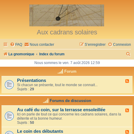
Aux cadrans solaires
FAQ
Nous contacter
S’enregistrer
Connexion
R
La gnomonique
Index du forum
e
Nous sommes le ven. 7 août 2026 12:59
c
Forum
h
Présentations
F
Si chacun se présente, tout le monde se connait...
l
e
Sujets :
29
u
r
x
-
Forums de discussion
c
P
r
h
Au café du coin, sur la terrasse ensoleillée
F
é
Ici on parle de tout ce qui concerne les cadrans solaires, dans la
l
s
e
détente et la bonne humeur.
u
e
Sujets :
50
x
n
r
-
t
Le coin des débutants
A
a
F