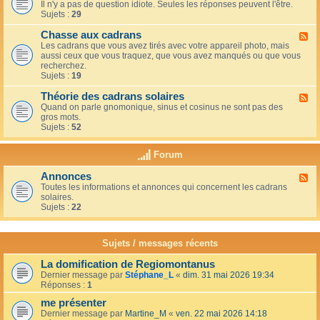
u
t
Il n'y a pas de question idiote. Seules les réponses peuvent l'être.
l
c
i
Sujets :
29
u
a
o
x
f
n
Chasse aux cadrans
-
F
é
s
L
Les cadrans que vous avez tirés avec votre appareil photo, mais
l
d
e
aussi ceux que vous traquez, que vous avez manqués ou que vous
u
u
c
recherchez.
x
c
o
Sujets :
19
-
o
i
C
i
n
Théorie des cadrans solaires
h
F
n
d
a
Quand on parle gnomonique, sinus et cosinus ne sont pas des
l
,
e
s
gros mots.
u
s
s
s
Sujets :
52
x
u
d
e
-
r
é
a
T
l
Forum
b
u
h
a
u
x
é
t
t
Annonces
c
F
o
e
a
a
Toutes les informations et annonces qui concernent les cadrans
l
r
r
n
d
solaires.
u
i
r
t
r
Sujets :
22
x
e
a
s
a
-
d
s
n
A
e
s
s
n
s
Sujets / messages récents
e
n
c
e
o
a
n
La domification de Regiomontanus
n
d
s
Dernier message par
Stéphane_L
«
dim. 31 mai 2026 19:34
c
r
o
Réponses :
1
e
a
l
s
n
me présenter
e
s
i
Dernier message par
Martine_M
«
ven. 22 mai 2026 14:18
s