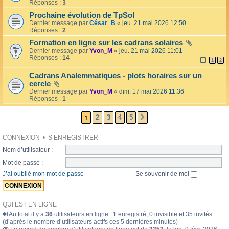
l
Réponses :
3
o
l
l
Prochaine évolution de TpSol
é
a
Dernier message par
César_B
«
jeu. 21 mai 2026 12:50
e
i
Réponses :
2
r
e
Formation en ligne sur les cadrans solaires
s
Dernier message par
Yvon_M
«
jeu. 21 mai 2026 11:01
Réponses :
14
1
2
Cadrans Analemmatiques - plots horaires sur un
cercle
Dernier message par
Yvon_M
«
dim. 17 mai 2026 11:36
Réponses :
1
1
2
3
4
5
SUIVANTE
CONNEXION
•
S’ENREGISTRER
Nom d’utilisateur :
Mot de passe :
J’ai oublié mon mot de passe
Se souvenir de moi
QUI EST EN LIGNE
Au total il y a
36
utilisateurs en ligne : 1 enregistré, 0 invisible et 35 invités
(d’après le nombre d’utilisateurs actifs ces 5 dernières minutes)