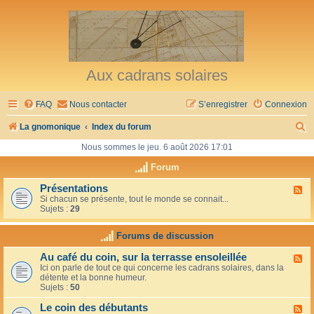
Aux cadrans solaires
FAQ
Nous contacter
S’enregistrer
Connexion
R
La gnomonique
Index du forum
e
Nous sommes le jeu. 6 août 2026 17:01
c
Forum
h
Présentations
F
Si chacun se présente, tout le monde se connait...
l
e
Sujets :
29
u
r
x
-
Forums de discussion
c
P
r
h
Au café du coin, sur la terrasse ensoleillée
F
é
Ici on parle de tout ce qui concerne les cadrans solaires, dans la
l
s
e
détente et la bonne humeur.
u
e
Sujets :
50
x
n
r
-
t
Le coin des débutants
A
a
F