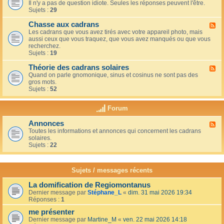
u
t
Il n'y a pas de question idiote. Seules les réponses peuvent l'être.
l
c
i
Sujets :
29
u
a
o
x
f
n
Chasse aux cadrans
-
F
é
s
L
Les cadrans que vous avez tirés avec votre appareil photo, mais
l
d
e
aussi ceux que vous traquez, que vous avez manqués ou que vous
u
u
c
recherchez.
x
c
o
Sujets :
19
-
o
i
C
i
n
Théorie des cadrans solaires
h
F
n
d
a
Quand on parle gnomonique, sinus et cosinus ne sont pas des
l
,
e
s
gros mots.
u
s
s
s
Sujets :
52
x
u
d
e
-
r
é
a
T
l
Forum
b
u
h
a
u
x
é
t
t
Annonces
c
F
o
e
a
a
Toutes les informations et annonces qui concernent les cadrans
l
r
r
n
d
solaires.
u
i
r
t
r
Sujets :
22
x
e
a
s
a
-
d
s
n
A
e
s
s
n
s
Sujets / messages récents
e
n
c
e
o
a
n
La domification de Regiomontanus
n
d
s
Dernier message par
Stéphane_L
«
dim. 31 mai 2026 19:34
c
r
o
Réponses :
1
e
a
l
s
n
me présenter
e
s
i
Dernier message par
Martine_M
«
ven. 22 mai 2026 14:18
s