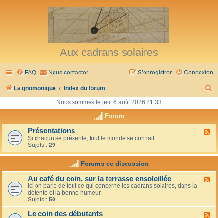
Aux cadrans solaires
FAQ
Nous contacter
S’enregistrer
Connexion
R
La gnomonique
Index du forum
e
Nous sommes le jeu. 6 août 2026 21:33
c
Forum
h
Présentations
F
Si chacun se présente, tout le monde se connait...
l
e
Sujets :
29
u
r
x
-
Forums de discussion
c
P
r
h
Au café du coin, sur la terrasse ensoleillée
F
é
Ici on parle de tout ce qui concerne les cadrans solaires, dans la
l
s
e
détente et la bonne humeur.
u
e
Sujets :
50
x
n
r
-
t
Le coin des débutants
A
a
F