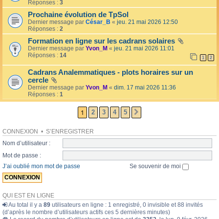
l
Réponses :
3
o
l
l
Prochaine évolution de TpSol
é
a
Dernier message par
César_B
«
jeu. 21 mai 2026 12:50
e
i
Réponses :
2
r
e
Formation en ligne sur les cadrans solaires
s
Dernier message par
Yvon_M
«
jeu. 21 mai 2026 11:01
Réponses :
14
1
2
Cadrans Analemmatiques - plots horaires sur un
cercle
Dernier message par
Yvon_M
«
dim. 17 mai 2026 11:36
Réponses :
1
1
2
3
4
5
SUIVANTE
CONNEXION
•
S’ENREGISTRER
Nom d’utilisateur :
Mot de passe :
J’ai oublié mon mot de passe
Se souvenir de moi
QUI EST EN LIGNE
Au total il y a
89
utilisateurs en ligne : 1 enregistré, 0 invisible et 88 invités
(d’après le nombre d’utilisateurs actifs ces 5 dernières minutes)