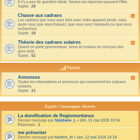
u
t
Il n'y a pas de question idiote. Seules les réponses peuvent l'être.
l
c
i
Sujets :
29
u
a
o
x
f
n
Chasse aux cadrans
-
F
é
s
L
Les cadrans que vous avez tirés avec votre appareil photo, mais
l
d
e
aussi ceux que vous traquez, que vous avez manqués ou que vous
u
u
c
recherchez.
x
c
o
Sujets :
19
-
o
i
C
i
n
Théorie des cadrans solaires
h
F
n
d
a
Quand on parle gnomonique, sinus et cosinus ne sont pas des
l
,
e
s
gros mots.
u
s
s
s
Sujets :
52
x
u
d
e
-
r
é
a
T
l
Forum
b
u
h
a
u
x
é
t
t
Annonces
c
F
o
e
a
a
Toutes les informations et annonces qui concernent les cadrans
l
r
r
n
d
solaires.
u
i
r
t
r
Sujets :
22
x
e
a
s
a
-
d
s
n
A
e
s
s
n
s
Sujets / messages récents
e
n
c
e
o
a
n
La domification de Regiomontanus
n
d
s
Dernier message par
Stéphane_L
«
dim. 31 mai 2026 19:34
c
r
o
Réponses :
1
e
a
l
s
n
me présenter
e
s
i
Dernier message par
Martine_M
«
ven. 22 mai 2026 14:18
s