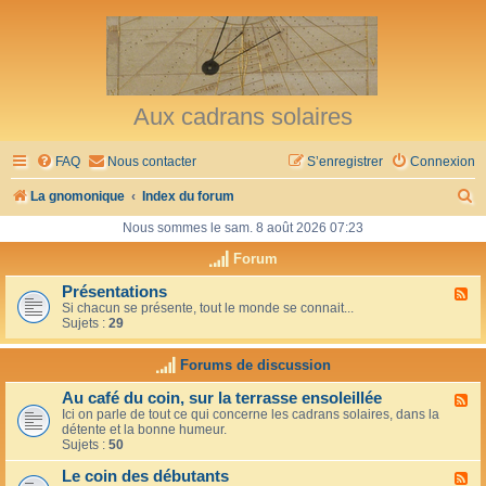
Aux cadrans solaires
FAQ
Nous contacter
S’enregistrer
Connexion
R
La gnomonique
Index du forum
e
Nous sommes le sam. 8 août 2026 07:23
c
Forum
h
Présentations
F
Si chacun se présente, tout le monde se connait...
l
e
Sujets :
29
u
r
x
-
Forums de discussion
c
P
r
h
Au café du coin, sur la terrasse ensoleillée
F
é
Ici on parle de tout ce qui concerne les cadrans solaires, dans la
l
s
e
détente et la bonne humeur.
u
e
Sujets :
50
x
n
r
-
t
Le coin des débutants
A
a
F