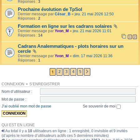
l
Réponses :
3
o
l
l
Prochaine évolution de TpSol
é
a
Dernier message par
César_B
«
jeu. 21 mai 2026 12:50
e
i
Réponses :
2
r
e
Formation en ligne sur les cadrans solaires
s
Dernier message par
Yvon_M
«
jeu. 21 mai 2026 11:01
Réponses :
14
1
2
Cadrans Analemmatiques - plots horaires sur un
cercle
Dernier message par
Yvon_M
«
dim. 17 mai 2026 11:36
Réponses :
1
1
2
3
4
5
SUIVANTE
CONNEXION
•
S’ENREGISTRER
Nom d’utilisateur :
Mot de passe :
J’ai oublié mon mot de passe
Se souvenir de moi
QUI EST EN LIGNE
Au total il y a
10
utilisateurs en ligne : 1 enregistré, 0 invisible et 9 invités
(d’après le nombre d’utilisateurs actifs ces 5 dernières minutes)