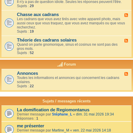
u
t
Il n'y a pas de question idiote. Seules les réponses peuvent l'être.
l
c
i
Sujets :
29
u
a
o
x
f
n
Chasse aux cadrans
-
F
é
s
L
Les cadrans que vous avez tirés avec votre appareil photo, mais
l
d
e
aussi ceux que vous traquez, que vous avez manqués ou que vous
u
u
c
recherchez.
x
c
o
Sujets :
19
-
o
i
C
i
n
Théorie des cadrans solaires
h
F
n
d
a
Quand on parle gnomonique, sinus et cosinus ne sont pas des
l
,
e
s
gros mots.
u
s
s
s
Sujets :
52
x
u
d
e
-
r
é
a
T
l
Forum
b
u
h
a
u
x
é
t
t
Annonces
c
F
o
e
a
a
Toutes les informations et annonces qui concernent les cadrans
l
r
r
n
d
solaires.
u
i
r
t
r
Sujets :
22
x
e
a
s
a
-
d
s
n
A
e
s
s
n
s
Sujets / messages récents
e
n
c
e
o
a
n
La domification de Regiomontanus
n
d
s
Dernier message par
Stéphane_L
«
dim. 31 mai 2026 19:34
c
r
o
Réponses :
1
e
a
l
s
n
me présenter
e
s
i
Dernier message par
Martine_M
«
ven. 22 mai 2026 14:18
s