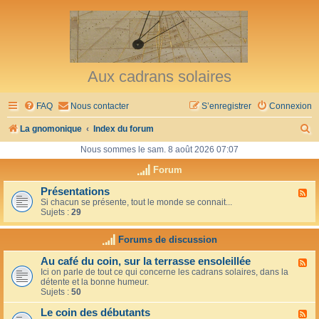
Aux cadrans solaires
FAQ
Nous contacter
S’enregistrer
Connexion
R
La gnomonique
Index du forum
e
Nous sommes le sam. 8 août 2026 07:07
c
Forum
h
Présentations
F
Si chacun se présente, tout le monde se connait...
l
e
Sujets :
29
u
r
x
-
Forums de discussion
c
P
r
h
Au café du coin, sur la terrasse ensoleillée
F
é
Ici on parle de tout ce qui concerne les cadrans solaires, dans la
l
s
e
détente et la bonne humeur.
u
e
Sujets :
50
x
n
r
-
t
Le coin des débutants
A
a
F