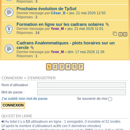
l
Réponses :
3
o
l
l
Prochaine évolution de TpSol
é
a
Dernier message par
César_B
«
jeu. 21 mai 2026 12:50
e
i
Réponses :
2
r
e
Formation en ligne sur les cadrans solaires
s
Dernier message par
Yvon_M
«
jeu. 21 mai 2026 11:01
Réponses :
14
1
2
Cadrans Analemmatiques - plots horaires sur un
cercle
Dernier message par
Yvon_M
«
dim. 17 mai 2026 11:36
Réponses :
1
1
2
3
4
5
SUIVANTE
CONNEXION
•
S’ENREGISTRER
Nom d’utilisateur :
Mot de passe :
J’ai oublié mon mot de passe
Se souvenir de moi
QUI EST EN LIGNE
Au total il y a
53
utilisateurs en ligne : 1 enregistré, 0 invisible et 52 invités
(d’après le nombre d’utilisateurs actifs ces 5 dernières minutes)