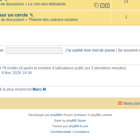
14
e
l
de discussion
»
Le coin des débutants
1
2
i
a
l
i
sur un cercle
l
r
1
é
 de discussion
»
Théorie des cadrans solaires
e
e
s
e :
J’ai oublié mon mot de passe
|
Se souvenir
 et 79 invités (d’après le nombre d’utilisateurs actifs ces 5 dernières minutes)
n. 9 févr. 2026 19:34
 le plus récent est
Marc-M
.
Nous cont
Développé par
phpBB
® Forum Software © phpBB Limited
Style by
phpBB Spain
Traduit par
phpBB-fr.com
Confidentialité
|
Conditions