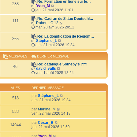
r
Re: Formation en ligne sur le…
i
233
V
l
Yvon_M
e
o
e
jeu. 21 mai 2026 11:01
r
i
d
m
r
e
Re: Cadran de Zittau Deutschl…
e
111
l
r
V
Robert _G 13
s
e
n
o
mar. 28 avr. 2026 20:12
s
d
i
i
a
e
e
r
Re: La domification de Regiom…
g
365
r
r
l
V
Stéphane_L
e
n
m
e
o
dim. 31 mai 2026 19:34
i
e
d
i
e
s
e
r
MESSAGES
DERNIER MESSAGE
r
s
r
l
m
a
n
e
Re: catalogue Sotheby's ???
e
g
i
d
46
V
david_valls
s
e
e
e
o
ven. 1 août 2025 18:24
s
r
r
i
a
m
n
r
g
e
i
l
e
s
e
VUES
DERNIER MESSAGE
e
s
r
d
a
par
Stéphane_L
m
518
e
g
dim. 31 mai 2026 19:34
e
r
e
s
n
s
par
Martine_M
i
533
a
ven. 22 mai 2026 14:18
e
g
r
e
par
César_B
m
14944
jeu. 21 mai 2026 12:50
e
s
par
Yvon_M
s