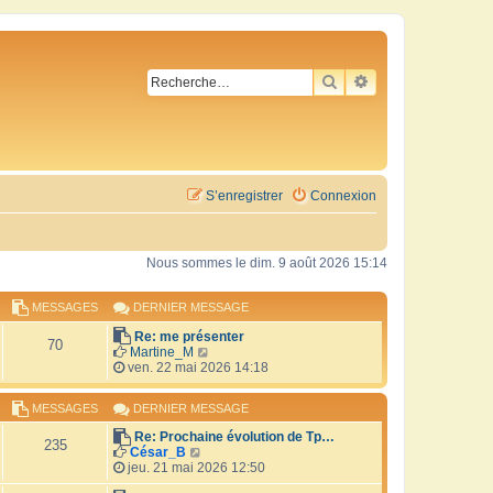
RECHERCHER
RECHERCHE AVA
S’enregistrer
Connexion
Nous sommes le dim. 9 août 2026 15:14
MESSAGES
DERNIER MESSAGE
Re: me présenter
70
V
Martine_M
o
ven. 22 mai 2026 14:18
i
r
MESSAGES
DERNIER MESSAGE
l
e
Re: Prochaine évolution de Tp…
d
235
V
César_B
e
o
jeu. 21 mai 2026 12:50
r
i
n