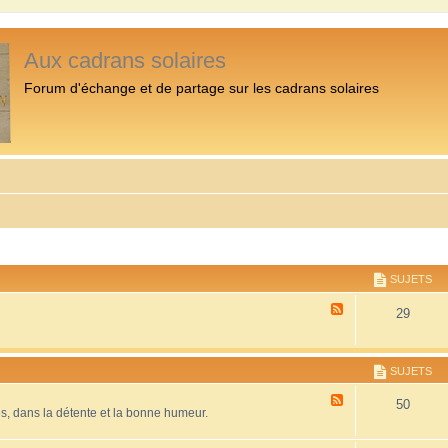
Aux cadrans solaires
Forum d'échange et de partage sur les cadrans solaires
SUJETS
F
29
l
u
x
-
SUJETS
P
r
F
50
é
es, dans la détente et la bonne humeur.
l
s
u
e
x
n