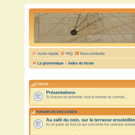
Accès rapide
FAQ
Nous contacter
La gnomonique
Index du forum
FORUM
Présentations
Si chacun se présente, tout le monde se connait...
FORUMS DE DISCUSSION
Au café du coin, sur la terrasse ensoleillée
Ici on parle de tout ce qui concerne les cadrans solair