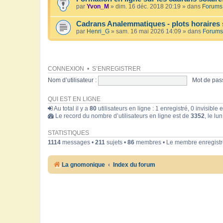
par
Yvon_M
» dim. 16 déc. 2018 20:19 » dans
Forums 
Cadrans Analemmatiques - plots horaires 
par
Henri_G
» sam. 16 mai 2026 14:09 » dans
Forums
CONNEXION
•
S’ENREGISTRER
Nom d’utilisateur :
Mot de pass
QUI EST EN LIGNE
Au total il y a
80
utilisateurs en ligne : 1 enregistré, 0 invisible
Le record du nombre d’utilisateurs en ligne est de
3352
, le lu
STATISTIQUES
1114
messages •
211
sujets •
86
membres • Le membre enregistré
La gnomonique
Index du forum