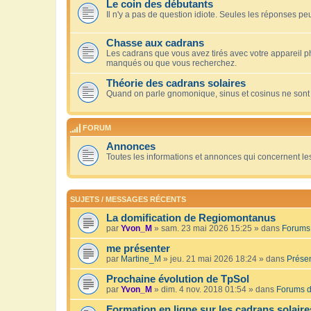
Le coin des débutants
Il n'y a pas de question idiote. Seules les réponses peu
Chasse aux cadrans
Les cadrans que vous avez tirés avec votre appareil 
manqués ou que vous recherchez.
Théorie des cadrans solaires
Quand on parle gnomonique, sinus et cosinus ne sont
FORUM
Annonces
Toutes les informations et annonces qui concernent le
SUJETS / MESSAGES RÉCENTS
La domification de Regiomontanus
par
Yvon_M
» sam. 23 mai 2026 15:25 » dans
Forums 
me présenter
par
Martine_M
» jeu. 21 mai 2026 18:24 » dans
Présen
Prochaine évolution de TpSol
par
Yvon_M
» dim. 4 nov. 2018 01:54 » dans
Forums d
Formation en ligne sur les cadrans solaire