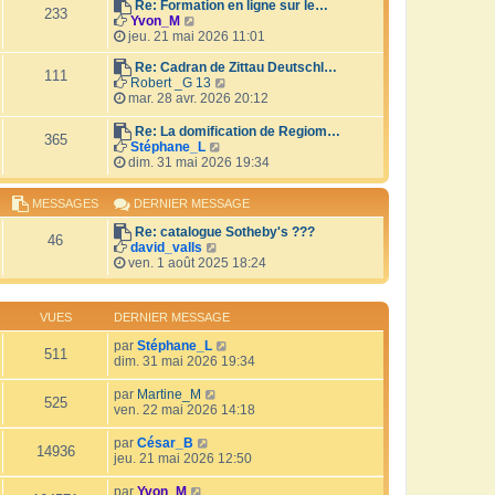
r
Re: Formation en ligne sur le…
i
233
V
l
Yvon_M
e
o
e
jeu. 21 mai 2026 11:01
r
i
d
m
r
e
Re: Cadran de Zittau Deutschl…
e
111
l
r
V
Robert _G 13
s
e
n
o
mar. 28 avr. 2026 20:12
s
d
i
i
a
e
e
r
Re: La domification de Regiom…
g
365
r
r
l
V
Stéphane_L
e
n
m
e
o
dim. 31 mai 2026 19:34
i
e
d
i
e
s
e
r
MESSAGES
DERNIER MESSAGE
r
s
r
l
m
a
n
e
Re: catalogue Sotheby's ???
e
g
i
d
46
V
david_valls
s
e
e
e
o
ven. 1 août 2025 18:24
s
r
r
i
a
m
n
r
g
e
i
l
e
s
e
VUES
DERNIER MESSAGE
e
s
r
d
a
par
Stéphane_L
m
511
e
g
dim. 31 mai 2026 19:34
e
r
e
s
n
s
par
Martine_M
i
525
a
ven. 22 mai 2026 14:18
e
g
r
e
par
César_B
m
14936
jeu. 21 mai 2026 12:50
e
s
par
Yvon_M
s