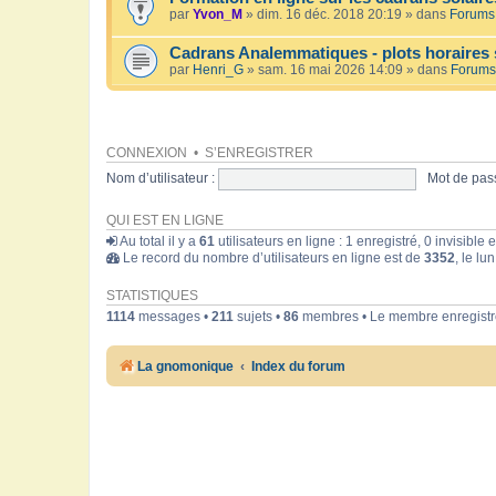
par
Yvon_M
» dim. 16 déc. 2018 20:19 » dans
Forums 
Cadrans Analemmatiques - plots horaires 
par
Henri_G
» sam. 16 mai 2026 14:09 » dans
Forums
CONNEXION
•
S’ENREGISTRER
Nom d’utilisateur :
Mot de pass
QUI EST EN LIGNE
Au total il y a
61
utilisateurs en ligne : 1 enregistré, 0 invisible
Le record du nombre d’utilisateurs en ligne est de
3352
, le lu
STATISTIQUES
1114
messages •
211
sujets •
86
membres • Le membre enregistré
La gnomonique
Index du forum