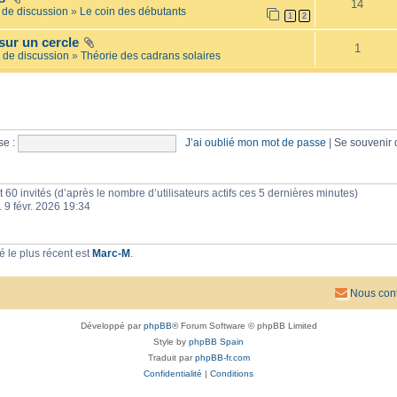
14
e
l
de discussion
»
Le coin des débutants
1
2
i
a
l
i
sur un cercle
l
r
1
é
 de discussion
»
Théorie des cadrans solaires
e
e
s
e :
J’ai oublié mon mot de passe
|
Se souvenir
 et 60 invités (d’après le nombre d’utilisateurs actifs ces 5 dernières minutes)
n. 9 févr. 2026 19:34
 le plus récent est
Marc-M
.
Nous cont
Développé par
phpBB
® Forum Software © phpBB Limited
Style by
phpBB Spain
Traduit par
phpBB-fr.com
Confidentialité
|
Conditions