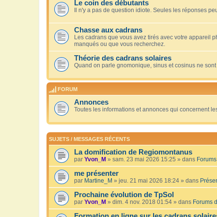
Le coin des débutants
Il n'y a pas de question idiote. Seules les réponses peu
Chasse aux cadrans
Les cadrans que vous avez tirés avec votre appareil 
manqués ou que vous recherchez.
Théorie des cadrans solaires
Quand on parle gnomonique, sinus et cosinus ne sont
FORUM
Annonces
Toutes les informations et annonces qui concernent le
SUJETS / MESSAGES RÉCENTS
La domification de Regiomontanus
par
Yvon_M
» sam. 23 mai 2026 15:25 » dans
Forums 
me présenter
par
Martine_M
» jeu. 21 mai 2026 18:24 » dans
Présen
Prochaine évolution de TpSol
par
Yvon_M
» dim. 4 nov. 2018 01:54 » dans
Forums d
Formation en ligne sur les cadrans solaire