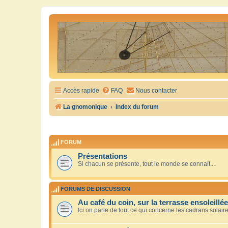
Accès rapide
FAQ
Nous contacter
La gnomonique
Index du forum
FORUM
Présentations
Si chacun se présente, tout le monde se connait...
FORUMS DE DISCUSSION
Au café du coin, sur la terrasse ensoleillée
Ici on parle de tout ce qui concerne les cadrans solair