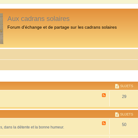
Aux cadrans solaires
Forum d'échange et de partage sur les cadrans solaires
SUJETS
F
29
l
u
x
-
SUJETS
P
r
F
50
é
es, dans la détente et la bonne humeur.
l
s
u
e
x
n