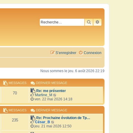
RECHERCHER
RECHERCHE AVA
S’enregistrer
Connexion
Nous sommes le jeu. 6 août 2026 22:19
MESSAGES
DERNIER MESSAGE
Re: me présenter
70
V
Martine_M
o
ven. 22 mai 2026 14:18
i
r
MESSAGES
DERNIER MESSAGE
l
e
Re: Prochaine évolution de Tp…
d
235
V
César_B
e
o
jeu. 21 mai 2026 12:50
r
i
n