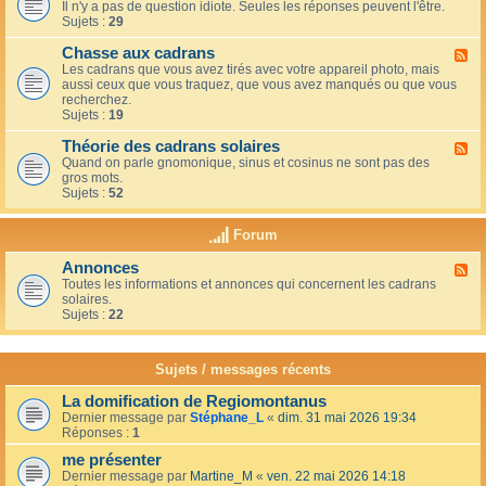
u
t
Il n'y a pas de question idiote. Seules les réponses peuvent l'être.
l
c
i
Sujets :
29
u
a
o
x
f
n
Chasse aux cadrans
-
F
é
s
L
Les cadrans que vous avez tirés avec votre appareil photo, mais
l
d
e
aussi ceux que vous traquez, que vous avez manqués ou que vous
u
u
c
recherchez.
x
c
o
Sujets :
19
-
o
i
C
i
n
Théorie des cadrans solaires
h
F
n
d
a
Quand on parle gnomonique, sinus et cosinus ne sont pas des
l
,
e
s
gros mots.
u
s
s
s
Sujets :
52
x
u
d
e
-
r
é
a
T
l
Forum
b
u
h
a
u
x
é
t
t
Annonces
c
F
o
e
a
a
Toutes les informations et annonces qui concernent les cadrans
l
r
r
n
d
solaires.
u
i
r
t
r
Sujets :
22
x
e
a
s
a
-
d
s
n
A
e
s
s
n
s
Sujets / messages récents
e
n
c
e
o
a
n
La domification de Regiomontanus
n
d
s
Dernier message par
Stéphane_L
«
dim. 31 mai 2026 19:34
c
r
o
Réponses :
1
e
a
l
s
n
me présenter
e
s
i
Dernier message par
Martine_M
«
ven. 22 mai 2026 14:18
s