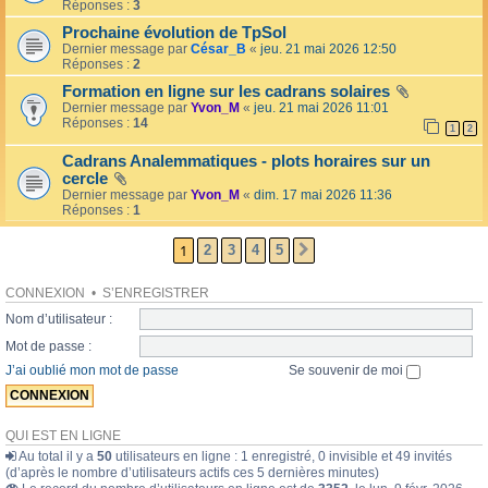
l
Réponses :
3
o
l
l
Prochaine évolution de TpSol
é
a
Dernier message par
César_B
«
jeu. 21 mai 2026 12:50
e
i
Réponses :
2
r
e
Formation en ligne sur les cadrans solaires
s
Dernier message par
Yvon_M
«
jeu. 21 mai 2026 11:01
Réponses :
14
1
2
Cadrans Analemmatiques - plots horaires sur un
cercle
Dernier message par
Yvon_M
«
dim. 17 mai 2026 11:36
Réponses :
1
1
2
3
4
5
SUIVANTE
CONNEXION
•
S’ENREGISTRER
Nom d’utilisateur :
Mot de passe :
J’ai oublié mon mot de passe
Se souvenir de moi
QUI EST EN LIGNE
Au total il y a
50
utilisateurs en ligne : 1 enregistré, 0 invisible et 49 invités
(d’après le nombre d’utilisateurs actifs ces 5 dernières minutes)