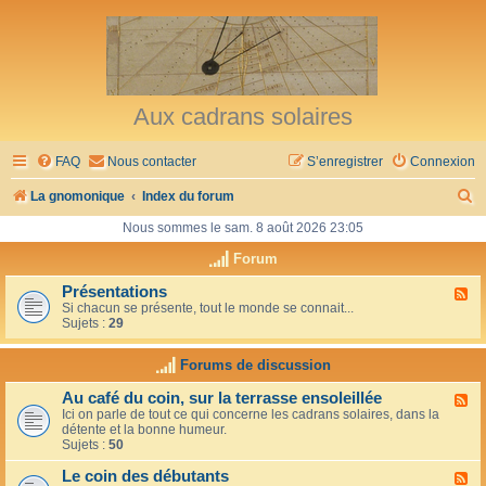
Aux cadrans solaires
FAQ
Nous contacter
S’enregistrer
Connexion
R
La gnomonique
Index du forum
e
Nous sommes le sam. 8 août 2026 23:05
c
Forum
h
Présentations
F
Si chacun se présente, tout le monde se connait...
l
e
Sujets :
29
u
r
x
-
Forums de discussion
c
P
r
h
Au café du coin, sur la terrasse ensoleillée
F
é
Ici on parle de tout ce qui concerne les cadrans solaires, dans la
l
s
e
détente et la bonne humeur.
u
e
Sujets :
50
x
n
r
-
t
Le coin des débutants
A
a
F