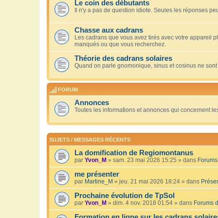
Le coin des débutants
Il n'y a pas de question idiote. Seules les réponses peu
Chasse aux cadrans
Les cadrans que vous avez tirés avec votre appareil 
manqués ou que vous recherchez.
Théorie des cadrans solaires
Quand on parle gnomonique, sinus et cosinus ne sont
FORUM
Annonces
Toutes les informations et annonces qui concernent le
SUJETS / MESSAGES RÉCENTS
La domification de Regiomontanus
par
Yvon_M
» sam. 23 mai 2026 15:25 » dans
Forums 
me présenter
par
Martine_M
» jeu. 21 mai 2026 18:24 » dans
Présen
Prochaine évolution de TpSol
par
Yvon_M
» dim. 4 nov. 2018 01:54 » dans
Forums d
Formation en ligne sur les cadrans solaire