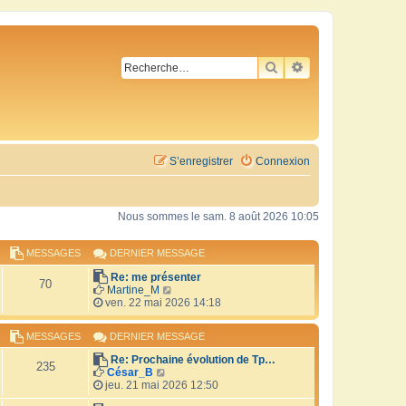
RECHERCHER
RECHERCHE AVA
S’enregistrer
Connexion
Nous sommes le sam. 8 août 2026 10:05
MESSAGES
DERNIER MESSAGE
Re: me présenter
70
V
Martine_M
o
ven. 22 mai 2026 14:18
i
r
MESSAGES
DERNIER MESSAGE
l
e
Re: Prochaine évolution de Tp…
d
235
V
César_B
e
o
jeu. 21 mai 2026 12:50
r
i
n