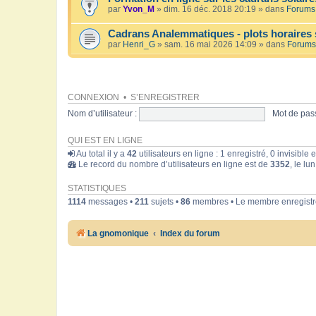
par
Yvon_M
» dim. 16 déc. 2018 20:19 » dans
Forums 
Cadrans Analemmatiques - plots horaires 
par
Henri_G
» sam. 16 mai 2026 14:09 » dans
Forums
CONNEXION
•
S’ENREGISTRER
Nom d’utilisateur :
Mot de pass
QUI EST EN LIGNE
Au total il y a
42
utilisateurs en ligne : 1 enregistré, 0 invisible
Le record du nombre d’utilisateurs en ligne est de
3352
, le lu
STATISTIQUES
1114
messages •
211
sujets •
86
membres • Le membre enregistré
La gnomonique
Index du forum