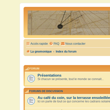
Accès rapide
FAQ
Nous contacter
La gnomonique
Index du forum
FORUM
Présentations
Si chacun se présente, tout le monde se connait...
FORUMS DE DISCUSSION
Au café du coin, sur la terrasse ensoleillée
Ici on parle de tout ce qui concerne les cadrans solair