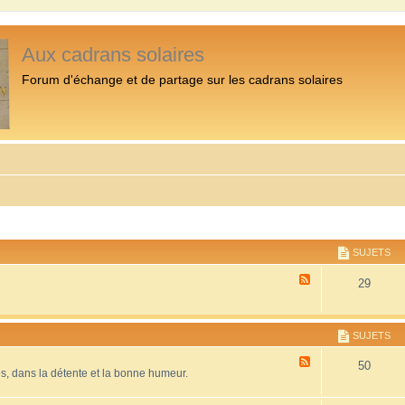
Aux cadrans solaires
Forum d'échange et de partage sur les cadrans solaires
SUJETS
F
29
l
u
x
-
SUJETS
P
r
F
50
é
es, dans la détente et la bonne humeur.
l
s
u
e
x
n