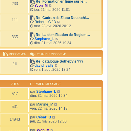
r
Re: Formation en ligne sur le…
i
233
V
l
Yvon_M
e
o
e
jeu. 21 mai 2026 11:01
r
i
d
m
r
e
Re: Cadran de Zittau Deutschl…
e
111
l
r
V
Robert _G 13
s
e
n
o
mar. 28 avr. 2026 20:12
s
d
i
i
a
e
e
r
Re: La domification de Regiom…
g
365
r
r
l
V
Stéphane_L
e
n
m
e
o
dim. 31 mai 2026 19:34
i
e
d
i
e
s
e
r
MESSAGES
DERNIER MESSAGE
r
s
r
l
m
a
n
e
Re: catalogue Sotheby's ???
e
g
i
d
46
V
david_valls
s
e
e
e
o
ven. 1 août 2025 18:24
s
r
r
i
a
m
n
r
g
e
i
l
e
s
e
VUES
DERNIER MESSAGE
e
s
r
d
a
par
Stéphane_L
m
517
e
g
dim. 31 mai 2026 19:34
e
r
e
s
n
s
par
Martine_M
i
531
a
ven. 22 mai 2026 14:18
e
g
r
e
par
César_B
m
14943
jeu. 21 mai 2026 12:50
e
s
par
Yvon_M
s