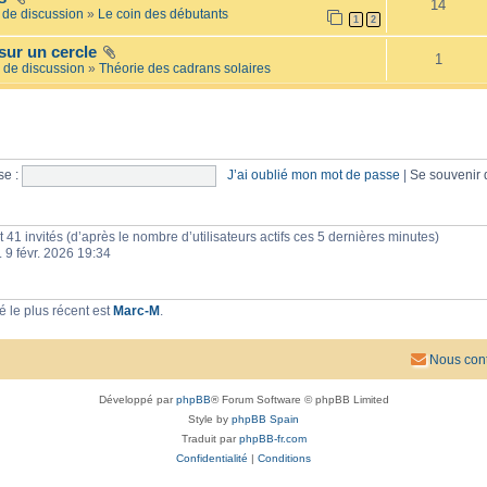
14
e
l
de discussion
»
Le coin des débutants
1
2
i
a
l
i
sur un cercle
l
r
1
é
 de discussion
»
Théorie des cadrans solaires
e
e
s
e :
J’ai oublié mon mot de passe
|
Se souvenir
 et 41 invités (d’après le nombre d’utilisateurs actifs ces 5 dernières minutes)
n. 9 févr. 2026 19:34
 le plus récent est
Marc-M
.
Nous cont
Développé par
phpBB
® Forum Software © phpBB Limited
Style by
phpBB Spain
Traduit par
phpBB-fr.com
Confidentialité
|
Conditions