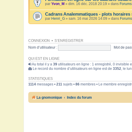
par
Yvon_M
» dim. 16 déc. 2018 20:19 » dans
Forums 
Cadrans Analemmatiques - plots horaires 
par
Henri_G
» sam. 16 mai 2026 14:09 » dans
Forums
CONNEXION
•
S’ENREGISTRER
Nom d’utilisateur :
Mot de pass
QUI EST EN LIGNE
Au total il y a
39
utilisateurs en ligne : 1 enregistré, 0 invisible
Le record du nombre d’utilisateurs en ligne est de
3352
, le lu
STATISTIQUES
1114
messages •
211
sujets •
86
membres • Le membre enregistré
La gnomonique
Index du forum