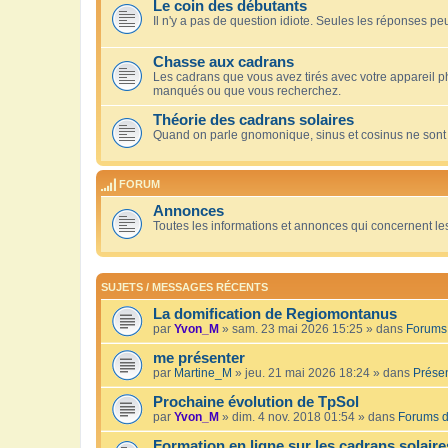
Le coin des débutants
Il n'y a pas de question idiote. Seules les réponses peu
Chasse aux cadrans
Les cadrans que vous avez tirés avec votre appareil 
manqués ou que vous recherchez.
Théorie des cadrans solaires
Quand on parle gnomonique, sinus et cosinus ne sont
FORUM
Annonces
Toutes les informations et annonces qui concernent le
SUJETS / MESSAGES RÉCENTS
La domification de Regiomontanus
par
Yvon_M
» sam. 23 mai 2026 15:25 » dans
Forums 
me présenter
par
Martine_M
» jeu. 21 mai 2026 18:24 » dans
Présen
Prochaine évolution de TpSol
par
Yvon_M
» dim. 4 nov. 2018 01:54 » dans
Forums d
Formation en ligne sur les cadrans solaire