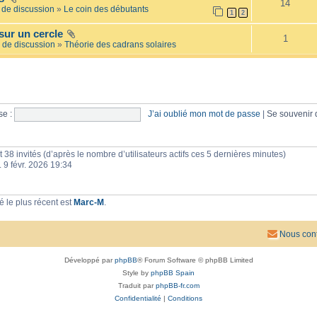
14
e
l
de discussion
»
Le coin des débutants
1
2
i
a
l
i
sur un cercle
l
r
1
é
 de discussion
»
Théorie des cadrans solaires
e
e
s
e :
J’ai oublié mon mot de passe
|
Se souvenir
 et 38 invités (d’après le nombre d’utilisateurs actifs ces 5 dernières minutes)
n. 9 févr. 2026 19:34
 le plus récent est
Marc-M
.
Nous cont
Développé par
phpBB
® Forum Software © phpBB Limited
Style by
phpBB Spain
Traduit par
phpBB-fr.com
Confidentialité
|
Conditions