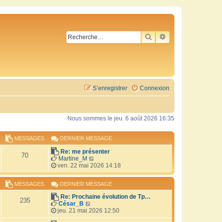
RECHERCHER
RECHERCHE AVA
S’enregistrer
Connexion
Nous sommes le jeu. 6 août 2026 16:35
MESSAGES
DERNIER MESSAGE
Re: me présenter
70
V
Martine_M
o
ven. 22 mai 2026 14:18
i
r
MESSAGES
DERNIER MESSAGE
l
e
Re: Prochaine évolution de Tp…
d
235
V
César_B
e
o
jeu. 21 mai 2026 12:50
r
i
n