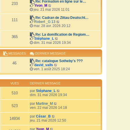
r
Re: Formation en ligne sur le…
i
233
V
l
Yvon_M
e
o
e
jeu. 21 mai 2026 11:01
r
i
d
m
r
e
Re: Cadran de Zittau Deutschl…
e
111
l
r
V
Robert _G 13
s
e
n
o
mar. 28 avr. 2026 20:12
s
d
i
i
a
e
e
r
Re: La domification de Regiom…
g
365
r
r
l
V
Stéphane_L
e
n
m
e
o
dim. 31 mai 2026 19:34
i
e
d
i
e
s
e
r
MESSAGES
DERNIER MESSAGE
r
s
r
l
m
a
n
e
Re: catalogue Sotheby's ???
e
g
i
d
46
V
david_valls
s
e
e
e
o
ven. 1 août 2025 18:24
s
r
r
i
a
m
n
r
g
e
i
l
e
s
e
VUES
DERNIER MESSAGE
e
s
r
d
a
par
Stéphane_L
m
510
e
g
dim. 31 mai 2026 19:34
e
r
e
s
n
s
par
Martine_M
i
523
a
ven. 22 mai 2026 14:18
e
g
r
e
par
César_B
m
14934
jeu. 21 mai 2026 12:50
e
s
par
Yvon_M
s