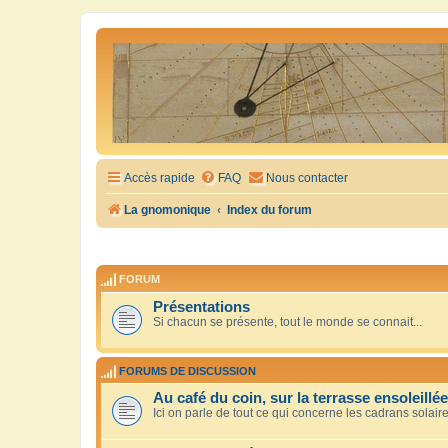
Accès rapide
FAQ
Nous contacter
La gnomonique
Index du forum
FORUM
Présentations
Si chacun se présente, tout le monde se connait...
FORUMS DE DISCUSSION
Au café du coin, sur la terrasse ensoleillée
Ici on parle de tout ce qui concerne les cadrans solair