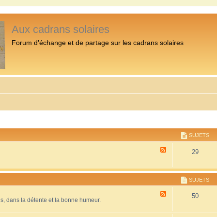
Aux cadrans solaires
Forum d'échange et de partage sur les cadrans solaires
SUJETS
F
29
l
u
x
-
SUJETS
P
r
F
50
é
es, dans la détente et la bonne humeur.
l
s
u
e
x
n