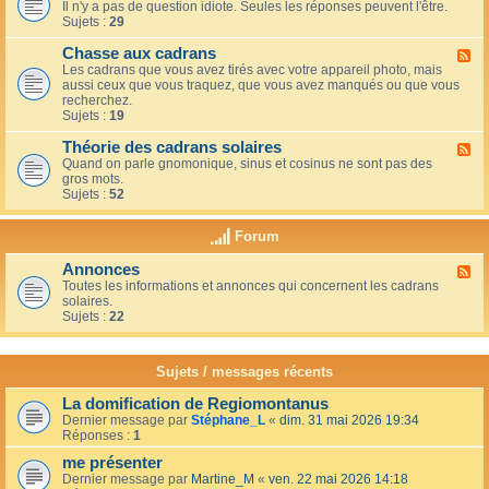
u
t
Il n'y a pas de question idiote. Seules les réponses peuvent l'être.
l
c
i
Sujets :
29
u
a
o
x
f
n
Chasse aux cadrans
-
F
é
s
L
Les cadrans que vous avez tirés avec votre appareil photo, mais
l
d
e
aussi ceux que vous traquez, que vous avez manqués ou que vous
u
u
c
recherchez.
x
c
o
Sujets :
19
-
o
i
C
i
n
Théorie des cadrans solaires
h
F
n
d
a
Quand on parle gnomonique, sinus et cosinus ne sont pas des
l
,
e
s
gros mots.
u
s
s
s
Sujets :
52
x
u
d
e
-
r
é
a
T
l
Forum
b
u
h
a
u
x
é
t
t
Annonces
c
F
o
e
a
a
Toutes les informations et annonces qui concernent les cadrans
l
r
r
n
d
solaires.
u
i
r
t
r
Sujets :
22
x
e
a
s
a
-
d
s
n
A
e
s
s
n
s
Sujets / messages récents
e
n
c
e
o
a
n
La domification de Regiomontanus
n
d
s
Dernier message par
Stéphane_L
«
dim. 31 mai 2026 19:34
c
r
o
Réponses :
1
e
a
l
s
n
me présenter
e
s
i
Dernier message par
Martine_M
«
ven. 22 mai 2026 14:18
s