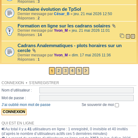
l
Réponses :
3
o
l
l
Prochaine évolution de TpSol
é
a
Dernier message par
César_B
«
jeu. 21 mai 2026 12:50
e
i
Réponses :
2
r
e
Formation en ligne sur les cadrans solaires
s
Dernier message par
Yvon_M
«
jeu. 21 mai 2026 11:01
Réponses :
14
1
2
Cadrans Analemmatiques - plots horaires sur un
cercle
Dernier message par
Yvon_M
«
dim. 17 mai 2026 11:36
Réponses :
1
1
2
3
4
5
SUIVANTE
CONNEXION
•
S’ENREGISTRER
Nom d’utilisateur :
Mot de passe :
J’ai oublié mon mot de passe
Se souvenir de moi
QUI EST EN LIGNE
Au total il y a
41
utilisateurs en ligne : 1 enregistré, 0 invisible et 40 invités
(d’après le nombre d’utilisateurs actifs ces 5 dernières minutes)