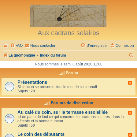
Aux cadrans solaires
FAQ
Nous contacter
S’enregistrer
Connexion
R
La gnomonique
Index du forum
e
Nous sommes le sam. 8 août 2026 11:00
c
Forum
h
Présentations
F
Si chacun se présente, tout le monde se connait...
l
e
Sujets :
29
u
r
x
-
Forums de discussion
c
P
r
h
Au café du coin, sur la terrasse ensoleillée
F
é
Ici on parle de tout ce qui concerne les cadrans solaires, dans la
l
s
e
détente et la bonne humeur.
u
e
Sujets :
50
x
n
r
-
t
Le coin des débutants
A
a
F