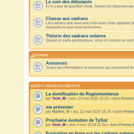
Le coin des débutants
Il n'y a pas de question idiote. Seules les réponses peu
Chasse aux cadrans
Les cadrans que vous avez tirés avec votre appareil 
manqués ou que vous recherchez.
Théorie des cadrans solaires
Quand on parle gnomonique, sinus et cosinus ne sont
FORUM
Annonces
Toutes les informations et annonces qui concernent le
SUJETS / MESSAGES RÉCENTS
La domification de Regiomontanus
par
Yvon_M
» sam. 23 mai 2026 15:25 » dans
Forums 
me présenter
par
Martine_M
» jeu. 21 mai 2026 18:24 » dans
Présen
Prochaine évolution de TpSol
par
Yvon_M
» dim. 4 nov. 2018 01:54 » dans
Forums d
Formation en ligne sur les cadrans solaire