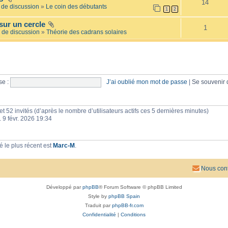
14
e
l
de discussion
»
Le coin des débutants
1
2
i
a
l
i
sur un cercle
l
r
1
é
 de discussion
»
Théorie des cadrans solaires
e
e
s
e :
J’ai oublié mon mot de passe
|
Se souvenir
e et 52 invités (d’après le nombre d’utilisateurs actifs ces 5 dernières minutes)
n. 9 févr. 2026 19:34
 le plus récent est
Marc-M
.
Nous cont
Développé par
phpBB
® Forum Software © phpBB Limited
Style by
phpBB Spain
Traduit par
phpBB-fr.com
Confidentialité
|
Conditions