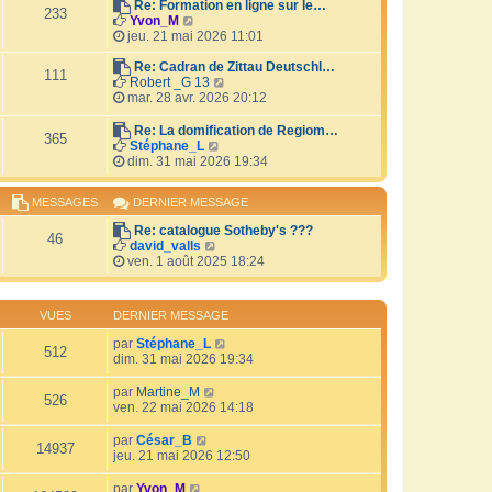
r
Re: Formation en ligne sur le…
i
233
V
l
Yvon_M
e
o
e
jeu. 21 mai 2026 11:01
r
i
d
m
r
e
Re: Cadran de Zittau Deutschl…
e
111
l
r
V
Robert _G 13
s
e
n
o
mar. 28 avr. 2026 20:12
s
d
i
i
a
e
e
r
Re: La domification de Regiom…
g
365
r
r
l
V
Stéphane_L
e
n
m
e
o
dim. 31 mai 2026 19:34
i
e
d
i
e
s
e
r
MESSAGES
DERNIER MESSAGE
r
s
r
l
m
a
n
e
Re: catalogue Sotheby's ???
e
g
i
d
46
V
david_valls
s
e
e
e
o
ven. 1 août 2025 18:24
s
r
r
i
a
m
n
r
g
e
i
l
e
s
e
VUES
DERNIER MESSAGE
e
s
r
d
a
par
Stéphane_L
m
512
e
g
dim. 31 mai 2026 19:34
e
r
e
s
n
s
par
Martine_M
i
526
a
ven. 22 mai 2026 14:18
e
g
r
e
par
César_B
m
14937
jeu. 21 mai 2026 12:50
e
s
par
Yvon_M
s