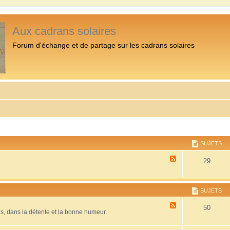
Aux cadrans solaires
Forum d'échange et de partage sur les cadrans solaires
SUJETS
F
29
l
u
x
-
SUJETS
P
r
F
50
é
es, dans la détente et la bonne humeur.
l
s
u
e
x
n