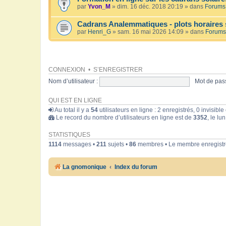
par
Yvon_M
» dim. 16 déc. 2018 20:19 » dans
Forums 
Cadrans Analemmatiques - plots horaires 
par
Henri_G
» sam. 16 mai 2026 14:09 » dans
Forums
CONNEXION
•
S’ENREGISTRER
Nom d’utilisateur :
Mot de pass
QUI EST EN LIGNE
Au total il y a
54
utilisateurs en ligne : 2 enregistrés, 0 invisibl
Le record du nombre d’utilisateurs en ligne est de
3352
, le lu
STATISTIQUES
1114
messages •
211
sujets •
86
membres • Le membre enregistré
La gnomonique
Index du forum