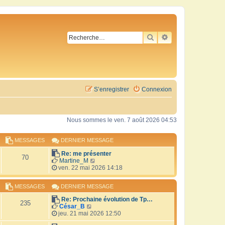
RECHERCHER
RECHERCHE AVA
S’enregistrer
Connexion
Nous sommes le ven. 7 août 2026 04:53
MESSAGES
DERNIER MESSAGE
Re: me présenter
70
V
Martine_M
o
ven. 22 mai 2026 14:18
i
r
MESSAGES
DERNIER MESSAGE
l
e
Re: Prochaine évolution de Tp…
d
235
V
César_B
e
o
jeu. 21 mai 2026 12:50
r
i
n