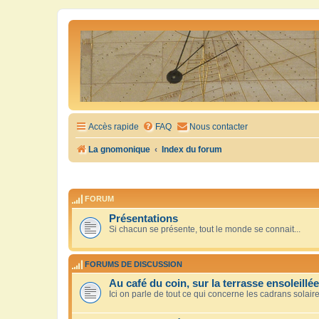
Accès rapide
FAQ
Nous contacter
La gnomonique
Index du forum
FORUM
Présentations
Si chacun se présente, tout le monde se connait...
FORUMS DE DISCUSSION
Au café du coin, sur la terrasse ensoleillée
Ici on parle de tout ce qui concerne les cadrans solair