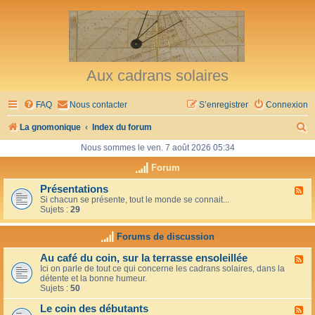
Aux cadrans solaires
FAQ
Nous contacter
S’enregistrer
Connexion
R
La gnomonique
Index du forum
e
Nous sommes le ven. 7 août 2026 05:34
c
Forum
h
Présentations
F
Si chacun se présente, tout le monde se connait...
l
e
Sujets :
29
u
r
x
-
Forums de discussion
c
P
r
h
Au café du coin, sur la terrasse ensoleillée
F
é
Ici on parle de tout ce qui concerne les cadrans solaires, dans la
l
s
e
détente et la bonne humeur.
u
e
Sujets :
50
x
n
r
-
t
Le coin des débutants
A
a
F