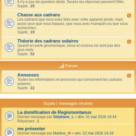
u
t
Il n'y a pas de question idiote. Seules les réponses peuvent l'être.
l
c
i
Sujets :
29
u
a
o
x
f
n
Chasse aux cadrans
-
F
é
s
L
Les cadrans que vous avez tirés avec votre appareil photo, mais
l
d
e
aussi ceux que vous traquez, que vous avez manqués ou que vous
u
u
c
recherchez.
x
c
o
Sujets :
19
-
o
i
C
i
n
Théorie des cadrans solaires
h
F
n
d
a
Quand on parle gnomonique, sinus et cosinus ne sont pas des
l
,
e
s
gros mots.
u
s
s
s
Sujets :
52
x
u
d
e
-
r
é
a
T
l
Forum
b
u
h
a
u
x
é
t
t
Annonces
c
F
o
e
a
a
Toutes les informations et annonces qui concernent les cadrans
l
r
r
n
d
solaires.
u
i
r
t
r
Sujets :
22
x
e
a
s
a
-
d
s
n
A
e
s
s
n
s
Sujets / messages récents
e
n
c
e
o
a
n
La domification de Regiomontanus
n
d
s
Dernier message par
Stéphane_L
«
dim. 31 mai 2026 19:34
c
r
o
Réponses :
1
e
a
l
s
n
me présenter
e
s
i
Dernier message par
Martine_M
«
ven. 22 mai 2026 14:18
s