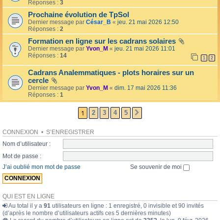
l
Réponses :
3
o
l
l
Prochaine évolution de TpSol
é
a
Dernier message par
César_B
«
jeu. 21 mai 2026 12:50
e
i
Réponses :
2
r
e
Formation en ligne sur les cadrans solaires
s
Dernier message par
Yvon_M
«
jeu. 21 mai 2026 11:01
Réponses :
14
1
2
Cadrans Analemmatiques - plots horaires sur un
cercle
Dernier message par
Yvon_M
«
dim. 17 mai 2026 11:36
Réponses :
1
1
2
3
4
5
SUIVANTE
CONNEXION
•
S’ENREGISTRER
Nom d’utilisateur :
Mot de passe :
J’ai oublié mon mot de passe
Se souvenir de moi
QUI EST EN LIGNE
Au total il y a
91
utilisateurs en ligne : 1 enregistré, 0 invisible et 90 invités
(d’après le nombre d’utilisateurs actifs ces 5 dernières minutes)