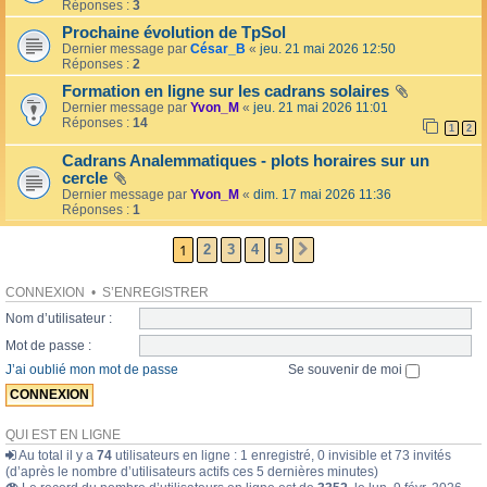
l
Réponses :
3
o
l
l
Prochaine évolution de TpSol
é
a
Dernier message par
César_B
«
jeu. 21 mai 2026 12:50
e
i
Réponses :
2
r
e
Formation en ligne sur les cadrans solaires
s
Dernier message par
Yvon_M
«
jeu. 21 mai 2026 11:01
Réponses :
14
1
2
Cadrans Analemmatiques - plots horaires sur un
cercle
Dernier message par
Yvon_M
«
dim. 17 mai 2026 11:36
Réponses :
1
1
2
3
4
5
SUIVANTE
CONNEXION
•
S’ENREGISTRER
Nom d’utilisateur :
Mot de passe :
J’ai oublié mon mot de passe
Se souvenir de moi
QUI EST EN LIGNE
Au total il y a
74
utilisateurs en ligne : 1 enregistré, 0 invisible et 73 invités
(d’après le nombre d’utilisateurs actifs ces 5 dernières minutes)