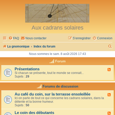
Aux cadrans solaires
FAQ
Nous contacter
S’enregistrer
Connexion
R
La gnomonique
Index du forum
e
Nous sommes le sam. 8 août 2026 17:43
c
Forum
h
Présentations
F
Si chacun se présente, tout le monde se connait...
l
e
Sujets :
29
u
r
x
-
Forums de discussion
c
P
r
h
Au café du coin, sur la terrasse ensoleillée
F
é
Ici on parle de tout ce qui concerne les cadrans solaires, dans la
l
s
e
détente et la bonne humeur.
u
e
Sujets :
50
x
n
r
-
t
Le coin des débutants
A
a
F