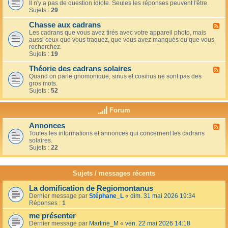
u
t
Il n'y a pas de question idiote. Seules les réponses peuvent l'être.
l
c
i
Sujets :
29
u
a
o
x
f
n
Chasse aux cadrans
-
F
é
s
L
Les cadrans que vous avez tirés avec votre appareil photo, mais
l
d
e
aussi ceux que vous traquez, que vous avez manqués ou que vous
u
u
c
recherchez.
x
c
o
Sujets :
19
-
o
i
C
i
n
Théorie des cadrans solaires
h
F
n
d
a
Quand on parle gnomonique, sinus et cosinus ne sont pas des
l
,
e
s
gros mots.
u
s
s
s
Sujets :
52
x
u
d
e
-
r
é
a
T
l
Forum
b
u
h
a
u
x
é
t
t
Annonces
c
F
o
e
a
a
Toutes les informations et annonces qui concernent les cadrans
l
r
r
n
d
solaires.
u
i
r
t
r
Sujets :
22
x
e
a
s
a
-
d
s
n
A
e
s
s
n
s
Sujets / messages récents
e
n
c
e
o
a
n
La domification de Regiomontanus
n
d
s
Dernier message par
Stéphane_L
«
dim. 31 mai 2026 19:34
c
r
o
Réponses :
1
e
a
l
s
n
me présenter
e
s
i
Dernier message par
Martine_M
«
ven. 22 mai 2026 14:18
s