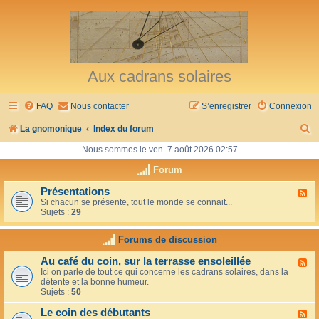
Aux cadrans solaires
FAQ
Nous contacter
S’enregistrer
Connexion
R
La gnomonique
Index du forum
e
Nous sommes le ven. 7 août 2026 02:57
c
Forum
h
Présentations
F
Si chacun se présente, tout le monde se connait...
l
e
Sujets :
29
u
r
x
-
Forums de discussion
c
P
r
h
Au café du coin, sur la terrasse ensoleillée
F
é
Ici on parle de tout ce qui concerne les cadrans solaires, dans la
l
s
e
détente et la bonne humeur.
u
e
Sujets :
50
x
n
r
-
t
Le coin des débutants
A
a
F