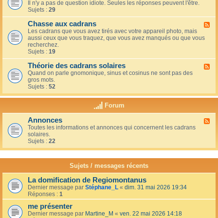
u
t
Il n'y a pas de question idiote. Seules les réponses peuvent l'être.
l
c
i
Sujets :
29
u
a
o
x
f
n
Chasse aux cadrans
-
F
é
s
L
Les cadrans que vous avez tirés avec votre appareil photo, mais
l
d
e
aussi ceux que vous traquez, que vous avez manqués ou que vous
u
u
c
recherchez.
x
c
o
Sujets :
19
-
o
i
C
i
n
Théorie des cadrans solaires
h
F
n
d
a
Quand on parle gnomonique, sinus et cosinus ne sont pas des
l
,
e
s
gros mots.
u
s
s
s
Sujets :
52
x
u
d
e
-
r
é
a
T
l
Forum
b
u
h
a
u
x
é
t
t
Annonces
c
F
o
e
a
a
Toutes les informations et annonces qui concernent les cadrans
l
r
r
n
d
solaires.
u
i
r
t
r
Sujets :
22
x
e
a
s
a
-
d
s
n
A
e
s
s
n
s
Sujets / messages récents
e
n
c
e
o
a
n
La domification de Regiomontanus
n
d
s
Dernier message par
Stéphane_L
«
dim. 31 mai 2026 19:34
c
r
o
Réponses :
1
e
a
l
s
n
me présenter
e
s
i
Dernier message par
Martine_M
«
ven. 22 mai 2026 14:18
s