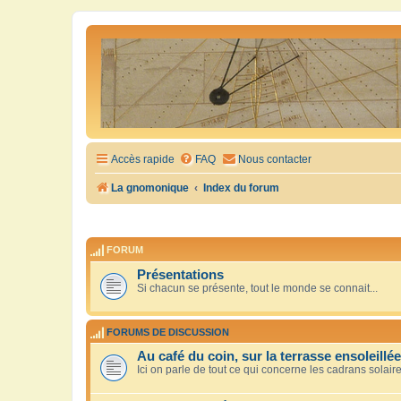
Accès rapide
FAQ
Nous contacter
La gnomonique
Index du forum
FORUM
Présentations
Si chacun se présente, tout le monde se connait...
FORUMS DE DISCUSSION
Au café du coin, sur la terrasse ensoleillée
Ici on parle de tout ce qui concerne les cadrans solair