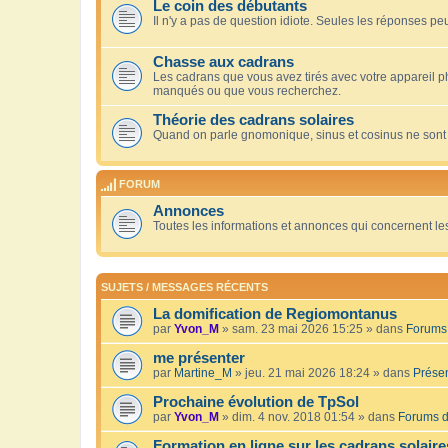
Le coin des débutants
Il n'y a pas de question idiote. Seules les réponses peu
Chasse aux cadrans
Les cadrans que vous avez tirés avec votre appareil 
manqués ou que vous recherchez.
Théorie des cadrans solaires
Quand on parle gnomonique, sinus et cosinus ne sont
FORUM
Annonces
Toutes les informations et annonces qui concernent le
SUJETS / MESSAGES RÉCENTS
La domification de Regiomontanus
par
Yvon_M
» sam. 23 mai 2026 15:25 » dans
Forums 
me présenter
par
Martine_M
» jeu. 21 mai 2026 18:24 » dans
Présen
Prochaine évolution de TpSol
par
Yvon_M
» dim. 4 nov. 2018 01:54 » dans
Forums d
Formation en ligne sur les cadrans solaire