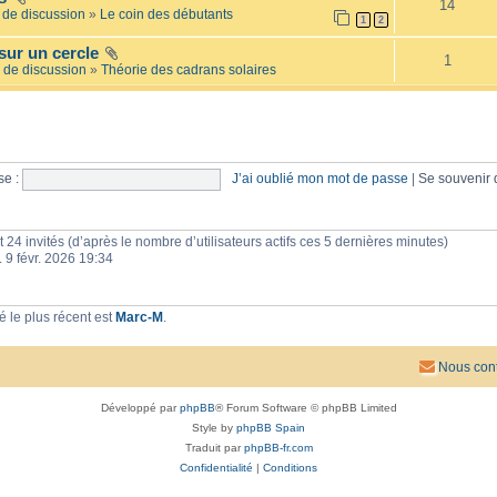
14
e
l
de discussion
»
Le coin des débutants
1
2
i
a
l
i
sur un cercle
l
r
1
é
 de discussion
»
Théorie des cadrans solaires
e
e
s
e :
J’ai oublié mon mot de passe
|
Se souvenir
 et 24 invités (d’après le nombre d’utilisateurs actifs ces 5 dernières minutes)
n. 9 févr. 2026 19:34
 le plus récent est
Marc-M
.
Nous cont
Développé par
phpBB
® Forum Software © phpBB Limited
Style by
phpBB Spain
Traduit par
phpBB-fr.com
Confidentialité
|
Conditions