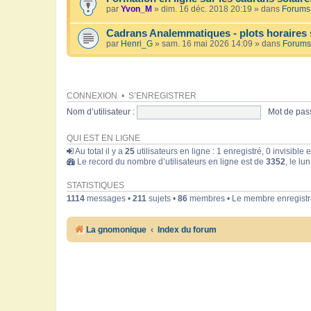
par
Yvon_M
» dim. 16 déc. 2018 20:19 » dans
Forums 
Cadrans Analemmatiques - plots horaires 
par
Henri_G
» sam. 16 mai 2026 14:09 » dans
Forums
CONNEXION
•
S’ENREGISTRER
Nom d’utilisateur :
Mot de pass
QUI EST EN LIGNE
Au total il y a
25
utilisateurs en ligne : 1 enregistré, 0 invisible
Le record du nombre d’utilisateurs en ligne est de
3352
, le lu
STATISTIQUES
1114
messages •
211
sujets •
86
membres • Le membre enregistré
La gnomonique
Index du forum