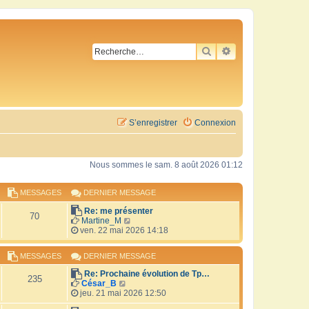
RECHERCHER
RECHERCHE AVA
S’enregistrer
Connexion
Nous sommes le sam. 8 août 2026 01:12
MESSAGES
DERNIER MESSAGE
Re: me présenter
70
V
Martine_M
o
ven. 22 mai 2026 14:18
i
r
MESSAGES
DERNIER MESSAGE
l
e
Re: Prochaine évolution de Tp…
d
235
V
César_B
e
o
jeu. 21 mai 2026 12:50
r
i
n