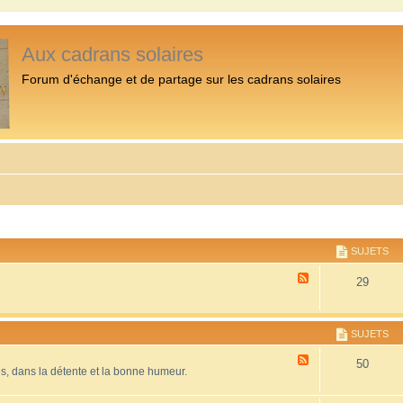
Aux cadrans solaires
Forum d'échange et de partage sur les cadrans solaires
SUJETS
F
29
l
u
x
-
SUJETS
P
r
F
50
é
es, dans la détente et la bonne humeur.
l
s
u
e
x
n