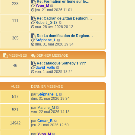
r
Re: Formation en ligne sur le…
i
233
V
l
Yvon_M
e
o
e
jeu. 21 mai 2026 11:01
r
i
d
m
r
e
Re: Cadran de Zittau Deutschl…
e
111
l
r
V
Robert _G 13
s
e
n
o
mar. 28 avr. 2026 20:12
s
d
i
i
a
e
e
r
Re: La domification de Regiom…
g
365
r
r
l
V
Stéphane_L
e
n
m
e
o
dim. 31 mai 2026 19:34
i
e
d
i
e
s
e
r
MESSAGES
DERNIER MESSAGE
r
s
r
l
m
a
n
e
Re: catalogue Sotheby's ???
e
g
i
d
46
V
david_valls
s
e
e
e
o
ven. 1 août 2025 18:24
s
r
r
i
a
m
n
r
g
e
i
l
e
s
e
VUES
DERNIER MESSAGE
e
s
r
d
a
par
Stéphane_L
m
517
e
g
dim. 31 mai 2026 19:34
e
r
e
s
n
s
par
Martine_M
i
531
a
ven. 22 mai 2026 14:18
e
g
r
e
par
César_B
m
14942
jeu. 21 mai 2026 12:50
e
s
par
Yvon_M
s