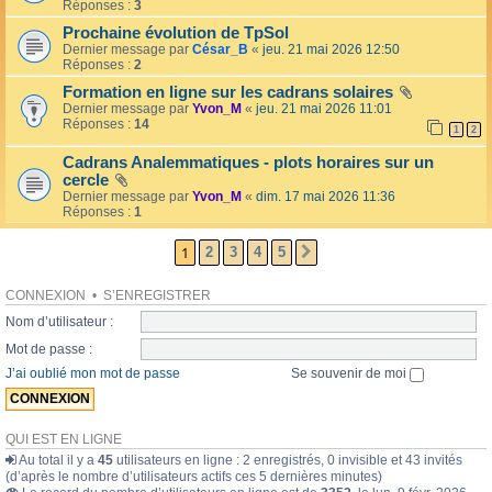
l
Réponses :
3
o
l
l
Prochaine évolution de TpSol
é
a
Dernier message par
César_B
«
jeu. 21 mai 2026 12:50
e
i
Réponses :
2
r
e
Formation en ligne sur les cadrans solaires
s
Dernier message par
Yvon_M
«
jeu. 21 mai 2026 11:01
Réponses :
14
1
2
Cadrans Analemmatiques - plots horaires sur un
cercle
Dernier message par
Yvon_M
«
dim. 17 mai 2026 11:36
Réponses :
1
1
2
3
4
5
SUIVANTE
CONNEXION
•
S’ENREGISTRER
Nom d’utilisateur :
Mot de passe :
J’ai oublié mon mot de passe
Se souvenir de moi
QUI EST EN LIGNE
Au total il y a
45
utilisateurs en ligne : 2 enregistrés, 0 invisible et 43 invités
(d’après le nombre d’utilisateurs actifs ces 5 dernières minutes)