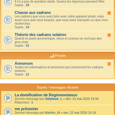
u
t
Il n'y a pas de question idiote. Seules les réponses peuvent l'être.
l
c
i
Sujets :
29
u
a
o
x
f
n
Chasse aux cadrans
-
F
é
s
L
Les cadrans que vous avez tirés avec votre appareil photo, mais
l
d
e
aussi ceux que vous traquez, que vous avez manqués ou que vous
u
u
c
recherchez.
x
c
o
Sujets :
19
-
o
i
C
i
n
Théorie des cadrans solaires
h
F
n
d
a
Quand on parle gnomonique, sinus et cosinus ne sont pas des
l
,
e
s
gros mots.
u
s
s
s
Sujets :
52
x
u
d
e
-
r
é
a
T
l
Forum
b
u
h
a
u
x
é
t
t
Annonces
c
F
o
e
a
a
Toutes les informations et annonces qui concernent les cadrans
l
r
r
n
d
solaires.
u
i
r
t
r
Sujets :
22
x
e
a
s
a
-
d
s
n
A
e
s
s
n
s
Sujets / messages récents
e
n
c
e
o
a
n
La domification de Regiomontanus
n
d
s
Dernier message par
Stéphane_L
«
dim. 31 mai 2026 19:34
c
r
o
Réponses :
1
e
a
l
s
n
me présenter
e
s
i
Dernier message par
Martine_M
«
ven. 22 mai 2026 14:18
s