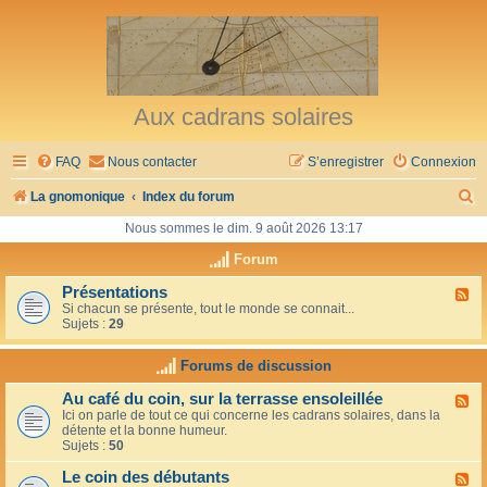
Aux cadrans solaires
FAQ
Nous contacter
S’enregistrer
Connexion
R
La gnomonique
Index du forum
e
Nous sommes le dim. 9 août 2026 13:17
c
Forum
h
Présentations
F
Si chacun se présente, tout le monde se connait...
l
e
Sujets :
29
u
r
x
-
Forums de discussion
c
P
r
h
Au café du coin, sur la terrasse ensoleillée
F
é
Ici on parle de tout ce qui concerne les cadrans solaires, dans la
l
s
e
détente et la bonne humeur.
u
e
Sujets :
50
x
n
r
-
t
Le coin des débutants
A
a
F