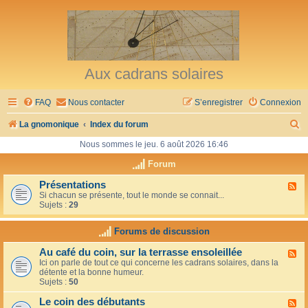
Aux cadrans solaires
FAQ
Nous contacter
S’enregistrer
Connexion
R
La gnomonique
Index du forum
e
Nous sommes le jeu. 6 août 2026 16:46
c
Forum
h
Présentations
F
Si chacun se présente, tout le monde se connait...
l
e
Sujets :
29
u
r
x
-
Forums de discussion
c
P
r
h
Au café du coin, sur la terrasse ensoleillée
F
é
Ici on parle de tout ce qui concerne les cadrans solaires, dans la
l
s
e
détente et la bonne humeur.
u
e
Sujets :
50
x
n
r
-
t
Le coin des débutants
A
a
F