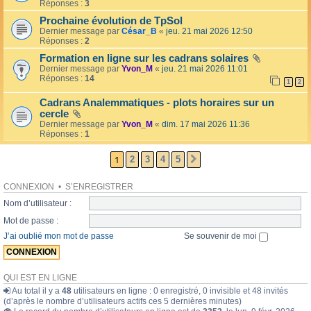
l
Réponses :
3
o
l
l
Prochaine évolution de TpSol
é
a
Dernier message par
César_B
«
jeu. 21 mai 2026 12:50
e
i
Réponses :
2
r
e
Formation en ligne sur les cadrans solaires
s
Dernier message par
Yvon_M
«
jeu. 21 mai 2026 11:01
Réponses :
14
1
2
Cadrans Analemmatiques - plots horaires sur un
cercle
Dernier message par
Yvon_M
«
dim. 17 mai 2026 11:36
Réponses :
1
1
2
3
4
5
SUIVANTE
CONNEXION
•
S’ENREGISTRER
Nom d’utilisateur :
Mot de passe :
J’ai oublié mon mot de passe
Se souvenir de moi
QUI EST EN LIGNE
Au total il y a
48
utilisateurs en ligne : 0 enregistré, 0 invisible et 48 invités
(d’après le nombre d’utilisateurs actifs ces 5 dernières minutes)