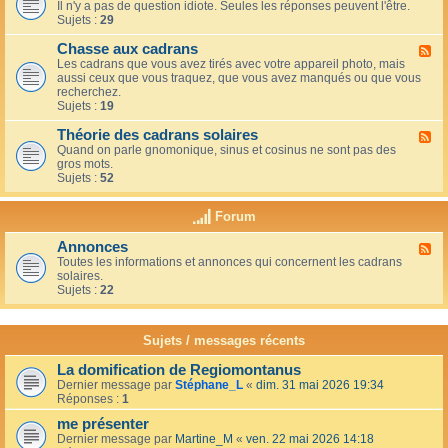
u
t
Il n'y a pas de question idiote. Seules les réponses peuvent l'être.
l
c
i
Sujets :
29
u
a
o
x
f
n
Chasse aux cadrans
-
F
é
s
L
Les cadrans que vous avez tirés avec votre appareil photo, mais
l
d
e
aussi ceux que vous traquez, que vous avez manqués ou que vous
u
u
c
recherchez.
x
c
o
Sujets :
19
-
o
i
C
i
n
Théorie des cadrans solaires
h
F
n
d
a
Quand on parle gnomonique, sinus et cosinus ne sont pas des
l
,
e
s
gros mots.
u
s
s
s
Sujets :
52
x
u
d
e
-
r
é
a
T
l
Forum
b
u
h
a
u
x
é
t
t
Annonces
c
F
o
e
a
a
Toutes les informations et annonces qui concernent les cadrans
l
r
r
n
d
solaires.
u
i
r
t
r
Sujets :
22
x
e
a
s
a
-
d
s
n
A
e
s
s
n
s
Sujets / messages récents
e
n
c
e
o
a
n
La domification de Regiomontanus
n
d
s
Dernier message par
Stéphane_L
«
dim. 31 mai 2026 19:34
c
r
o
Réponses :
1
e
a
l
s
n
me présenter
e
s
i
Dernier message par
Martine_M
«
ven. 22 mai 2026 14:18
s