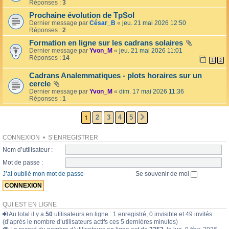
l
Réponses :
3
o
l
l
Prochaine évolution de TpSol
é
a
Dernier message par
César_B
«
jeu. 21 mai 2026 12:50
e
i
Réponses :
2
r
e
Formation en ligne sur les cadrans solaires
s
Dernier message par
Yvon_M
«
jeu. 21 mai 2026 11:01
Réponses :
14
1
2
Cadrans Analemmatiques - plots horaires sur un
cercle
Dernier message par
Yvon_M
«
dim. 17 mai 2026 11:36
Réponses :
1
1
2
3
4
5
SUIVANTE
CONNEXION
•
S’ENREGISTRER
Nom d’utilisateur :
Mot de passe :
J’ai oublié mon mot de passe
Se souvenir de moi
QUI EST EN LIGNE
Au total il y a
50
utilisateurs en ligne : 1 enregistré, 0 invisible et 49 invités
(d’après le nombre d’utilisateurs actifs ces 5 dernières minutes)