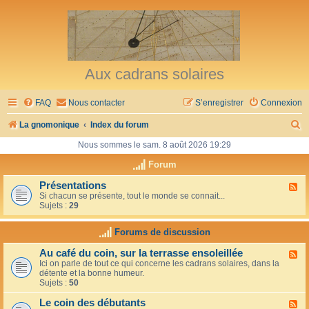
Aux cadrans solaires
FAQ
Nous contacter
S’enregistrer
Connexion
R
La gnomonique
Index du forum
e
Nous sommes le sam. 8 août 2026 19:29
c
Forum
h
Présentations
F
Si chacun se présente, tout le monde se connait...
l
e
Sujets :
29
u
r
x
-
Forums de discussion
c
P
r
h
Au café du coin, sur la terrasse ensoleillée
F
é
Ici on parle de tout ce qui concerne les cadrans solaires, dans la
l
s
e
détente et la bonne humeur.
u
e
Sujets :
50
x
n
r
-
t
Le coin des débutants
A
a
F