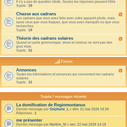
u
t
Il n'y a pas de question idiote. Seules les réponses peuvent l'être.
l
c
i
Sujets :
29
u
a
o
x
f
n
Chasse aux cadrans
-
F
é
s
L
Les cadrans que vous avez tirés avec votre appareil photo, mais
l
d
e
aussi ceux que vous traquez, que vous avez manqués ou que vous
u
u
c
recherchez.
x
c
o
Sujets :
19
-
o
i
C
i
n
Théorie des cadrans solaires
h
F
n
d
a
Quand on parle gnomonique, sinus et cosinus ne sont pas des
l
,
e
s
gros mots.
u
s
s
s
Sujets :
52
x
u
d
e
-
r
é
a
T
l
Forum
b
u
h
a
u
x
é
t
t
Annonces
c
F
o
e
a
a
Toutes les informations et annonces qui concernent les cadrans
l
r
r
n
d
solaires.
u
i
r
t
r
Sujets :
22
x
e
a
s
a
-
d
s
n
A
e
s
s
n
s
Sujets / messages récents
e
n
c
e
o
a
n
La domification de Regiomontanus
n
d
s
Dernier message par
Stéphane_L
«
dim. 31 mai 2026 19:34
c
r
o
Réponses :
1
e
a
l
s
n
me présenter
e
s
i
Dernier message par
Martine_M
«
ven. 22 mai 2026 14:18
s