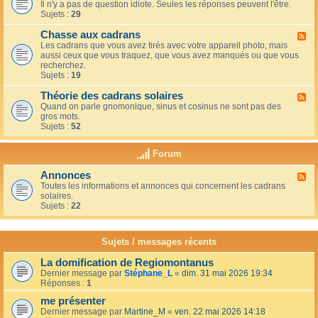
u
t
Il n'y a pas de question idiote. Seules les réponses peuvent l'être.
l
c
i
Sujets :
29
u
a
o
x
f
n
Chasse aux cadrans
-
F
é
s
L
Les cadrans que vous avez tirés avec votre appareil photo, mais
l
d
e
aussi ceux que vous traquez, que vous avez manqués ou que vous
u
u
c
recherchez.
x
c
o
Sujets :
19
-
o
i
C
i
n
Théorie des cadrans solaires
h
F
n
d
a
Quand on parle gnomonique, sinus et cosinus ne sont pas des
l
,
e
s
gros mots.
u
s
s
s
Sujets :
52
x
u
d
e
-
r
é
a
T
l
Forum
b
u
h
a
u
x
é
t
t
Annonces
c
F
o
e
a
a
Toutes les informations et annonces qui concernent les cadrans
l
r
r
n
d
solaires.
u
i
r
t
r
Sujets :
22
x
e
a
s
a
-
d
s
n
A
e
s
s
n
s
Sujets / messages récents
e
n
c
e
o
a
n
La domification de Regiomontanus
n
d
s
Dernier message par
Stéphane_L
«
dim. 31 mai 2026 19:34
c
r
o
Réponses :
1
e
a
l
s
n
me présenter
e
s
i
Dernier message par
Martine_M
«
ven. 22 mai 2026 14:18
s