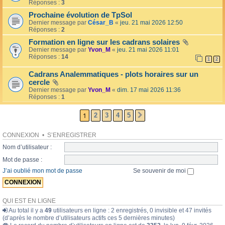
l
Réponses :
3
o
l
l
Prochaine évolution de TpSol
é
a
Dernier message par
César_B
«
jeu. 21 mai 2026 12:50
e
i
Réponses :
2
r
e
Formation en ligne sur les cadrans solaires
s
Dernier message par
Yvon_M
«
jeu. 21 mai 2026 11:01
Réponses :
14
1
2
Cadrans Analemmatiques - plots horaires sur un
cercle
Dernier message par
Yvon_M
«
dim. 17 mai 2026 11:36
Réponses :
1
1
2
3
4
5
SUIVANTE
CONNEXION
•
S’ENREGISTRER
Nom d’utilisateur :
Mot de passe :
J’ai oublié mon mot de passe
Se souvenir de moi
QUI EST EN LIGNE
Au total il y a
49
utilisateurs en ligne : 2 enregistrés, 0 invisible et 47 invités
(d’après le nombre d’utilisateurs actifs ces 5 dernières minutes)