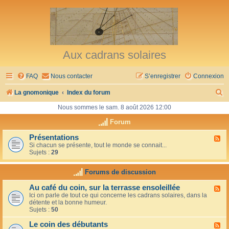
Aux cadrans solaires
FAQ
Nous contacter
S’enregistrer
Connexion
R
La gnomonique
Index du forum
e
Nous sommes le sam. 8 août 2026 12:00
c
Forum
h
Présentations
F
Si chacun se présente, tout le monde se connait...
l
e
Sujets :
29
u
r
x
-
Forums de discussion
c
P
r
h
Au café du coin, sur la terrasse ensoleillée
F
é
Ici on parle de tout ce qui concerne les cadrans solaires, dans la
l
s
e
détente et la bonne humeur.
u
e
Sujets :
50
x
n
r
-
t
Le coin des débutants
A
a
F