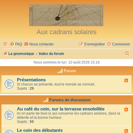
Aux cadrans solaires
FAQ
Nous contacter
S’enregistrer
Connexion
R
La gnomonique
Index du forum
e
Nous sommes le lun. 10 août 2026 15:16
c
Forum
h
Présentations
F
Si chacun se présente, tout le monde se connait...
l
e
Sujets :
29
u
r
x
-
Forums de discussion
c
P
r
h
Au café du coin, sur la terrasse ensoleillée
F
é
Ici on parle de tout ce qui concerne les cadrans solaires, dans la
l
s
e
détente et la bonne humeur.
u
e
Sujets :
50
x
n
r
-
t
Le coin des débutants
A
a
F