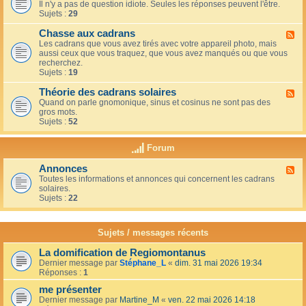
u
t
Il n'y a pas de question idiote. Seules les réponses peuvent l'être.
l
c
i
Sujets :
29
u
a
o
x
f
n
Chasse aux cadrans
-
F
é
s
L
Les cadrans que vous avez tirés avec votre appareil photo, mais
l
d
e
aussi ceux que vous traquez, que vous avez manqués ou que vous
u
u
c
recherchez.
x
c
o
Sujets :
19
-
o
i
C
i
n
Théorie des cadrans solaires
h
F
n
d
a
Quand on parle gnomonique, sinus et cosinus ne sont pas des
l
,
e
s
gros mots.
u
s
s
s
Sujets :
52
x
u
d
e
-
r
é
a
T
l
Forum
b
u
h
a
u
x
é
t
t
Annonces
c
F
o
e
a
a
Toutes les informations et annonces qui concernent les cadrans
l
r
r
n
d
solaires.
u
i
r
t
r
Sujets :
22
x
e
a
s
a
-
d
s
n
A
e
s
s
n
s
Sujets / messages récents
e
n
c
e
o
a
n
La domification de Regiomontanus
n
d
s
Dernier message par
Stéphane_L
«
dim. 31 mai 2026 19:34
c
r
o
Réponses :
1
e
a
l
s
n
me présenter
e
s
i
Dernier message par
Martine_M
«
ven. 22 mai 2026 14:18
s