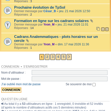
l
Réponses :
3
o
l
l
Prochaine évolution de TpSol
é
a
Dernier message par
César_B
«
jeu. 21 mai 2026 12:50
e
i
Réponses :
2
r
e
Formation en ligne sur les cadrans solaires
s
Dernier message par
Yvon_M
«
jeu. 21 mai 2026 11:01
Réponses :
14
1
2
Cadrans Analemmatiques - plots horaires sur un
cercle
Dernier message par
Yvon_M
«
dim. 17 mai 2026 11:36
Réponses :
1
1
2
3
4
5
SUIVANTE
CONNEXION
•
S’ENREGISTRER
Nom d’utilisateur :
Mot de passe :
J’ai oublié mon mot de passe
Se souvenir de moi
QUI EST EN LIGNE
Au total il y a
53
utilisateurs en ligne : 1 enregistré, 0 invisible et 52 invités
(d’après le nombre d’utilisateurs actifs ces 5 dernières minutes)