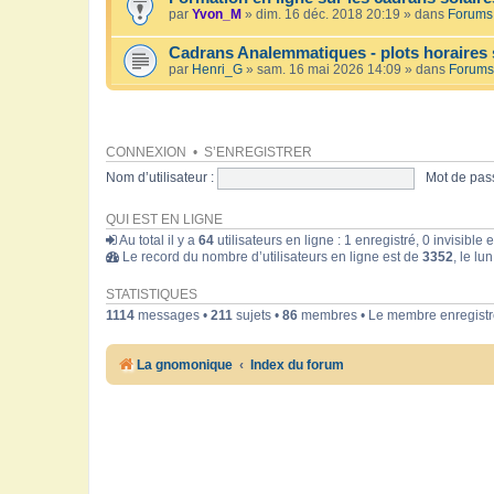
par
Yvon_M
» dim. 16 déc. 2018 20:19 » dans
Forums 
Cadrans Analemmatiques - plots horaires 
par
Henri_G
» sam. 16 mai 2026 14:09 » dans
Forums
CONNEXION
•
S’ENREGISTRER
Nom d’utilisateur :
Mot de pass
QUI EST EN LIGNE
Au total il y a
64
utilisateurs en ligne : 1 enregistré, 0 invisible
Le record du nombre d’utilisateurs en ligne est de
3352
, le lu
STATISTIQUES
1114
messages •
211
sujets •
86
membres • Le membre enregistré
La gnomonique
Index du forum