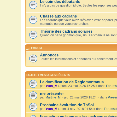
Le coin des débutants
Il n'y a pas de question idiote. Seules les réponses peu
Chasse aux cadrans
Les cadrans que vous avez tirés avec votre appareil 
manqués ou que vous recherchez.
Théorie des cadrans solaires
Quand on parle gnomonique, sinus et cosinus ne sont
FORUM
Annonces
Toutes les informations et annonces qui concernent le
SUJETS / MESSAGES RÉCENTS
La domification de Regiomontanus
par
Yvon_M
» sam. 23 mai 2026 15:25 » dans
Forums 
me présenter
par
Martine_M
» jeu. 21 mai 2026 18:24 » dans
Présen
Prochaine évolution de TpSol
par
Yvon_M
» dim. 4 nov. 2018 01:54 » dans
Forums d
Formation en ligne sur les cadrans solaire