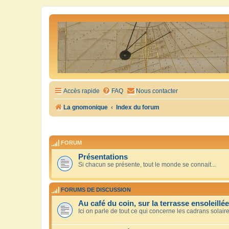
Accès rapide
FAQ
Nous contacter
La gnomonique
Index du forum
FORUM
Présentations
Si chacun se présente, tout le monde se connait...
FORUMS DE DISCUSSION
Au café du coin, sur la terrasse ensoleillée
Ici on parle de tout ce qui concerne les cadrans solair