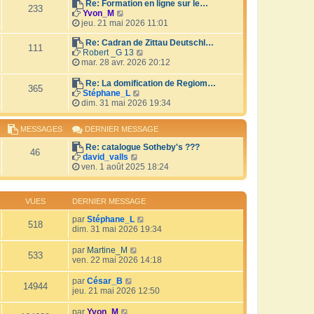
r
Re: Formation en ligne sur le…
i
233
V
l
Yvon_M
e
o
e
jeu. 21 mai 2026 11:01
r
i
d
m
r
e
Re: Cadran de Zittau Deutschl…
e
111
l
r
V
Robert _G 13
s
e
n
o
mar. 28 avr. 2026 20:12
s
d
i
i
a
e
e
r
Re: La domification de Regiom…
g
365
r
r
l
V
Stéphane_L
e
n
m
e
o
dim. 31 mai 2026 19:34
i
e
d
i
e
s
e
r
MESSAGES
DERNIER MESSAGE
r
s
r
l
m
a
n
e
Re: catalogue Sotheby's ???
e
g
i
d
46
V
david_valls
s
e
e
e
o
ven. 1 août 2025 18:24
s
r
r
i
a
m
n
r
g
e
i
l
e
s
e
VUES
DERNIER MESSAGE
e
s
r
d
a
par
Stéphane_L
m
518
e
g
dim. 31 mai 2026 19:34
e
r
e
s
n
s
par
Martine_M
i
533
a
ven. 22 mai 2026 14:18
e
g
r
e
par
César_B
m
14944
jeu. 21 mai 2026 12:50
e
s
par
Yvon_M
s