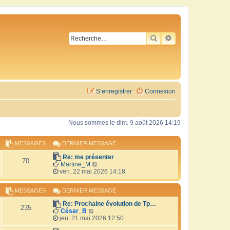
RECHERCHER
RECHERCHE AVA
S’enregistrer
Connexion
Nous sommes le dim. 9 août 2026 14:19
MESSAGES
DERNIER MESSAGE
Re: me présenter
70
V
Martine_M
o
ven. 22 mai 2026 14:18
i
r
MESSAGES
DERNIER MESSAGE
l
e
Re: Prochaine évolution de Tp…
d
235
V
César_B
e
o
jeu. 21 mai 2026 12:50
r
i
n