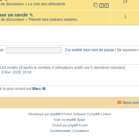
14
e
l
de discussion
»
Le coin des débutants
1
2
i
a
l
i
sur un cercle
l
r
1
é
 de discussion
»
Théorie des cadrans solaires
e
e
s
e :
J’ai oublié mon mot de passe
|
Se souvenir
 et 63 invités (d’après le nombre d’utilisateurs actifs ces 5 dernières minutes)
n. 9 févr. 2026 19:34
 le plus récent est
Marc-M
.
Nous cont
Développé par
phpBB
® Forum Software © phpBB Limited
Style by
phpBB Spain
Traduit par
phpBB-fr.com
Confidentialité
|
Conditions