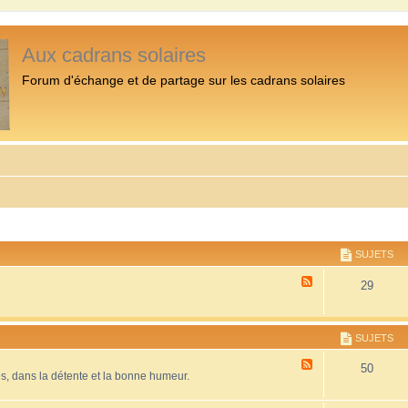
Aux cadrans solaires
Forum d'échange et de partage sur les cadrans solaires
SUJETS
F
29
l
u
x
-
SUJETS
P
r
F
50
é
es, dans la détente et la bonne humeur.
l
s
u
e
x
n