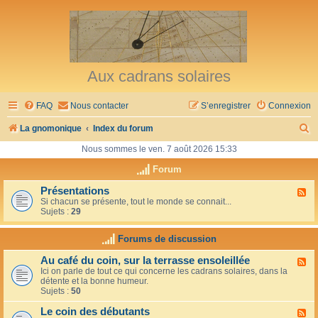
Aux cadrans solaires
FAQ
Nous contacter
S’enregistrer
Connexion
R
La gnomonique
Index du forum
e
Nous sommes le ven. 7 août 2026 15:33
c
Forum
h
Présentations
F
Si chacun se présente, tout le monde se connait...
l
e
Sujets :
29
u
r
x
-
Forums de discussion
c
P
r
h
Au café du coin, sur la terrasse ensoleillée
F
é
Ici on parle de tout ce qui concerne les cadrans solaires, dans la
l
s
e
détente et la bonne humeur.
u
e
Sujets :
50
x
n
r
-
t
Le coin des débutants
A
a
F