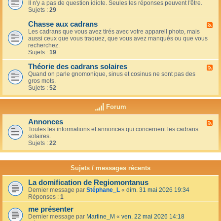
u
t
Il n'y a pas de question idiote. Seules les réponses peuvent l'être.
l
c
i
Sujets :
29
u
a
o
x
f
n
Chasse aux cadrans
-
F
é
s
L
Les cadrans que vous avez tirés avec votre appareil photo, mais
l
d
e
aussi ceux que vous traquez, que vous avez manqués ou que vous
u
u
c
recherchez.
x
c
o
Sujets :
19
-
o
i
C
i
n
Théorie des cadrans solaires
h
F
n
d
a
Quand on parle gnomonique, sinus et cosinus ne sont pas des
l
,
e
s
gros mots.
u
s
s
s
Sujets :
52
x
u
d
e
-
r
é
a
T
l
Forum
b
u
h
a
u
x
é
t
t
Annonces
c
F
o
e
a
a
Toutes les informations et annonces qui concernent les cadrans
l
r
r
n
d
solaires.
u
i
r
t
r
Sujets :
22
x
e
a
s
a
-
d
s
n
A
e
s
s
n
s
Sujets / messages récents
e
n
c
e
o
a
n
La domification de Regiomontanus
n
d
s
Dernier message par
Stéphane_L
«
dim. 31 mai 2026 19:34
c
r
o
Réponses :
1
e
a
l
s
n
me présenter
e
s
i
Dernier message par
Martine_M
«
ven. 22 mai 2026 14:18
s