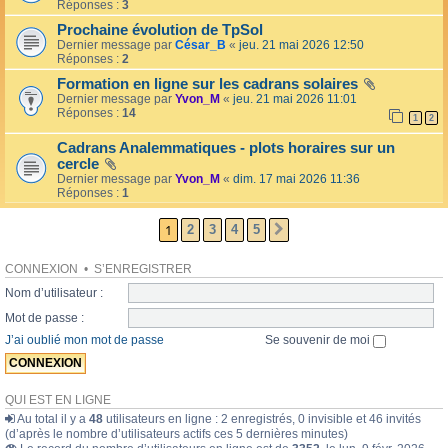
l
Réponses :
3
o
l
l
Prochaine évolution de TpSol
é
a
Dernier message par
César_B
«
jeu. 21 mai 2026 12:50
e
i
Réponses :
2
r
e
Formation en ligne sur les cadrans solaires
s
Dernier message par
Yvon_M
«
jeu. 21 mai 2026 11:01
Réponses :
14
1
2
Cadrans Analemmatiques - plots horaires sur un
cercle
Dernier message par
Yvon_M
«
dim. 17 mai 2026 11:36
Réponses :
1
1
2
3
4
5
SUIVANTE
CONNEXION
•
S’ENREGISTRER
Nom d’utilisateur :
Mot de passe :
J’ai oublié mon mot de passe
Se souvenir de moi
QUI EST EN LIGNE
Au total il y a
48
utilisateurs en ligne : 2 enregistrés, 0 invisible et 46 invités
(d’après le nombre d’utilisateurs actifs ces 5 dernières minutes)